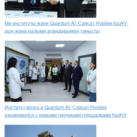
Ми институты және Quantum AI: Саясат Нұрбек ҚазҰУ-
дың жаңа ғылыми алаңдарымен танысты
Институт мозга и Quantum AI: Саясат Нурбек
ознакомился с новыми научными площадками КазНУ