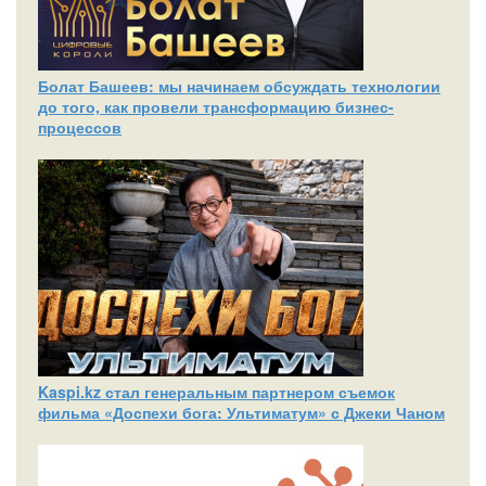
Болат Башеев: мы начинаем обсуждать технологии
до того, как провели трансформацию бизнес-
процессов
Kaspi.kz стал генеральным партнером съемок
фильма «Доспехи бога: Ультиматум» с Джеки Чаном