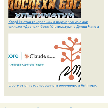
Kaspi.kz стал генеральным партнером съемок
фильма «Доспехи бога: Ультиматум» с Джеки Чаном
Elcore стал авторизованным реселлером Anthropic