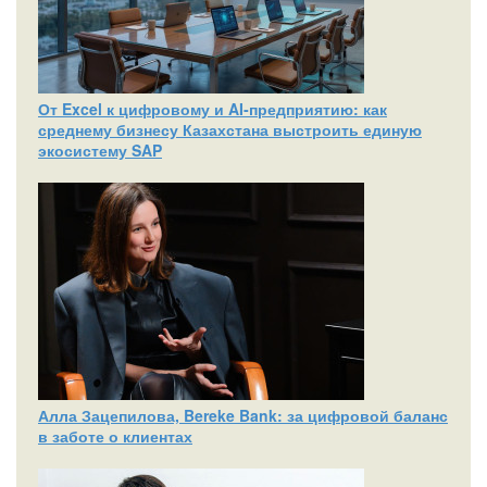
От Excel к цифровому и AI‑предприятию: как
среднему бизнесу Казахстана выстроить единую
экосистему SAP
Алла Зацепилова, Bereke Bank: за цифровой баланс
в заботе о клиентах