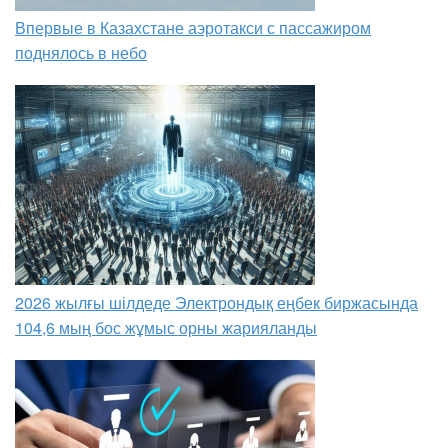
Впервые в Казахстане аэротакси с пассажиром
поднялось в небо
2026 жылғы шілдеде Электрондық еңбек биржасында
104,6 мың бос жұмыс орны жарияланды