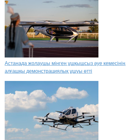
Астанада жолаушы мінген ұшқышсыз әуе кемесінің
алғашқы демонстрациялық ұшуы өтті