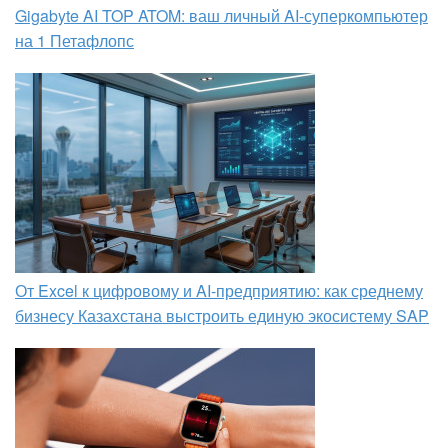
Gigabyte AI TOP ATOM: ваш личный AI-суперкомпьютер
на 1 Петафлопс
От Excel к цифровому и AI‑предприятию: как среднему
бизнесу Казахстана выстроить единую экосистему SAP