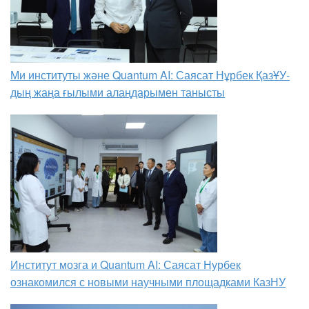
Ми институты және Quantum AI: Саясат Нұрбек ҚазҰУ-
дың жаңа ғылыми алаңдарымен танысты
Институт мозга и Quantum AI: Саясат Нурбек
ознакомился с новыми научными площадками КазНУ