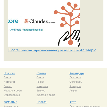
Elcore стал авторизованным реселлером Anthropic
Новости
Статьи
Календарь
Связь
Связь
Выставки
Интернет
Рынок
Семинары
Бизнес
Интернет
Конкурсы
Железо
и
софт
Бизнес
Акции
Образование
Железо
и
софт
Компании
Пресса
Фото
Компьютеры
Выставки и конференции