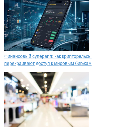
Финансовый суперапп: как крипторельсы
перекраивают доступ к мировым биржам