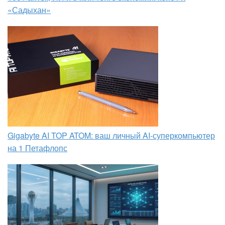
«Садыхан»
Gigabyte AI TOP ATOM: ваш личный AI-суперкомпьютер
на 1 Петафлопс