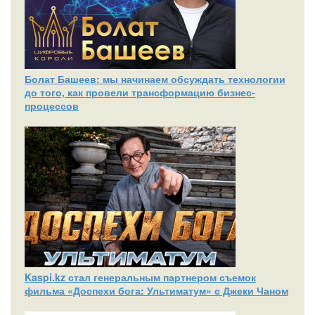
Болат Башеев: мы начинаем обсуждать технологии
до того, как провели трансформацию бизнес-
процессов
Kaspi.kz стал генеральным партнером съемок
фильма «Доспехи бога: Ультиматум» с Джеки Чаном