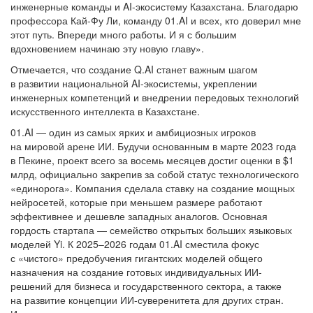
инженерные команды и AI-экосистему Казахстана. Благодарю
профессора Кай-Фу Ли, команду 01.AI и всех, кто доверил мне
этот путь. Впереди много работы. И я с большим
вдохновением начинаю эту новую главу».
Отмечается, что создание Q.AI станет важным шагом
в развитии национальной AI-экосистемы, укреплении
инженерных компетенций и внедрении передовых технологий
искусственного интеллекта в Казахстане.
01.AI — один из самых ярких и амбициозных игроков
на мировой арене ИИ. Будучи основанным в марте 2023 года
в Пекине, проект всего за восемь месяцев достиг оценки в $1
млрд, официально закрепив за собой статус технологического
«единорога». Компания сделала ставку на создание мощных
нейросетей, которые при меньшем размере работают
эффективнее и дешевле западных аналогов. Основная
гордость стартапа — семейство открытых больших языковых
моделей Yi. К 2025–2026 годам 01.AI сместила фокус
с «чистого» предобучения гигантских моделей общего
назначения на создание готовых индивидуальных ИИ-
решений для бизнеса и государственного сектора, а также
на развитие концепции ИИ-суверенитета для других стран.