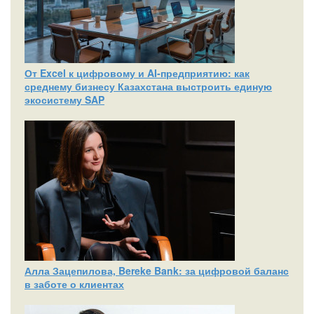
От Excel к цифровому и AI‑предприятию: как
среднему бизнесу Казахстана выстроить единую
экосистему SAP
Алла Зацепилова, Bereke Bank: за цифровой баланс
в заботе о клиентах