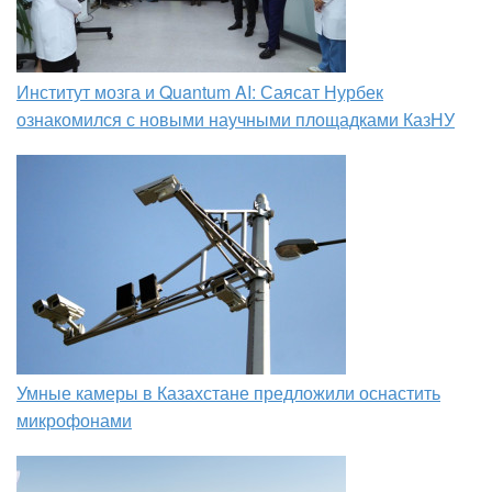
Институт мозга и Quantum AI: Саясат Нурбек
ознакомился с новыми научными площадками КазНУ
Умные камеры в Казахстане предложили оснастить
микрофонами