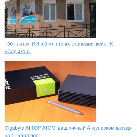
100+ аптек, ИИ и 3 млн тенге экономии: кейс ГК
«Садыхан»
Gigabyte AI TOP ATOM: ваш личный AI-суперкомпьютер
на 1 Петафлопс