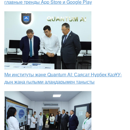
главные тренды App Store и Google Play
Ми институты және Quantum AI: Саясат Нұрбек ҚазҰУ-
дың жаңа ғылыми алаңдарымен танысты