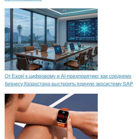
От Excel к цифровому и AI‑предприятию: как среднему
бизнесу Казахстана выстроить единую экосистему SAP