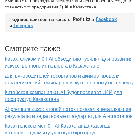
Именно эта прикладная экспертиза и легла в основу создания
совместного предприятия Q.AI в Казахстане.
Подписывайтесь на каналы Profit.kz в
Facebook
и
Telegram
.
Смотрите также
Казахтелеком и 01.AI объединяют усилия для развития
искусственного интеллекта в Казахстане
Для руководителей госорганов и акимов провели
стратегический семинар по искусственному интеллекту
Китайская компания 01.AI будет развивать ИИ для
госструктур Казахстана
AI’preneurs 2025: второй поток показал впечатляющие
результаты и задал новые стандарты для AI-стартапов
Қазақтелеком мен 01.AI Қазақстанда жасанды
интеллектті дамыту үшін күш біріктіреді