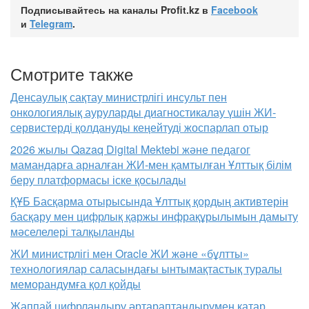
Подписывайтесь на каналы Profit.kz в
Facebook
и
Telegram
.
Смотрите также
Денсаулық сақтау министрлігі инсульт пен
онкологиялық ауруларды диагностикалау үшін ЖИ-
сервистерді қолдануды кеңейтуді жоспарлап отыр
2026 жылы Qazaq Digital Mektebi және педагог
мамандарға арналған ЖИ-мен қамтылған Ұлттық білім
беру платформасы іске қосылады
ҚҰБ Басқарма отырысында Ұлттық қордың активтерін
басқару мен цифрлық қаржы инфрақұрылымын дамыту
мәселелері талқыланды
ЖИ министрлігі мен Oracle ЖИ және «бұлтты»
технологиялар саласындағы ынтымақтастық туралы
меморандумға қол қойды
Жаппай цифрландыру әртараптандырумен қатар,