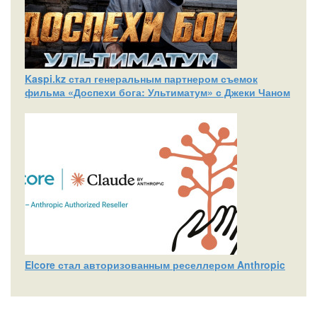
Kaspi.kz стал генеральным партнером съемок
фильма «Доспехи бога: Ультиматум» с Джеки Чаном
Elcore стал авторизованным реселлером Anthropic