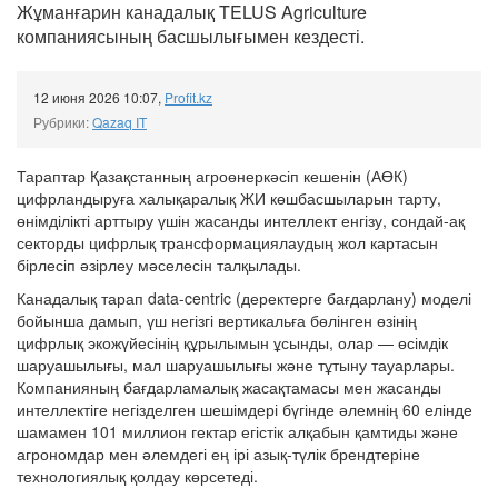
Жұманғарин канадалық TELUS Agriculture
компаниясының басшылығымен кездесті.
12 июня 2026 10:07
,
Profit.kz
Рубрики:
Qazaq IT
Тараптар Қазақстанның агроөнеркәсіп кешенін (АӨК)
цифрландыруға халықаралық ЖИ көшбасшыларын тарту,
өнімділікті арттыру үшін жасанды интеллект енгізу, сондай-ақ
секторды цифрлық трансформациялаудың жол картасын
бірлесіп әзірлеу мәселесін талқылады.
Канадалық тарап data-centric (деректерге бағдарлану) моделі
бойынша дамып, үш негізгі вертикальға бөлінген өзінің
цифрлық экожүйесінің құрылымын ұсынды, олар — өсімдік
шаруашылығы, мал шаруашылығы және тұтыну тауарлары.
Компанияның бағдарламалық жасақтамасы мен жасанды
интеллектіге негізделген шешімдері бүгінде әлемнің 60 елінде
шамамен 101 миллион гектар егістік алқабын қамтиды және
агрономдар мен әлемдегі ең ірі азық-түлік брендтеріне
технологиялық қолдау көрсетеді.