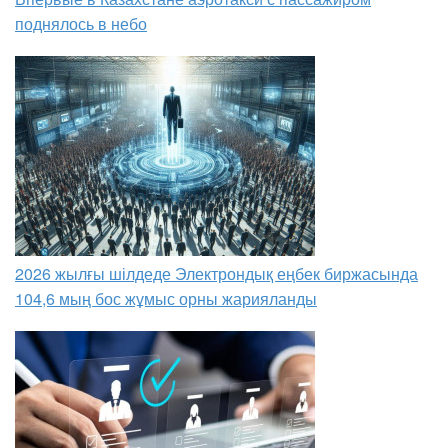
поднялось в небо
2026 жылғы шілдеде Электрондық еңбек биржасында
104,6 мың бос жұмыс орны жарияланды