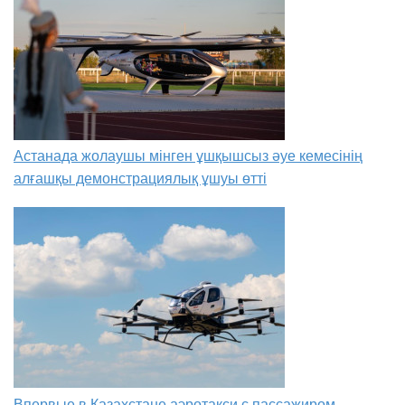
Астанада жолаушы мінген ұшқышсыз әуе кемесінің
алғашқы демонстрациялық ұшуы өтті
Впервые в Казахстане аэротакси с пассажиром