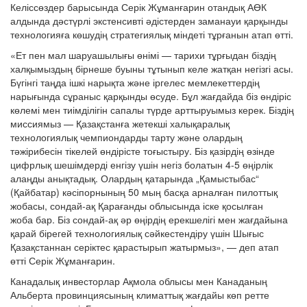
Келіссөздер барысында Серік Жұманғарин отандық АӨК
алдында дәстүрлі экстенсивті әдістерден заманауи қарқынды
технологияға көшудің стратегиялық міндеті тұрғанын атап өтті.
«Ет пен мал шаруашылығы өнімі — тарихи тұрғыдан біздің
халқымыздың бірнеше буыны тұтынып келе жатқан негізгі асы.
Бүгінгі таңда ішкі нарықта және іргелес мемлекеттердің
нарығында сұраныс қарқынды өсуде. Бұл жағдайда біз өндіріс
көлемі мен тиімділігін сапалы түрде арттыруымыз керек. Біздің
миссиямыз — Қазақстанға жетекші халықаралық
технологиялық чемпиондарды тарту және олардың
тәжірибесін тікелей өндірісте тоғыстыру. Біз қазірдің өзінде
цифрлық шешімдерді енгізу үшін негіз болатын 4-5 өңірлік
алаңды анықтадық. Олардың қатарында „Қамыстыбас“
(Қайбатар) кәсіпорнының 50 мың басқа арналған пилоттық
жобасы, сондай-ақ Қарағанды облысында іске қосылған
жоба бар. Біз сондай-ақ әр өңірдің ерекшелігі мен жағдайына
қарай бірегей технологиялық сәйкестендіру үшін Шығыс
Қазақстаннан серіктес қарастырып жатырмыз», — деп атап
өтті Серік Жұманғарин.
Канадалық инвесторлар Ақмола облысы мен Канаданың
Альберта провинциясының климаттық жағдайы көп ретте