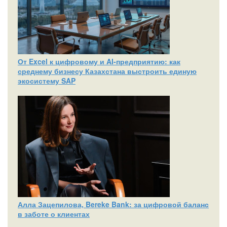
От Excel к цифровому и AI‑предприятию: как
среднему бизнесу Казахстана выстроить единую
экосистему SAP
Алла Зацепилова, Bereke Bank: за цифровой баланс
в заботе о клиентах