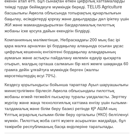
екенін атап өтті. Бұл сынақтан өткен цифрлық хаттамаларды
тиімді түрде бейімдеуге мүмкіндік береді. TELUS Agriculture
басшылығы Ақмола облысында топырақтың құнарлылығын
бақылау, өсімдіктерді қорғау және дақылдарды дәл іріктеу үшін
ЖИ және мамандандырылған бағдарламалық пилоттық
жобаны іске қосуға дайын екендігін білдірді.
Компанияның мәліметінше, Небраскадағы 200 мың бас ірі
қара малға арналған ірі бордақылау алаңында осыған ұқсас
цифрлық кешеннің енгізілгені бордақылау алаңдарының
аумағын және астықты пайдалану көлемін едәуір қысқарта
отырып, малдың орташа салмағын бір келі жемге шаққанда 60
грамға дейін ұлғайтуға мүмкіндік берген (жалпы
көрсеткіштердің өсуі 70%).
Кездесу қорытындысы бойынша тараптар Ауыл шаруашылығы
министрлігімен бірлесіп Ақмола облысындағы пилоттық
жобаны егжей-тегжейлі пысықтау туралы уағдаласты. Зерттеу
жүргізу және жаңа технологиялық хаттама енгізу үшін ғылыми-
талдамалық және білім беру базисі ретінде ҚР АШМ-ның
Ұлттық аграрлық ғылыми-білім беру орталығы (ҰКО) белгіленуі
мүмкін. Пилоттық жоба сәтті жүзеге асырылған жағдайда, бұл
тәжірибе республиканың басқа өңірлеріне таратылады.