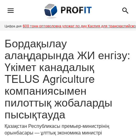
600 тонн оптоволокна уложат по дну Каспия для транскаспийск
Цифра дня
Бордақылау
алаңдарында ЖИ енгізу:
Үкімет канадалық
TELUS Agriculture
компаниясымен
пилоттық жобаларды
пысықтауда
Қазақстан Республикасы премьер-министрінің
орынбасары — ұлттық экономика министрі