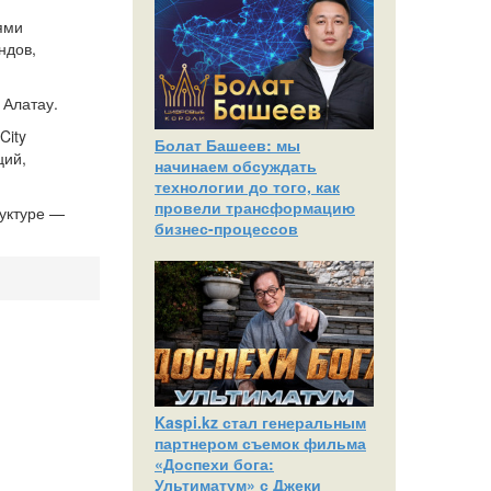
ями
ндов,
 Алатау.
City
Болат Башеев: мы
ций,
начинаем обсуждать
технологии до того, как
провели трансформацию
уктуре —
бизнес-процессов
Kaspi.kz стал генеральным
партнером съемок фильма
«Доспехи бога:
Ультиматум» с Джеки