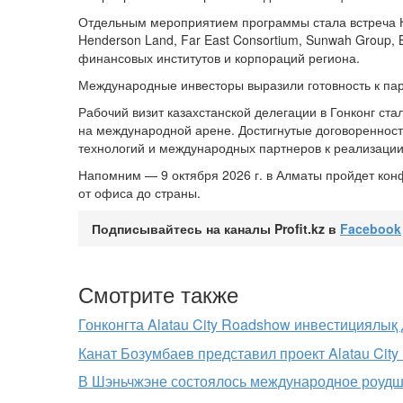
Отдельным мероприятием программы стала встреча К
Henderson Land, Far East Consortium, Sunwah Group,
финансовых институтов и корпораций региона.
Международные инвесторы выразили готовность к пар
Рабочий визит казахстанской делегации в Гонконг ст
на международной арене. Достигнутые договореннос
технологий и международных партнеров к реализации 
Напомним — 9 октября 2026 г. в Алматы пройдет ко
от офиса до страны.
Подписывайтесь на каналы Profit.kz в
Facebook
Смотрите также
Гонконгта Alatau City Roadshow инвестициялық д
Канат Бозумбаев представил проект Alatau Cit
В Шэньчжэне состоялось международное роудшо