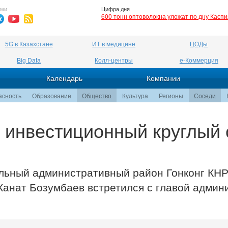
ями
Цифра дня
600 тонн оптоволокна уложат по дну Касп
5G в Казахстане
ИТ в медицине
ЦОДы
Big Data
Колл-центры
е-Коммерция
Календарь
Компании
асность
Образование
Общество
Культура
Регионы
Соседи
я инвестиционный круглый 
альный административный район Гонконг КН
Канат Бозумбаев встретился с главой админ