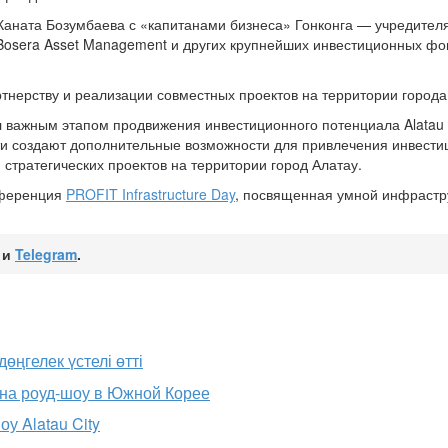
аната Бозумбаева с «капитанами бизнеса» Гонконга — учредител
 Bosera Asset Management и других крупнейших инвестиционных фо
тнерству и реализации совместных проектов на территории города
ал важным этапом продвижения инвестиционного потенциала Alatau 
ти создают дополнительные возможности для привлечения инвести
стратегических проектов на территории город Алатау.
нференция
PROFIT Infrastructure Day
, посвященная умной инфрастр
и
Telegram
.
өңгелек үстелі өтті
y на роуд-шоу в Южной Корее
у Alatau City