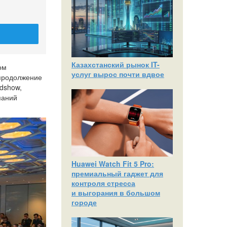
Казахстанский рынок IT-
ом
услуг вырос почти вдвое
 продолжение
adshow,
паний
Huawei Watch Fit 5 Pro:
премиальный гаджет для
контроля стресса
и выгорания в большом
городе