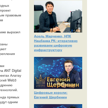
родных
 проект
ьным правовым
ав
акже выразил
Асель Марченко, НПК
Нацбанка РК: итеративно
траны
развиваем цифровую
дают
инфраструктуру
крепления
ими
а ANT Digital
оектах Алатау
логий Web3
недрению
технологий.
Цифровые короли:
онда прямых
Евгений Щербинин
будут одним