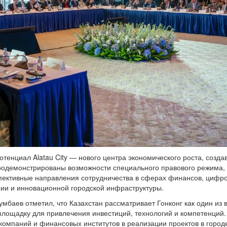
енциал Alatau City — нового центра экономического роста, созда
продемонстрированы возможности специального правового режима,
спективные направления сотрудничества в сферах финансов, цифр
рии и инновационной городской инфраструктуры.
мбаев отметил, что Казахстан рассматривает Гонконг как один из
лощадку для привлечения инвестиций, технологий и компетенций.
компаний и финансовых институтов в реализации проектов в город