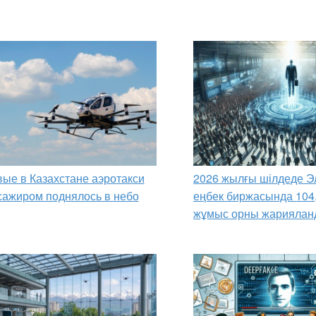
ые в Казахстане аэротакси
2026 жылғы шілдеде Э
сажиром поднялось в небо
еңбек биржасында 104
жұмыс орны жариялан