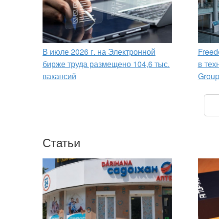
В июле 2026 г. на Электронной
Freed
бирже труда размещено 104,6 тыс.
в тех
вакансий
Grou
Статьи