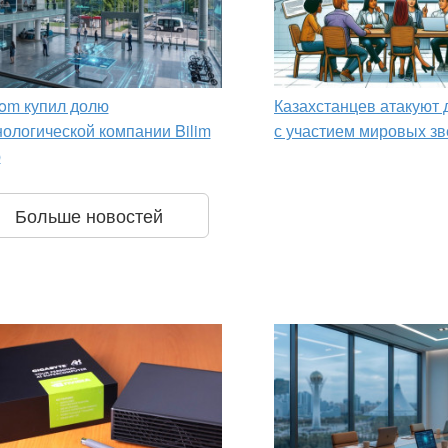
om купил долю
Казахстанцев атакуют
нологической компании Bilim
с участием мировых зв
p
Больше новостей