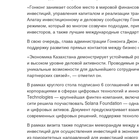
«Гонконг занимает особое место в мировой финансов
инвестиций, управления капиталом и реализации тра
Алатау инвестиционному и деловому сообществу Гонк
режимом, который во многом созвучен подходам, при
инвесторов, а также лучшие международные стандар
В свою очередь, глава администрации Гонконга Джон 
поддержку развитию прямых контактов между бизнес-
«Экономика Казахстана демонстрирует устойчивый рос
и высоком уровне деловой активности. Проводимые р
уникальные возможности для дальнейшего сотрудниче
партнерских связей», — отметил он.
В рамках круглого стола подписано 6 соглашений и ме
корпорациями в сферах цифровых технологий и иннов
Technologies — крупнейшая финтех-компания, включа
сити решила поучаствовать Solana Foundation — одн
и цифровых активов. Документ предусматривает взаи
современных цифровых решений, поддержке технологи
В рамках визита также подписан меморандум между к
инвестиций для осуществления инвестиций в экономик
из приоритетных направлений для инвестиций нового