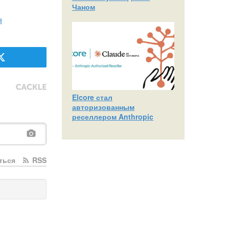
Чаном
н
Elcore стал
авторизованным
реселлером Anthropic
ться
RSS