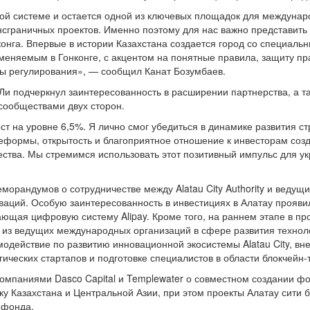
ой системе и остается одной из ключевых площадок для междуна
нсграничных проектов. Именно поэтому для нас важно представить
онга. Впервые в истории Казахстана создается город со специал
меняемым в Гонконге, с акцентом на понятные правила, защиту пр
ты регулирования», — сообщил Канат Бозумбаев.
Ли подчеркнул заинтересованность в расширении партнерства, а т
сообществами двух сторон.
т на уровне 6,5%. Я лично смог убедиться в динамике развития с
еформы, открытость и благоприятное отношение к инвесторам соз
ства. Мы стремимся использовать этот позитивный импульс для у
морандумов о сотрудничестве между Alatau City Authority и ведущ
аций. Особую заинтересованность в инвестициях в Алатау проявил
ющая цифровую систему Alipay. Кроме того, на раннем этапе в пр
а из ведущих международных организаций в сфере развития техно
модействие по развитию инновационной экосистемы Alatau City, в
ческих стартапов и подготовке специалистов в области блокчейн-
омпаниями Dasco Capital и Templewater о совместном создании ф
у Казахстана и Центральной Азии, при этом проекты Алатау сити 
 фонда.