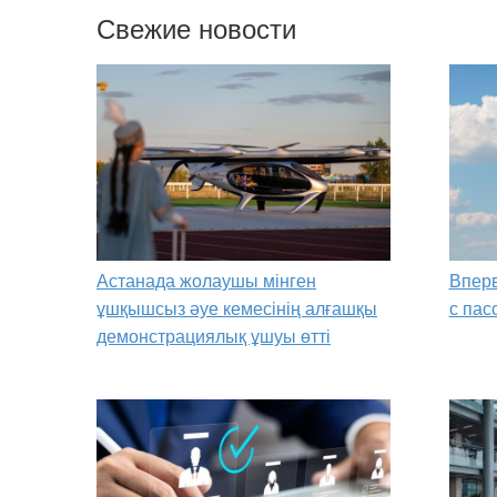
Свежие новости
Астанада жолаушы мінген
Вперв
ұшқышсыз әуе кемесінің алғашқы
с пас
демонстрациялық ұшуы өтті