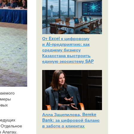
От Excel к цифровому
и AI‑предприятию: как
среднему бизнесу
Казахстана выстроить
единую экосистему SAP
ваемого
 меры
овых
Алла Зацепилова, Bereke
 ведущих
Bank: за цифровой баланс
в заботе о клиентах
 Отдельное
е Алатау.