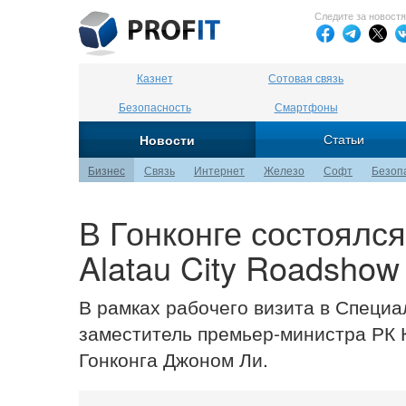
Следите за новост
Казнет
Сотовая связь
Безопасность
Смартфоны
Статьи
Новости
Бизнес
Связь
Интернет
Железо
Софт
Безоп
В Гонконге состоялс
Alatau City Roadshow
В рамках рабочего визита в Специ
заместитель премьер-министра РК 
Гонконга Джоном Ли.