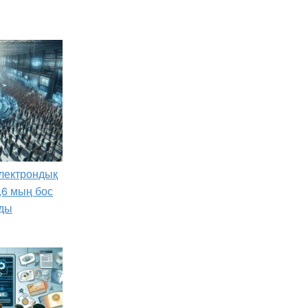
лектрондық
,6 мың бос
ды