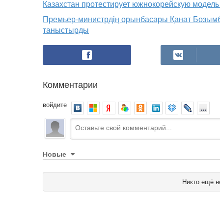
Казахстан протестирует южнокорейскую модель 
Премьер-министрдің орынбасары Қанат Бозымба
таныстырды
Комментарии
войдите
Новые
Никто ещё н