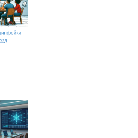
 дипфейки
езд