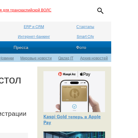
ия для транскаспийской ВОЛС
ERP и CRM
Стартапы
Интернет-банкинг
Smart City
Пресса
Фото
Новинки
Мировые новости
Qazaq IT
Архив новостей
стол
Р
истрации
Kaspi Gold теперь в Apple
Pay