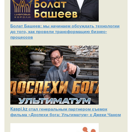
Болат Башеев: мы начинаем обсуждать технологии
до того, как провели трансформацию бизнес-
процессов
Kaspi.kz стал генеральным партнером съемок
фильма «Доспехи бога: Ультиматум» с Джеки Чаном