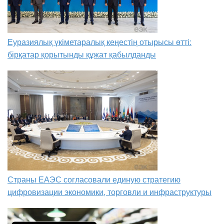
Еуразиялық үкіметаралық кеңестің отырысы өтті:
бірқатар қорытынды құжат қабылданды
Страны ЕАЭС согласовали единую стратегию
цифровизации экономики, торговли и инфраструктуры