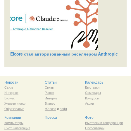
Elcore стал авторизованным реселлером Anthropic
Новости
Статьи
Календарь
Связь
Связь
Выставки
Интернет
Рынок
Семинары
Бизнес
Интернет
Конкурсы
Железо
и
софт
Бизнес
Акции
Образование
Железо
и
софт
Компании
Пресса
Фото
Компьютеры
Выставки и конференции
Сист. интеграция
Презентации