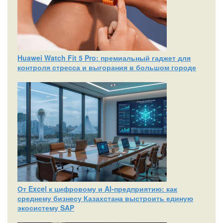
Huawei Watch Fit 5 Pro: премиальный гаджет для
контроля стресса и выгорания в большом городе
От Excel к цифровому и AI‑предприятию: как
среднему бизнесу Казахстана выстроить единую
экосистему SAP