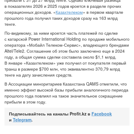
прибыли с 31 до 27 млрд тенге. Однако ключевая разница
в показателях 2026 и 2025 годов кроется в разделе прочих
операционных доходов. «
Казахтелеком
» в первом квартале
прошлого года получил таких доходов сразу на 163 млрд
тенге.
По-видимому, за ними кроется часть платежей по сделке
с катарской Power International Holding по продаже мобильного
оператора «Мобайл Телеком-Сервис», владеющего брендами
Altel/Tele2. Соглашение об этом было заключено еще в 2024
году, а общая сумма сделки составила около $1,1 млрд.
В январе «Казахтелеком» уже получил от покупателя первый
транш в размере $700 млн, что эквивалентно 370,79 млрд
тенге на дату зачисления средств.
В Ассоциации миноритариев Казахстана QAMS отметили, что
именно эффект высокой базы прибыли аналогичного периода
прошлого года повлиял на такое значительное сокращение
прибыли в этом году.
Подписывайтесь на каналы Profit.kz в
Facebook
и
Telegram
.