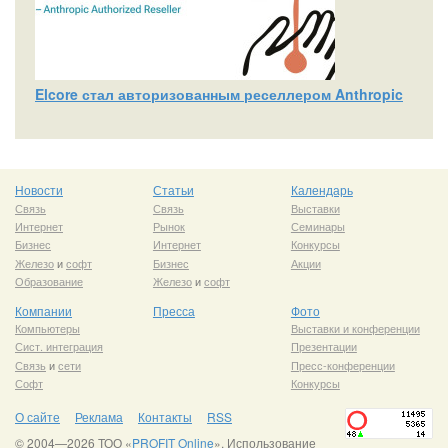
Elcore стал авторизованным реселлером Anthropic
Новости
Статьи
Календарь
Связь
Связь
Выставки
Интернет
Рынок
Семинары
Бизнес
Интернет
Конкурсы
Железо
и
софт
Бизнес
Акции
Образование
Железо
и
софт
Компании
Пресса
Фото
Компьютеры
Выставки и конференции
Сист. интеграция
Презентации
Связь
и
сети
Пресс-конференции
Софт
Конкурсы
О сайте
Реклама
Контакты
RSS
© 2004—2026 ТОО «
PROFIT Online
». Использование