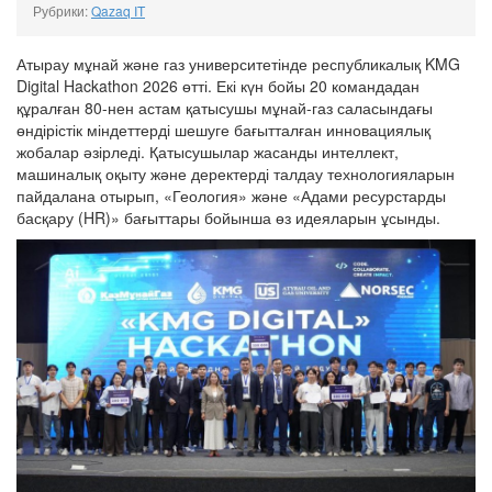
Рубрики:
Qazaq IT
Атырау мұнай және газ университетінде республикалық KMG
Digital Hackathon 2026 өтті. Екі күн бойы 20 командадан
құралған 80-нен астам қатысушы мұнай-газ саласындағы
өндірістік міндеттерді шешуге бағытталған инновациялық
жобалар әзірледі. Қатысушылар жасанды интеллект,
машиналық оқыту және деректерді талдау технологияларын
пайдалана отырып, «Геология» және «Адами ресурстарды
басқару (HR)» бағыттары бойынша өз идеяларын ұсынды.