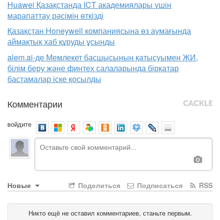
Huawei Қазақстанда ICT академиялары үшін
марапаттау рәсімін өткізді
Қазақстан Honeywell компаниясына өз аумағында
аймақтық хаб құруды ұсынды
alem.ai-де Мемлекет басшысының қатысуымен ЖИ,
білім беру және финтех салаларында бірқатар
бастамалар іске қосылды
Комментарии
войдите
Новые
Поделиться
Подписаться
RSS
Никто ещё не оставил комментариев, станьте первым.