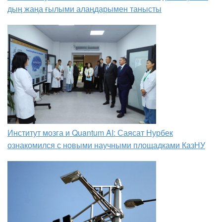
дың жаңа ғылыми алаңдарымен танысты
Институт мозга и Quantum AI: Саясат Нурбек
ознакомился с новыми научными площадками КазНУ