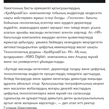
Хакатонның басты ерекшелігі қатысушылардың
«ҚазМұнайГаз» компаниялар тобының өндірісінде кездесетін
нақты кейстермен жұмыс істеуі болды. «Геология» бағыты
бойынша геологиялық есептер мен күрделі деректерді
өңдейтін, мамандарға қажет ақпарат пен тиімді кеңес ұсына
алатын арнайы жасанды интеллект агентін әзірледі. Ал «HR»
бағытында компанияға жаңадан келген қызметкерлерді
жұмысқа қабылдау, ұжымға бейімдеу кезеңдерін жеңілдететін
автоматтандырылған цифрлық көмекшілерді жасап шықты.
Технологиялық доданы «ҚазМұнайГаз» ҰК» АҚ-ның
қолдауымен «KMG Digital» компаниясы мен Атырау мұнай
және газ университеті ұйымдастырды.
«Бүгінде жасанды интеллект, деректерді талдау және цифрлық
технологиялар өндірістік процестердің тиімділігін арттыруда,
білімді басқаруда және адами капиталды дамытуда маңызды
құралға айналып отыр. Қатысушылар географиясының кеңеюі
мен жасалған жобалардың жоғары деңгейі жастардың
цифрлық технологияларға және мұнай-газ саласында
сұранысқа ие құзыреттерді дамытуға деген қызығушылығының
артып келе жатқанын көрсетеді», — деп атап өтті ректор
Гүлзада Шакуликова.