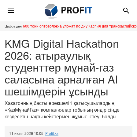
600 тонн оптоволокна уложат по дну Каспия для транскаспийск
Цифра дня
KMG Digital Hackathon
2026: атыраулық
студенттер мұнай-газ
саласына арналған AI
шешімдерін ұсынды
Хакатонның басты ерекшелігі қатысушылардың
«ҚазМұнайГаз» компаниялар тобының өндірісінде
кездесетін нақты кейстермен жұмыс істеуі болды.
11 июня 2026 10:05
,
Profit.kz