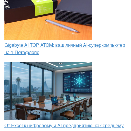
Gigabyte AI TOP ATOM: ваш личный AI-суперкомпьютер
на 1 Петафлопс
От Excel к цифровому и AI‑предприятию: как среднему