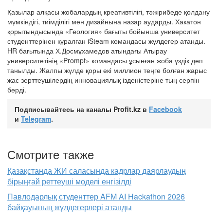
Қазылар алқасы жобалардың креативтілігі, тәжірибеде қолдану
мүмкіндігі, тиімділігі мен дизайнына назар аударды. Хакатон
қорытындысында «Геология» бағыты бойынша университет
студенттерінен құралған iSteam командасы жүлдегер атанды.
HR бағытында Х.Досмұхамедов атындағы Атырау
университетінің «Prompt» командасы ұсынған жоба үздік деп
танылды. Жалпы жүлде қоры екі миллион теңге болған жарыс
жас зерттеушілердің инновациялық ізденістеріне тың серпін
берді.
Подписывайтесь на каналы Profit.kz в
Facebook
и
Telegram
.
Смотрите также
Қазақстанда ЖИ саласында кадрлар даярлаудың
бірыңғай реттеуші моделі енгізілді
Павлодарлық студенттер AFM AI Hackathon 2026
байқауының жүлдегерлері атанды