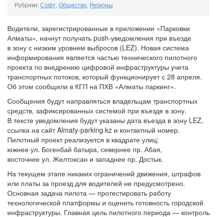
Рубрики:
Софт
,
Общество
,
Регионы
Водители, зарегистрированные в приложении «Парковки
Алматы», начнут получать push-уведомления при въезде
в зону с низким уровнем выбросов (LEZ). Новая система
информирования является частью технического пилотного
проекта по внедрению цифровой инфраструктуры учета
транспортных потоков, который функционирует с 28 апреля.
Об этом сообщили в КГП на ПХВ «Алматы паркинг».
Сообщения будут направляться владельцам транспортных
средств, зафиксированных системой при въезде в зону.
В тексте уведомления будут указаны дата въезда в зону LEZ,
ссылка на сайт Almaty-parking.kz и контактный номер.
Пилотный проект реализуется в квадрате улиц:
южнее ул. Богенбай батыра, севернее пр. Абая,
восточнее ул. Желтоксан и западнее пр. Достык.
На текущем этапе никаких ограничений движения, штрафов
или платы за проезд для водителей не предусмотрено.
Основная задача пилота — протестировать работу
технологической платформы и оценить готовность городской
инфраструктуры. Главная цель пилотного периода — контроль