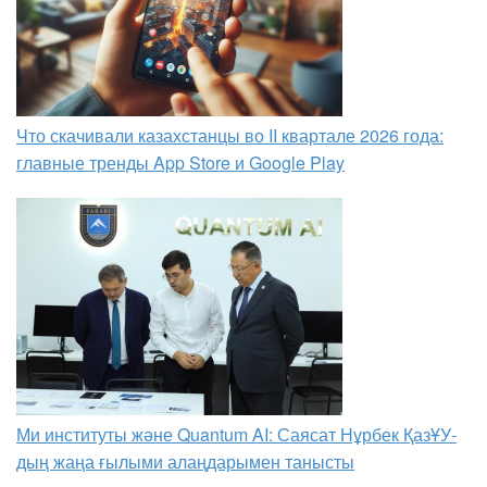
Что скачивали казахстанцы во II квартале 2026 года:
главные тренды App Store и Google Play
Ми институты және Quantum AI: Саясат Нұрбек ҚазҰУ-
дың жаңа ғылыми алаңдарымен танысты