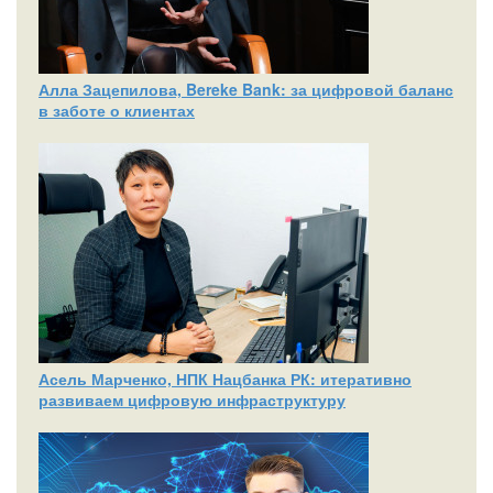
Алла Зацепилова, Bereke Bank: за цифровой баланс
в заботе о клиентах
Асель Марченко, НПК Нацбанка РК: итеративно
развиваем цифровую инфраструктуру