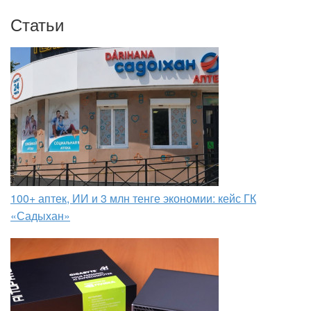
Статьи
100+ аптек, ИИ и 3 млн тенге экономии: кейс ГК
«Садыхан»