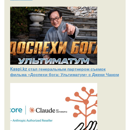
Kaspi.kz стал генеральным партнером съемок
фильма «Доспехи бога: Ультиматум» с Джеки Чаном