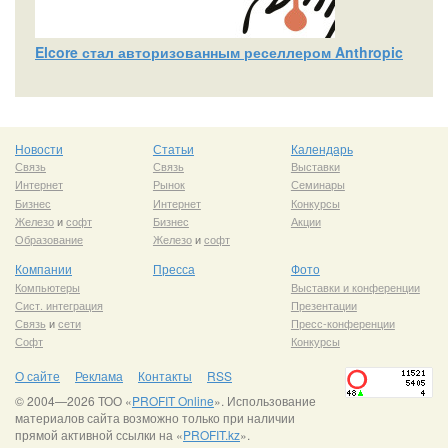
Elcore стал авторизованным реселлером Anthropic
Новости
Статьи
Календарь
Связь
Связь
Выставки
Интернет
Рынок
Семинары
Бизнес
Интернет
Конкурсы
Железо
и
софт
Бизнес
Акции
Образование
Железо
и
софт
Компании
Пресса
Фото
Компьютеры
Выставки и конференции
Сист. интеграция
Презентации
Связь
и
сети
Пресс-конференции
Софт
Конкурсы
О сайте
Реклама
Контакты
RSS
© 2004—2026 ТОО «
PROFIT Online
». Использование
материалов сайта возможно только при наличии
прямой активной ссылки на «
PROFIT.kz
».