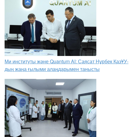
Ми институты және Quantum AI: Саясат Нұрбек ҚазҰУ-
дың жаңа ғылыми алаңдарымен танысты