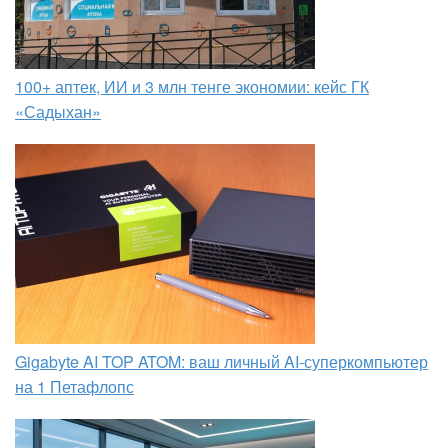
100+ аптек, ИИ и 3 млн тенге экономии: кейс ГК
«Садыхан»
Gigabyte AI TOP ATOM: ваш личный AI-суперкомпьютер
на 1 Петафлопс