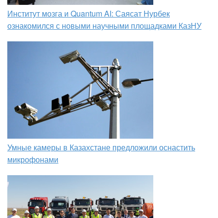
Институт мозга и Quantum AI: Саясат Нурбек
ознакомился с новыми научными площадками КазНУ
Умные камеры в Казахстане предложили оснастить
микрофонами