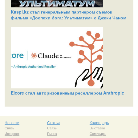
Kaspi.kz стал генеральным партнером съемок
фильма «Доспехи бога: Ультиматум» с Джеки Чаном
Elcore стал авторизованным реселлером Anthropic
Новости
Статьи
Календарь
Связь
Связь
Выставки
Интернет
Рынок
Семинары