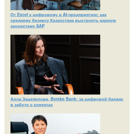
От Excel к цифровому и AI‑предприятию: как
среднему бизнесу Казахстана выстроить единую
экосистему SAP
Алла Зацепилова, Bereke Bank: за цифровой баланс
в заботе о клиентах