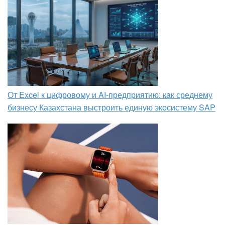
От Excel к цифровому и AI‑предприятию: как среднему
бизнесу Казахстана выстроить единую экосистему SAP