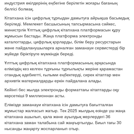
индустрия өкілдерінің еңбегіне берілетін жоғары бағаның
белгісі болмақ.
Кітапхана ісін цифрлық тұрғыдан дамытуға айрықша басымдық
беріледі. Мемлекет басшысының тапсырмасына сәйкес,
министрлік Ұлттық цифрлық кітапхана платформасын құру
жұмысын бастады. Жаңа платформа электронды
каталогтарды, цифрлық қорларды, білім беру ресурстарын
және пайдаланушыларға арналған заманауи сервистерді бір
жүйеде біріктіруге мүмкіндік береді.
Ұлттық цифрлық кітапхана платформасының арқасында
еліміздің кез келген тұрғыны тұрғылықты жеріне қарамастан
отандық әдебиетті, ғылыми еңбектерді, сирек кітаптар мен
архивтік материалдарды еркін пайдалана алады.
Кейінгі бес жылда электронды форматтағы кітаптарды оқу
көрсеткіші 9 миллионнан асты.
Елімізде заманауи кітапхана ісін дамытуға бағытталған
жұмыстар жалғасып жатыр. Тек 2025 жылдың өзінде үш жаңа
кітапхана ашылып, қала және ауылдық жерлердегі 36
кітапхана заман талабына сай жаңғыртылды. Биыл тағы 30
нысанды жаңарту жоспарланып отыр.