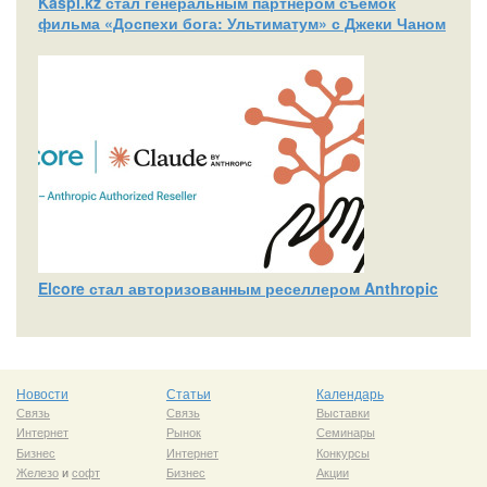
Kaspi.kz стал генеральным партнером съемок
фильма «Доспехи бога: Ультиматум» с Джеки Чаном
Elcore стал авторизованным реселлером Anthropic
Новости
Статьи
Календарь
Связь
Связь
Выставки
Интернет
Рынок
Семинары
Бизнес
Интернет
Конкурсы
Железо
и
софт
Бизнес
Акции