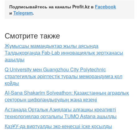
Подписывайтесь на каналы Profit.kz в
Facebook
и
Telegram
.
Смотрите также
Жұмысшы мамандықтар жылы аясында
Талдықорғанда Fab-Lab инновациялық зертханасы
ашылды
Q University мен Guangzhou City Polytechnic
стратегиялық әріптестік туралы меморандумға қол
қойды
AI-Sana Shakarim Solveathon: Қазақстанның аграрлық
секторын цифрландырудың жаңа кезеңі
Астанада Орталық Азиядағы алғашқы креативті
технологиялар орталығы TUMO Astana ашылды
ҚазҰУ-да виртуалды эко-кеңесші іске қосылды