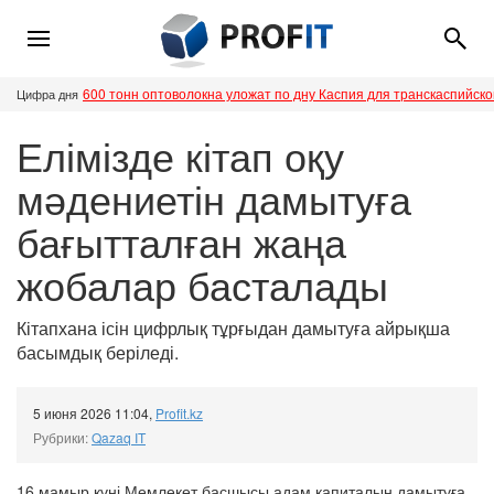
600 тонн оптоволокна уложат по дну Каспия для транскаспийск
Цифра дня
Елімізде кітап оқу
мәдениетін дамытуға
бағытталған жаңа
жобалар басталады
Кітапхана ісін цифрлық тұрғыдан дамытуға айрықша
басымдық беріледі.
5 июня 2026 11:04
,
Profit.kz
Рубрики:
Qazaq IT
16 мамыр күні Мемлекет басшысы адам капиталын дамытуға,