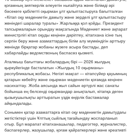
қоғамның зияткерлік әлеуетін нығайтуға және білімді әрі
бәсекеге қабілетті оқырман ұлт қалыптастыруға бағытталған
«Кітап оқу мәдениетін дамыту және зерделі ұлт қалыптастыру
жөніндегі шаралар туралы» Жарлыққа қол қойды. Президент
тапсырмаларын орындау мақсатында Мәдениет және ақпарат
министрлігі кітап оқуды кеңінен дәріптеу, кітапхана ісіне тың
серпін беру және азаматтардың білім алу мүмкіндігін арттыру
жөнінде бірқатар жобаны жүзеге асыра бастады, деп
хабарлайды ведомствоның баспасөз қызметі.
Аталмыш бағыттағы жобалардың бірі — 2026 жылдың
қыркүйегінде басталатын «Жылдың 10 оқырманы»
республикалық жобасы. Негізгі мақсат — кітапсүйер қауымның
қатарын көбейту және оқырман мәдениетін қоғамда кеңінен
насихаттау. Жоба аясында жыл сайын әртүрлі жас санаты
бойынша ең белсенді оқырмандар анықталып, кітапқа деген
қызығушылықты арттыратын үздік өңірлік бастамалар
айқындалады.
Сонымен қатар азаматтарға кітап оқу мәдениетін дамытудағы
жетістіктері үшін Ұлттық сыйлық тағайындау жоспарланып
отыр. Бұл марапат кітапханашылар, педагогтер, журналистер,
баспагерлер, жазушылар, қоғам қайраткерлері және креативті