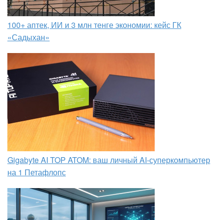
100+ аптек, ИИ и 3 млн тенге экономии: кейс ГК
«Садыхан»
Gigabyte AI TOP ATOM: ваш личный AI-суперкомпьютер
на 1 Петафлопс