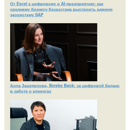
От Excel к цифровому и AI‑предприятию: как
среднему бизнесу Казахстана выстроить единую
экосистему SAP
Алла Зацепилова, Bereke Bank: за цифровой баланс
в заботе о клиентах