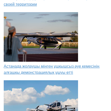
своей территории
Астанада жолаушы мінген ұшқышсыз әуе кемесінің
алғашқы демонстрациялық ұшуы өтті