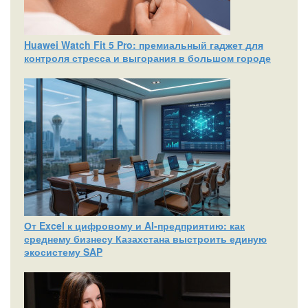
Huawei Watch Fit 5 Pro: премиальный гаджет для
контроля стресса и выгорания в большом городе
От Excel к цифровому и AI‑предприятию: как
среднему бизнесу Казахстана выстроить единую
экосистему SAP