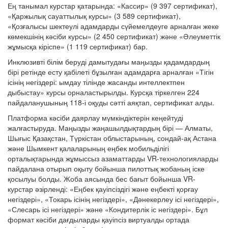
Ең танымал курстар қатарында: «Кассир» (9 397 сертификат),
«Қаржылық сауаттылық курсы» (3 589 сертификат),
«Қозғалысы шектеулі адамдарды сүйемелдеуге арналған жеке
көмекшінің кәсіби курсы» (2 450 сертификат) және «Әлеуметтік
жұмысқа кіріспе» (1 119 сертификат) бар.
Инклюзивті білім беруді дамытудағы маңызды қадамдардың
бірі ретінде есту қабілеті бұзылған адамдарға арналған «Тігін
ісінің негіздері: ымдау тілінде жасанды интеллектпен
дыбыстау» курсы орналастырылды. Курсқа тіркелген 224
пайдаланушының 118-і оқуды сәтті аяқтап, сертификат алды.
Платформа кәсіби даярлау мүмкіндіктерін кеңейтуді
жалғастыруда. Маңызды жаңашылдықтардың бірі — Алматы,
Шығыс Қазақстан, Түркістан облыстарының, сондай-ақ Астана
және Шымкент қалаларының еңбек мобильділігі
орталықтарында жұмыссыз азаматтарды VR-технологияларды
пайдалана отырып оқыту бойынша пилоттық жобаның іске
қосылуы болды. Жоба аясында бес бағыт бойынша VR-
курстар әзірленді: «Еңбек қауіпсіздігі және еңбекті қорғау
негіздері», «Токарь ісінің негіздері», «Дәнекерлеу ісі негіздері»,
«Слесарь ісі негіздері» және «Кондитерлік іс негіздері». Бұл
формат кәсіби дағдыларды қауіпсіз виртуалды ортада