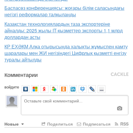
Баспасөз конференциясы: жоғары білім саласындағы
негізгі реформалар талқыланды
Қазақстан технологиялардың таза экспортеріне
айналды: 2025 жылы IT-қызметтер экспорты 1,1 млрд
доллардан асты
ҚР ЕХӘҚМ Алқа отырысында халықты жұмыспен қамту
шаралары мен ЖИ негізіндегі Цифрлық қызметті енгізу
туралы айтылды
Комментарии
войдите
Новые
Поделиться
Подписаться
RSS