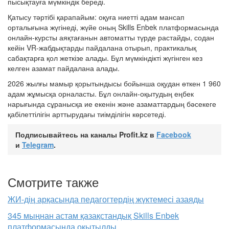
пысықтауға мүмкіндік береді.
Қатысу тәртібі қарапайым: оқуға ниетті адам мансап
орталығына жүгінеді, жүйе оның Skills Enbek платформасында
онлайн-курсты аяқтағанын автоматты түрде растайды, содан
кейін VR-жабдықтарды пайдалана отырып, практикалық
сабақтарға қол жеткізе алады. Бұл мүмкіндікті жүгінген кез
келген азамат пайдалана алады.
2026 жылғы мамыр қорытындысы бойынша оқудан өткен 1 960
адам жұмысқа орналасты. Бұл онлайн-оқытудың еңбек
нарығында сұранысқа ие екенін және азаматтардың бәсекеге
қабілеттілігін арттырудағы тиімділігін көрсетеді.
Подписывайтесь на каналы Profit.kz в
Facebook
и
Telegram
.
Смотрите также
ЖИ-дің арқасында педагогтердің жүктемесі азаяды
345 мыңнан астам қазақстандық Skills Enbek
платформасында оқытылды