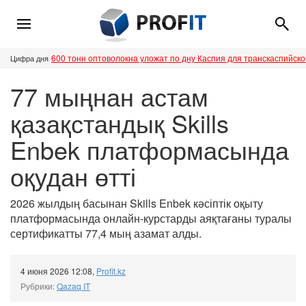
600 тонн оптоволокна уложат по дну Каспия для транскаспийск
Цифра дня
77 мыңнан астам
қазақстандық Skills
Enbek платформасында
оқудан өтті
2026 жылдың басынан Skills Enbek кәсіптік оқыту
платформасында онлайн-курстарды аяқтағаны туралы
сертификатты 77,4 мың азамат алды.
4 июня 2026 12:08
,
Profit.kz
Рубрики:
Qazaq IT