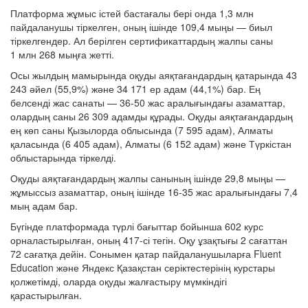
Платформа жұмыс істей бастағалы бері онда 1,3 млн
пайдаланушы тіркелген, оның ішінде 109,4 мыңы — биыл
тіркелгендер. Ал берілген сертификаттардың жалпы саны
1 млн 268 мыңға жетті.
Осы жылдың мамырында оқуды аяқтағандардың қатарында 43
243 әйел (55,9%) және 34 171 ер адам (44,1%) бар. Ең
белсенді жас санаты — 36-50 жас аралығындағы азаматтар,
олардың саны 26 309 адамды құрады. Оқуды аяқтағандардың
ең көп саны Қызылорда облысында (7 595 адам), Алматы
қаласында (6 405 адам), Алматы (6 152 адам) және Түркістан
облыстарында тіркелді.
Оқуды аяқтағандардың жалпы санының ішінде 29,8 мыңы —
жұмыссыз азаматтар, оның ішінде 16-35 жас аралығындағы 7,4
мың адам бар.
Бүгінде платформада түрлі бағыттар бойынша 602 курс
орналастырылған, оның 417-сі тегін. Оқу ұзақтығы 2 сағаттан
72 сағатқа дейін. Сонымен қатар пайдаланушыларға Fluent
Education және Яндекс Қазақстан серіктестерінің курстары
қолжетімді, оларда оқуды жалғастыру мүмкіндігі
қарастырылған.