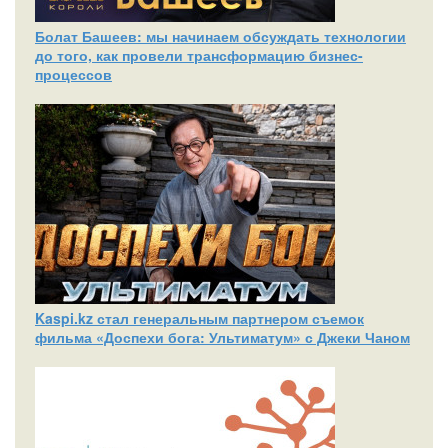
Болат Башеев: мы начинаем обсуждать технологии
до того, как провели трансформацию бизнес-
процессов
Kaspi.kz стал генеральным партнером съемок
фильма «Доспехи бога: Ультиматум» с Джеки Чаном