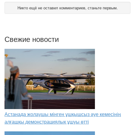
Никто ещё не оставил комментариев, станьте первым.
Свежие новости
Астанада жолаушы мінген ұшқышсыз әуе кемесінің
алғашқы демонстрациялық ұшуы өтті