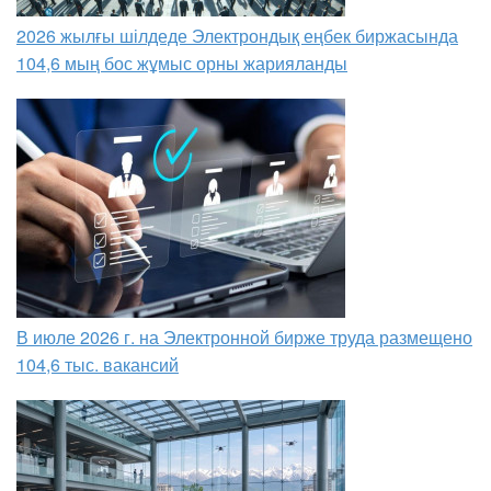
2026 жылғы шілдеде Электрондық еңбек биржасында
104,6 мың бос жұмыс орны жарияланды
В июле 2026 г. на Электронной бирже труда размещено
104,6 тыс. вакансий