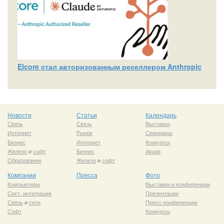
Elcore стал авторизованным реселлером Anthropic
Новости
Статьи
Календарь
Связь
Связь
Выставки
Интернет
Рынок
Семинары
Бизнес
Интернет
Конкурсы
Железо
и
софт
Бизнес
Акции
Образование
Железо
и
софт
Компании
Пресса
Фото
Компьютеры
Выставки и конференции
Сист. интеграция
Презентации
Связь
и
сети
Пресс-конференции
Софт
Конкурсы