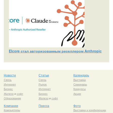
Elcore стал авторизованным реселлером Anthropic
Новости
Статьи
Календарь
Связь
Связь
Выставки
Интернет
Рынок
Семинары
Бизнес
Интернет
Конкурсы
Железо
и
софт
Бизнес
Акции
Образование
Железо
и
софт
Компании
Пресса
Фото
Компьютеры
Выставки и конференции