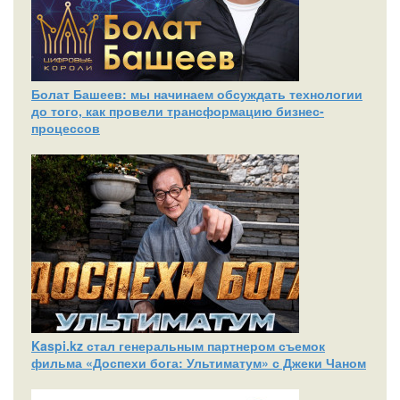
Болат Башеев: мы начинаем обсуждать технологии
до того, как провели трансформацию бизнес-
процессов
Kaspi.kz стал генеральным партнером съемок
фильма «Доспехи бога: Ультиматум» с Джеки Чаном