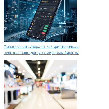
Финансовый суперапп: как крипторельсы
перекраивают доступ к мировым биржам