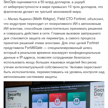
SecOps оценивается в 50 млрд долларов, а ущерб
от киберпреступности в мире превысил 10 трлн долларов, что
фактически делает ее третьей экономикой мира.
— Мелих Кыркгез (Melih Kirkgoz), Field CTO Fortinet, объяснил,
что индустрия переходит от генеративного ИИ к автономным
ИИ-агентам, способным самостоятельно принимать решения
и совершать действия в сети. Главным вызовом завтрашнего
дня становится защита не периметра, а самого процесса
принятия решений этими агентами. Для этих целей Fortinet
представила FortiAIGate — специализированный шлюз,
который в реальном времени маскирует конфиденциальные
данные и IP-адреса, позволяя сотрудникам безопасно
использовать мощь больших языковых моделей без риска
утечки интеллектуальной собственности. Человек перестанет
быть исполнителем, переместившись на уровень контроля над
автономными системами защиты.