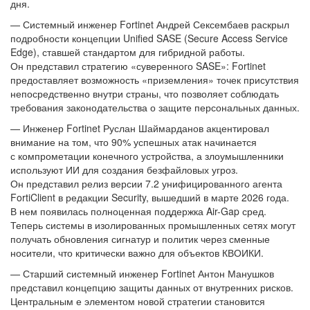
дня.
— Системный инженер Fortinet Андрей Сексембаев раскрыл
подробности концепции Unified SASE (Secure Access Service
Edge), ставшей стандартом для гибридной работы.
Он представил стратегию «суверенного SASE»: Fortinet
предоставляет возможность «приземления» точек присутствия
непосредственно внутри страны, что позволяет соблюдать
требования законодательства о защите персональных данных.
— Инженер Fortinet Руслан Шаймарданов акцентировал
внимание на том, что 90% успешных атак начинается
с компрометации конечного устройства, а злоумышленники
используют ИИ для создания безфайловых угроз.
Он представил релиз версии 7.2 унифицированного агента
FortiClient в редакции Security, вышедший в марте 2026 года.
В нем появилась полноценная поддержка Air-Gap сред.
Теперь системы в изолированных промышленных сетях могут
получать обновления сигнатур и политик через сменные
носители, что критически важно для объектов КВОИКИ.
— Старший системный инженер Fortinet Антон Манушков
представил концепцию защиты данных от внутренних рисков.
Центральным е элементом новой стратегии становится