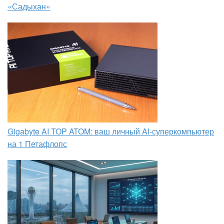
«Садыхан»
Gigabyte AI TOP ATOM: ваш личный AI-суперкомпьютер
на 1 Петафлопс