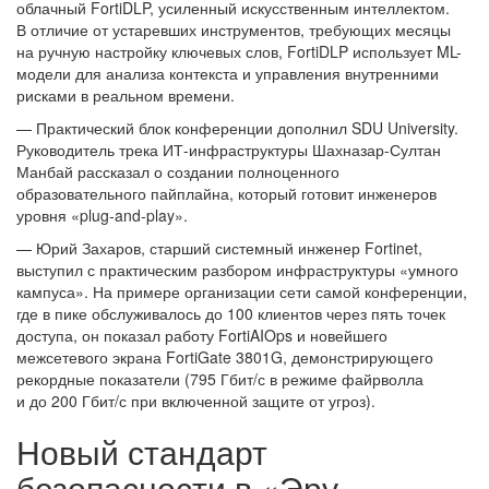
облачный FortiDLP, усиленный искусственным интеллектом.
В отличие от устаревших инструментов, требующих месяцы
на ручную настройку ключевых слов, FortiDLP использует ML-
модели для анализа контекста и управления внутренними
рисками в реальном времени.
— Практический блок конференции дополнил SDU University.
Руководитель трека ИТ-инфраструктуры Шахназар-Султан
Манбай рассказал о создании полноценного
образовательного пайплайна, который готовит инженеров
уровня «plug-and-play».
— Юрий Захаров, старший системный инженер Fortinet,
выступил с практическим разбором инфраструктуры «умного
кампуса». На примере организации сети самой конференции,
где в пике обслуживалось до 100 клиентов через пять точек
доступа, он показал работу FortiAIOps и новейшего
межсетевого экрана FortiGate 3801G, демонстрирующего
рекордные показатели (795 Гбит/с в режиме файрволла
и до 200 Гбит/с при включенной защите от угроз).
Новый стандарт
безопасности в «Эру