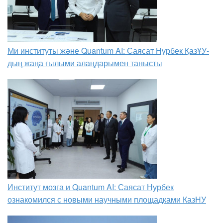
Ми институты және Quantum AI: Саясат Нұрбек ҚазҰУ-
дың жаңа ғылыми алаңдарымен танысты
Институт мозга и Quantum AI: Саясат Нурбек
ознакомился с новыми научными площадками КазНУ