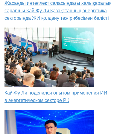
Жасанды интеллект саласындағы халықаралық
сарапшы Кай-Фу Ли Қазақстанның энергетика
секторында ЖИ қолдану тәжірибесімен бөлісті
Кай-Фу Ли поделился опытом применения ИИ
в энергетическом секторе РК