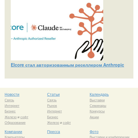
Elcore стал авторизованным реселлером Anthropic
Новости
Статьи
Календарь
Связь
Связь
Выставки
Интернет
Рынок
Семинары
Бизнес
Интернет
Конкурсы
Железо
и
софт
Бизнес
Акции
Образование
Железо
и
софт
Компании
Пресса
Фото
Компьютеры
Выставки и конференции