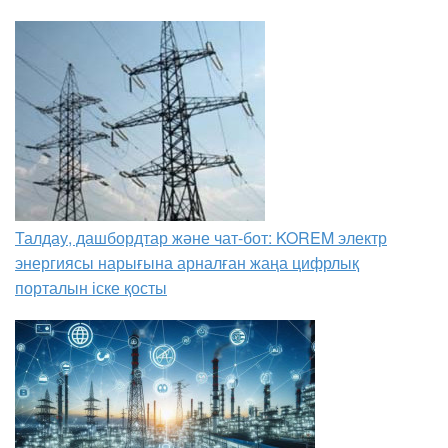
Талдау, дашбордтар және чат-бот: KOREM электр
энергиясы нарығына арналған жаңа цифрлық
порталын іске қосты