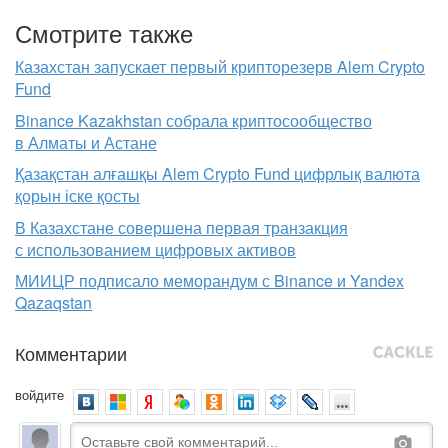
Смотрите также
Казахстан запускает первый крипторезерв Alem Crypto
Fund
Binance Kazakhstan собрала криптосообщество
в Алматы и Астане
Қазақстан алғашқы Alem Crypto Fund цифрлық валюта
қорын іске қосты
В Казахстане совершена первая транзакция
с использованием цифровых активов
МИИЦР подписало меморандум с Binance и Yandex
Qazaqstan
Комментарии
войдите