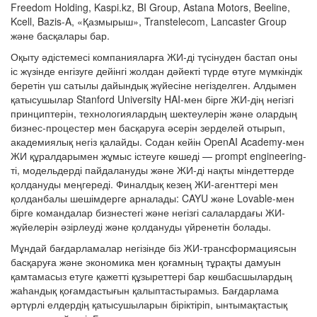
Freedom Holding, Kaspi.kz, BI Group, Astana Motors, Beeline,
Kcell, Bazis-A, «Қазмырыш», Transtelecom, Lancaster Group
және басқалары бар.
Оқыту әдістемесі компанияларға ЖИ-ді түсінуден бастап оны
іс жүзінде енгізуге дейінгі жолдан дәйекті түрде өтуге мүмкіндік
беретін үш сатылы дайындық жүйесіне негізделген. Алдымен
қатысушылар Stanford University HAI-мен бірге ЖИ-дің негізгі
принциптерін, технологиялардың шектеулерін және олардың
бизнес-процестер мен басқаруға әсерін зерделей отырып,
академиялық негіз қалайды. Содан кейін OpenAI Academy-мен
ЖИ құралдарымен жұмыс істеуге көшеді — prompt engineering-
ті, модельдерді пайдалануды және ЖИ-ді нақты міндеттерде
қолдануды меңгереді. Финалдық кезең ЖИ-агенттері мен
қолданбалы шешімдерге арналады: CAYU және Lovable-мен
бірге командалар бизнестегі және негізгі салалардағы ЖИ-
жүйелерін әзірлеуді және қолдануды үйренетін болады.
Мұндай бағдарламалар негізінде біз ЖИ-трансформациясын
басқаруға және экономика мен қоғамның тұрақты дамуын
қамтамасыз етуге қажетті құзыреттері бар көшбасшылардың
жаһандық қоғамдастығын қалыптастырамыз. Бағдарлама
әртүрлі елдердің қатысушыларын біріктіріп, ынтымақтастық