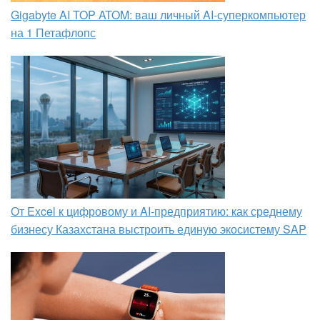
Gigabyte AI TOP ATOM: ваш личный AI-суперкомпьютер
на 1 Петафлопс
От Excel к цифровому и AI‑предприятию: как среднему
бизнесу Казахстана выстроить единую экосистему SAP