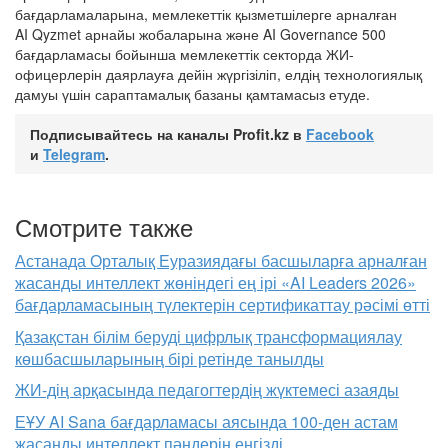
бағдарламаларына, мемлекеттік қызметшілерге арналған
AI Qyzmet арнайы жобаларына және AI Governance 500
бағдарламасы бойынша мемлекеттік секторда ЖИ-
офицерлерін даярлауға дейін жүргізіліп, елдің технологиялық
дамуы үшін сараптамалық базаны қамтамасыз етуде.
Подписывайтесь на каналы Profit.kz в
Facebook
и
Telegram
.
Смотрите также
Астанада Орталық Еуразиядағы басшыларға арналған
жасанды интеллект жөніндегі ең ірі «AI Leaders 2026»
бағдарламасының түлектерін сертификаттау рәсімі өтті
Қазақстан білім беруді цифрлық трансформациялау
көшбасшыларының бірі ретінде танылды
ЖИ-дің арқасында педагогтердің жүктемесі азаяды
ЕҰУ AI Sana бағдарламасы аясында 100-ден астам
жасанды интеллект пәндерін енгізді