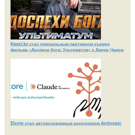
Kaspi.kz стал генеральным партнером съемок
фильма «Доспехи бога: Ультиматум» с Джеки Чаном
Elcore стал авторизованным реселлером Anthropic