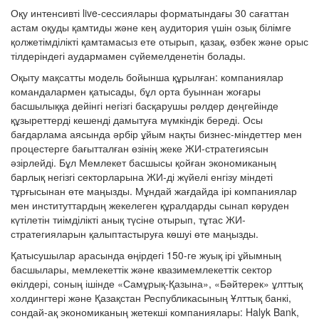
Оқу интенсивті live-сессиялары форматындағы 30 сағаттан
астам оқуды қамтиды және кең аудитория үшін озық білімге
қолжетімділікті қамтамасыз ете отырып, қазақ, өзбек және орыс
тілдеріндегі аудармамен сүйемелденетін болады.
Оқыту мақсатты модель бойынша құрылған: компаниялар
командалармен қатысады, бұл орта буыннан жоғары
басшылыққа дейінгі негізгі басқарушы рөлдер деңгейінде
құзыреттерді кешенді дамытуға мүмкіндік береді. Осы
бағдарлама аясында әрбір ұйым нақты бизнес-міндеттер мен
процестерге бағытталған өзінің жеке ЖИ-стратегиясын
әзірлейді. Бұл Мемлекет басшысы қойған экономиканың
барлық негізгі секторларына ЖИ-ді жүйелі енгізу міндеті
тұрғысынан өте маңызды. Мұндай жағдайда ірі компаниялар
мен институттардың жекелеген құралдарды сынап көруден
күтілетін тиімділікті анық түсіне отырып, тұтас ЖИ-
стратегияларын қалыптастыруға көшуі өте маңызды.
Қатысушылар арасында өңірдегі 150-ге жуық ірі ұйымның
басшылары, мемлекеттік және квазимемлекеттік сектор
өкілдері, соның ішінде «Самұрық-Қазына», «Бәйтерек» ұлттық
холдингтері және Қазақстан Республикасының Ұлттық банкі,
сондай-ақ экономиканың жетекші компаниялары: Halyk Bank,