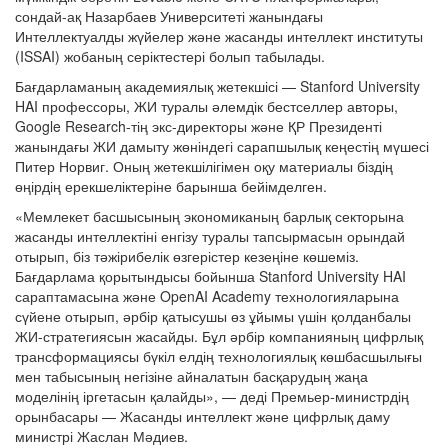
сондай-ақ Назарбаев Университеті жанындағы
Интеллектуалды жүйелер және жасанды интеллект институты
(ISSAI) жобаның серіктестері болып табылады.
Бағдарламаның академиялық жетекшісі — Stanford University
HAI профессоры, ЖИ туралы әлемдік бестселлер авторы,
Google Research-тің экс-директоры және ҚР Президенті
жанындағы ЖИ дамыту жөніндегі сарапшылық кеңестің мүшесі
Питер Норвиг. Оның жетекшілігімен оқу материалы біздің
өңірдің ерекшеліктеріне барынша бейімделген.
«Мемлекет басшысының экономиканың барлық секторына
жасанды интеллектіні енгізу туралы тапсырмасын орындай
отырып, біз тәжірибелік өзгерістер кезеңіне көшеміз.
Бағдарлама қорытындысы бойынша Stanford University HAI
сараптамасына және OpenAI Academy технологияларына
сүйене отырып, әрбір қатысушы өз ұйымы үшін қолданбалы
ЖИ-стратегиясын жасайды. Бұл әрбір компанияның цифрлық
трансформациясы бүкіл елдің технологиялық көшбасшылығы
мен табысының негізіне айналатын басқарудың жаңа
моделінің іргетасын қалайды», — деді Премьер-министрдің
орынбасары — Жасанды интеллект және цифрлық даму
министрі Жаслан Мәдиев.