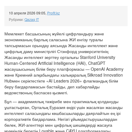
10 апреля 2026 09:05
,
Profit.kz
Рубрики:
Qazaq IT
Мемлекет басшысының жүйелі цифрландыру және
экономиканың барлық саласына ЖИ енгізу туралы
тапсырмасын орындау аясында Жасанды интеллект және
цифрлық даму министрлігі Стэнфорд университетінің
Жасанды интеллект зерттеу орталығы Stanford University
Human-Centered Artificial Intelligence (HAI), ChatGPT
жасаушысының білім беру платформасы — OpenAI Academy
және Кремний алқабындағы халықаралық Silkroad Innovation
Hubмен серіктестікте «AI Leaders 2026» флагмандық білім
беру бағдарламасын бастайды, деп хабарлайды
ведомствоның баспасөз қызметі.
Бұл — академиялық тәжірибе мен практикалық қолдануды
ұштастырған, Орталық Еуразия өңірі үшін жасалған жасанды
интеллект саласындағы көшбасшыларды даярлайтын ең ірі
корпоративтік бағдарлама. Негізгі ұйымдастырушылардан
бөлек, ЖИ-агенттері мен цифрлық шешімдерді жасауға
мүмкіндік беретін Lovable және CAYU платформалары,