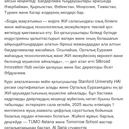
аясын кеңейтеді. Бағдарлама тыңдаушылары арасында
Әзербайжан, Қырғызстан, Өзбекстан, Моңғолия, Тәжікстан,
Түркия және Катар елдерінің өкілдері бар.
«Біздің мақсатымыз — өңірге ЖИ саласындағы озық білімге
және жаһандық технологиялық экожүйелерге тікелей қол
жеткізуді қамтамасыз ету. Біз қатысушылары білімді бүгінде
индустрияны қалыптастырып жатқан және оның болашағын
айқындайтындардан алатын бірінші мамандардан ала алтын
бағдарламалар жасаймыз. Осылайша, Орталық Еуразия
жаһандық технологиялық және ЖИ-экожүйесінің көрнекті және
белсенді мүшесіне айналады», — деп атап өтті Silkroad
Innovation Hub негізін қалаушы және бас директоры Әсет
Әбдуалиев.
Курс аяқталғаннан кейін қатысушылар Stanford University HAI
ресми сертификатын алады және Орталық Еуразиядағы ең ірі
ЖИ-қауымдастығының мүшесіне айналады. Бұл бастама
кадрларды даярлаудың кешенді жүйесінің негізгі буыны болып
табылады: естеріңізге сала кетейік, 2025 жылы еліміздің 1
миллионға жуық азаматы цифрлық сауаттылық бойынша
базалық оқудан өткенкен болатын. Жүйелі жұмыс барлық
деңгейде — TUMO Astana және Tomorrow School жастар
орталықтарынан бастап, AI Sana студенттік