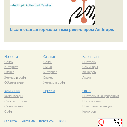
Elcore стал авторизованным реселлером Anthropic
Новости
Статьи
Календарь
Связь
Связь
Выставки
Интернет
Рынок
Семинары
Бизнес
Интернет
Конкурсы
Железо
и
софт
Бизнес
Акции
Образование
Железо
и
софт
Компании
Пресса
Фото
Компьютеры
Выставки и конференции
Сист. интеграция
Презентации
Связь
и
сети
Пресс-конференции
Софт
Конкурсы
О сайте
Реклама
Контакты
RSS