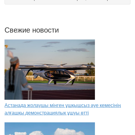
Свежие новости
Астанада жолаушы мінген ұшқышсыз әуе кемесінің
алғашқы демонстрациялық ұшуы өтті