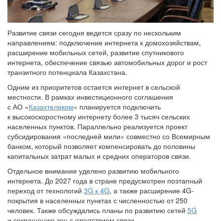
Развитие связи сегодня ведется сразу по нескольким
направлениям: подключение интернета к домохозяйствам,
расширение мобильных сетей, развитие спутникового
интернета, обеспечение связью автомобильных дорог и рост
транзитного потенциала Казахстана.
Одним из приоритетов остается интернет в сельской
местности. В рамках инвестиционного соглашения
с АО «
Казахтелеком
» планируется подключить
к высокоскоростному интернету более 3 тысяч сельских
населенных пунктов. Параллельно реализуется проект
субсидирования «последней мили» совместно со Всемирным
банком, который позволяет компенсировать до половины
капитальных затрат малых и средних операторов связи.
Отдельное внимание уделено развитию мобильного
интернета. До 2027 года в стране предусмотрен поэтапный
переход от технологий
3G к 4G
, а также расширение 4G-
покрытия в населенных пунктах с численностью от 250
человек. Также обсуждались планы по развитию сетей
5G
и сокращению зон с отсутствием связи.