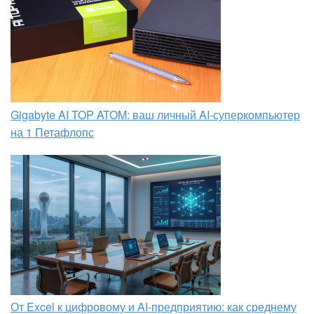
Gigabyte AI TOP ATOM: ваш личный AI-суперкомпьютер
на 1 Петафлопс
От Excel к цифровому и AI‑предприятию: как среднему