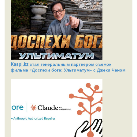
Kaspi.kz стал генеральным партнером съемок
фильма «Доспехи бога: Ультиматум» с Джеки Чаном