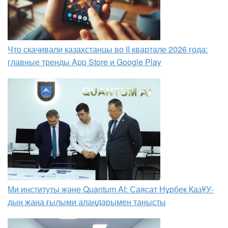
Что скачивали казахстанцы во II квартале 2026 года:
главные тренды App Store и Google Play
Ми институты және Quantum AI: Саясат Нұрбек ҚазҰУ-
дың жаңа ғылыми алаңдарымен танысты