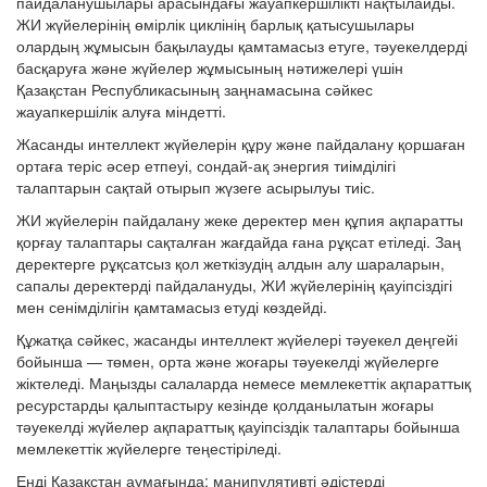
пайдаланушылары арасындағы жауапкершілікті нақтылайды.
ЖИ жүйелерінің өмірлік циклінің барлық қатысушылары
олардың жұмысын бақылауды қамтамасыз етуге, тәуекелдерді
басқаруға және жүйелер жұмысының нәтижелері үшін
Қазақстан Республикасының заңнамасына сәйкес
жауапкершілік алуға міндетті.
Жасанды интеллект жүйелерін құру және пайдалану қоршаған
ортаға теріс әсер етпеуі, сондай-ақ энергия тиімділігі
талаптарын сақтай отырып жүзеге асырылуы тиіс.
ЖИ жүйелерін пайдалану жеке деректер мен құпия ақпаратты
қорғау талаптары сақталған жағдайда ғана рұқсат етіледі. Заң
деректерге рұқсатсыз қол жеткізудің алдын алу шараларын,
сапалы деректерді пайдалануды, ЖИ жүйелерінің қауіпсіздігі
мен сенімділігін қамтамасыз етуді көздейді.
Құжатқа сәйкес, жасанды интеллект жүйелері тәуекел деңгейі
бойынша — төмен, орта және жоғары тәуекелді жүйелерге
жіктеледі. Маңызды салаларда немесе мемлекеттік ақпараттық
ресурстарды қалыптастыру кезінде қолданылатын жоғары
тәуекелді жүйелер ақпараттық қауіпсіздік талаптары бойынша
мемлекеттік жүйелерге теңестіріледі.
Енді Қазақстан аумағында: манипулятивті әдістерді