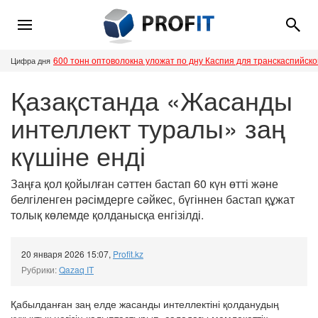
600 тонн оптоволокна уложат по дну Каспия для транскаспийск
Цифра дня
Қазақстанда «Жасанды
интеллект туралы» заң
күшіне енді
Заңға қол қойылған сәттен бастап 60 күн өтті және
белгіленген рәсімдерге сәйкес, бүгіннен бастап құжат
толық көлемде қолданысқа енгізілді.
20 января 2026 15:07
,
Profit.kz
Рубрики:
Qazaq IT
Қабылданған заң елде жасанды интеллектіні қолданудың