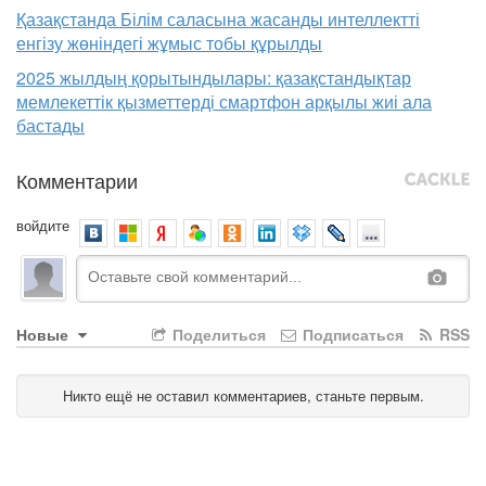
Қазақстанда Білім саласына жасанды интеллектті
енгізу жөніндегі жұмыс тобы құрылды
2025 жылдың қорытындылары: қазақстандықтар
мемлекеттік қызметтерді смартфон арқылы жиі ала
бастады
Комментарии
войдите
Новые
Поделиться
Подписаться
RSS
Никто ещё не оставил комментариев, станьте первым.