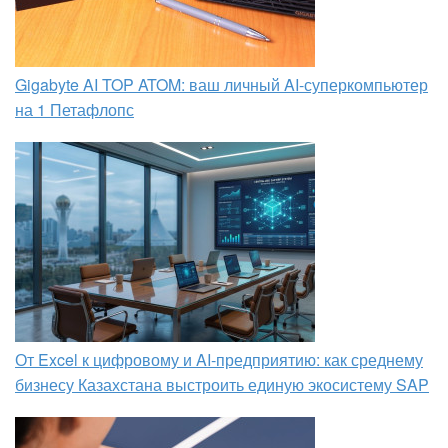
Gigabyte AI TOP ATOM: ваш личный AI-суперкомпьютер
на 1 Петафлопс
От Excel к цифровому и AI‑предприятию: как среднему
бизнесу Казахстана выстроить единую экосистему SAP