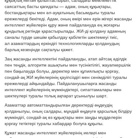
құқықтық негізін қалыптастырып, саладағы мемлекеттік
саясаттың басты қағидаты — адам, оның құқықтары,
бостандықтары мен әл-ауқатының басымдығы туралы
ережелерді бекітеді. Адам, оның өмірі мен ерік-жігері жасанды
интеллект жүйелерін құру және пайдалануда ең жоғарғы
құндылық ретінде қарастырылады. ЖИ-ді қолдану адамның
саналы түрде шешім қабылдау қабілетін шектемеуі тиіс,
ал азаматтардың еркіндігі технологияларды қолданудың
барлық кезеңінде сақталуы қажет.
Заң жасанды интеллектіні пайдалануды, атап айтсақ әділдік
пен теңдік, алгоритм ашықтығы мен түсініктілігі, жауапкершілік
пен бақылауда болуы, деректер мен құпиялықты қорғау,
сондай-ақ ЖИ жүйелерінің қауіпсіздігі мен сенімділігі туралы
ережелерді айқындайды. Пайдаланушыларға жасанды
интеллект жүйелерінің мүмкіндіктері, сипаттамалары мен
шектеулері туралы толық ақпарат ұсынылуы шарт.
Азаматтар автоматтандырылған деректерді өңдеудің
қолданылуы, оның салдары, мұндай өңдеуге қарсылық білдіру
мүмкіндігі, сондай-ақ өз құқықтары мен заңды мүдделерін
қорғау тетіктері туралы хабардар болуға құқылы.
Құжат жасанды интеллект жүйелерінің иелері мен