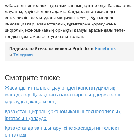
«Жасанды интеллект туралы» заңның күшіне енуі Қазақстанда
жауапты, қауіпсіз және адамға бағдарланған жасанды
интеллектіні дамытудағы маңызды кезең. Бұл модель
инновациялар, азаматтардың құқықтарын қорғау және
цифрлық экономиканың орнықты дамуы арасындағы тепе-
теңдікті қамтамасыз етуге бағытталған.
Подписывайтесь на каналы Profit.kz в
Facebook
и
Telegram
.
Смотрите также
Жасанды интеллект дәуіріндегі конституциялық
кепілдіктер: Қазақстан азаматтарының деректерін
қорғаудың жаңа кезеңі
Қазақстан цифрлық экономиканың технологиялық
іргетасын қалауда
Қазақстанда заң шығару ісіне жасанды интеллект
енгізіледі