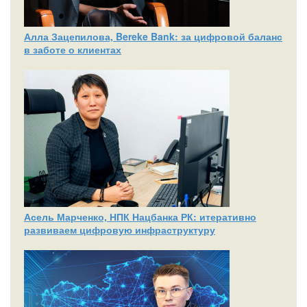
Алла Зацепилова, Bereke Bank: за цифровой баланс
в заботе о клиентах
Асель Марченко, НПК Нацбанка РК: итеративно
развиваем цифровую инфраструктуру