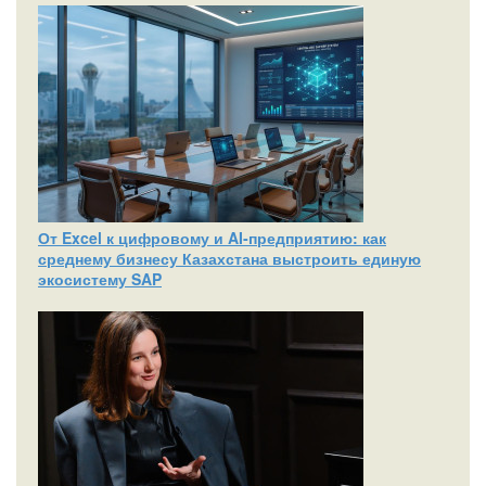
От Excel к цифровому и AI‑предприятию: как
среднему бизнесу Казахстана выстроить единую
экосистему SAP