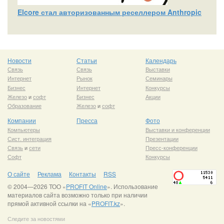
Elcore стал авторизованным реселлером Anthropic
Новости
Статьи
Календарь
Связь
Связь
Выставки
Интернет
Рынок
Семинары
Бизнес
Интернет
Конкурсы
Железо
и
софт
Бизнес
Акции
Образование
Железо
и
софт
Компании
Пресса
Фото
Компьютеры
Выставки и конференции
Сист. интеграция
Презентации
Связь
и
сети
Пресс-конференции
Софт
Конкурсы
О сайте
Реклама
Контакты
RSS
© 2004—2026 ТОО «
PROFIT Online
». Использование
материалов сайта возможно только при наличии
прямой активной ссылки на «
PROFIT.kz
».
Следите за новостями