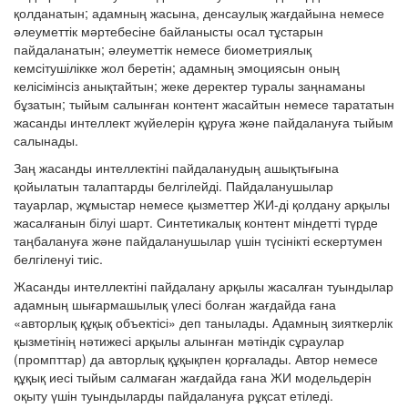
қолданатын; адамның жасына, денсаулық жағдайына немесе
әлеуметтік мәртебесіне байланысты осал тұстарын
пайдаланатын; әлеуметтік немесе биометриялық
кемсітушілікке жол беретін; адамның эмоциясын оның
келісімінсіз анықтайтын; жеке деректер туралы заңнаманы
бұзатын; тыйым салынған контент жасайтын немесе тарататын
жасанды интеллект жүйелерін құруға және пайдалануға тыйым
салынады.
Заң жасанды интеллектіні пайдаланудың ашықтығына
қойылатын талаптарды белгілейді. Пайдаланушылар
тауарлар, жұмыстар немесе қызметтер ЖИ-ді қолдану арқылы
жасалғанын білуі шарт. Синтетикалық контент міндетті түрде
таңбалануға және пайдаланушылар үшін түсінікті ескертумен
белгіленуі тиіс.
Жасанды интеллектіні пайдалану арқылы жасалған туындылар
адамның шығармашылық үлесі болған жағдайда ғана
«авторлық құқық объектісі» деп танылады. Адамның зияткерлік
қызметінің нәтижесі арқылы алынған мәтіндік сұраулар
(промпттар) да авторлық құқықпен қорғалады. Автор немесе
құқық иесі тыйым салмаған жағдайда ғана ЖИ модельдерін
оқыту үшін туындыларды пайдалануға рұқсат етіледі.