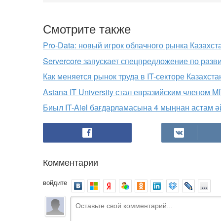
Смотрите также
Pro-Data: новый игрок облачного рынка Казахст
Servercore запускает спецпредложение по разв
Как меняется рынок труда в IT-секторе Казахста
Astana IT University стал евразийским членом M
Биыл IT-Aiel бағдарламасына 4 мыңнан астам ә
Комментарии
войдите