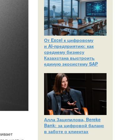
От Excel к цифровому
и AI‑предприятию: как
среднему бизнесу
Казахстана выстроить
единую экосистему SAP
Алла Зацепилова, Bereke
Bank: за цифровой баланс
в заботе о клиентах
живает