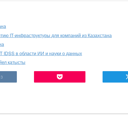
ана
итию IT-инфраструктуры для компаний из Казахстана
на
IT IDSS в области ИИ и науки о данных
йел қатысты
3