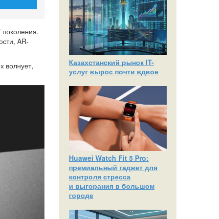
 поколения.
ости, AR-
Казахстанский рынок IT-
х волнует,
услуг вырос почти вдвое
Huawei Watch Fit 5 Pro:
премиальный гаджет для
контроля стресса
и выгорания в большом
городе