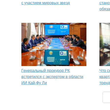
с участием мировых звезд
стано
обяза
Генеральный прокурор РК
Что с
встретился с экспертом в области
кварт
ИИ Кай-Фу Ли
тренд