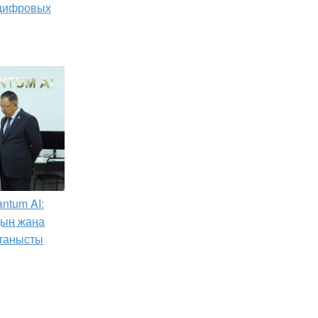
 цифровых
ntum AI:
дың жаңа
танысты