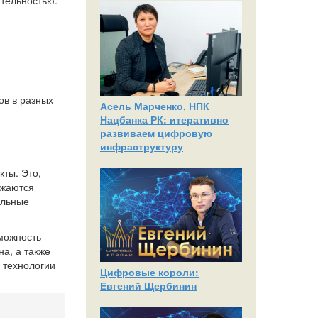
ительностью.
ов в разных
Асель Марченко, НПК
Нацбанка РК: итеративно
развиваем цифровую
инфраструктуру
кты. Это,
ажаются
альные
зможность
а, а также
 технологии
Цифровые короли:
Евгений Щербинин