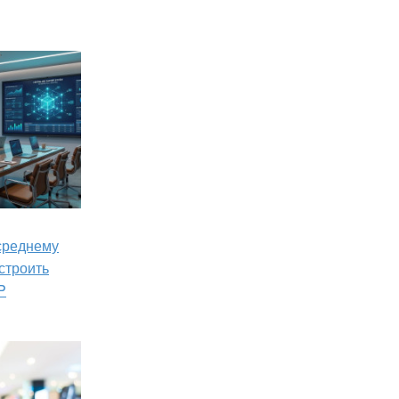
 среднему
строить
P