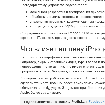
последние версии iOS, оптимизирован под масштабны
Благодаря этому устройство подходит для:
мобильной разработки и тестирования приложе
обработки и съемки контента в профессиональн
управления проектами, коммуникациями и доку
интеграции с другими Apple-устройствами в еди
С определенной точки зрения iPhone 17 Pro можно р
сферах — IT, съемки, производства контента. Поэтому
Что влияет на цену iPhon
На стоимость смартфона влияют не только технически
например, акции и сезонные скидки, курсы валют и л
непосредственно на ценнике, но имеют значение для 
программы оплаты, быстрая доставка и клиентская п
Проверить, как это работает, можно на сайте techno
сделать стоимость новинки более приемлемой, сэконо
обслуживания в будущем. Это делает приобретение де
Apple, более заманчивым.
Подписывайтесь на каналы Profit.kz в
Facebook