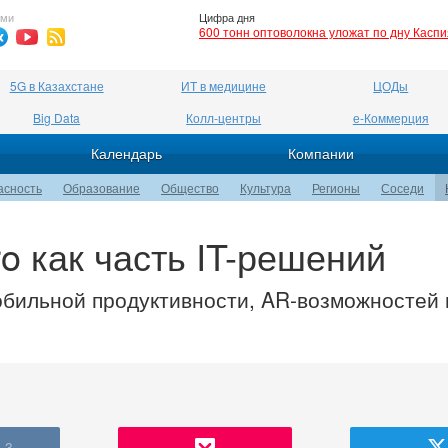
ями
Цифра дня
600 тонн оптоволокна уложат по дну Касп
5G в Казахстане
ИТ в медицине
ЦОДы
Big Data
Колл-центры
е-Коммерция
Календарь
Компании
асность
Образование
Общество
Культура
Регионы
Соседи
o как часть IT-решений
бильной продуктивности, AR-возможностей 
3