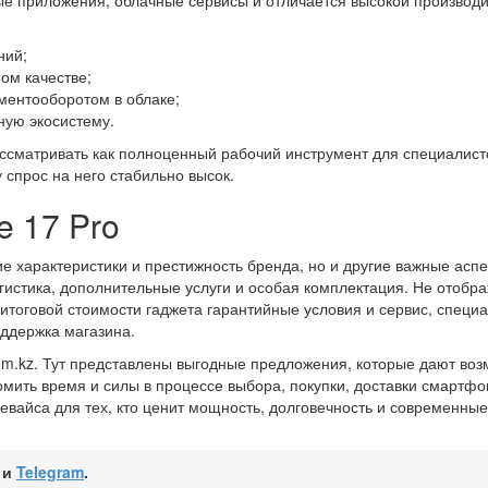
е приложения, облачные сервисы и отличается высокой производ
ний;
ом качестве;
ментооборотом в облаке;
ную экосистему.
ассматривать как полноценный рабочий инструмент для специалист
 спрос на него стабильно высок.
e 17 Pro
е характеристики и престижность бренда, но и другие важные аспе
огистика, дополнительные услуги и особая комплектация. Не отобр
итоговой стоимости гаджета гарантийные условия и сервис, специ
оддержка магазина.
dom.kz. Тут представлены выгодные предложения, которые дают во
мить время и силы в процессе выбора, покупки, доставки смартфон
вайса для тех, кто ценит мощность, долговечность и современные
и
Telegram
.