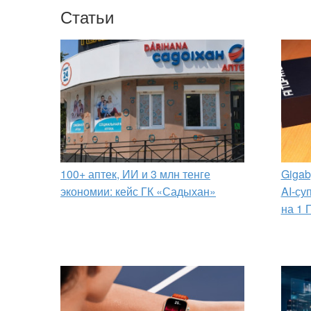
Статьи
100+ аптек, ИИ и 3 млн тенге
Gigab
экономии: кейс ГК «Садыхан»
AI-су
на 1 