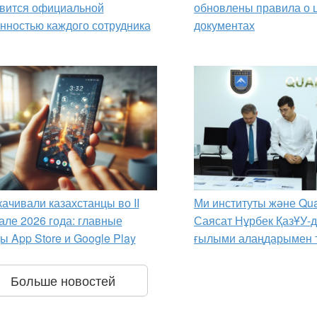
вится официальной
обновлены правила о
нностью каждого сотрудника
документах
качивали казахстанцы во II
Ми институты және Qua
але 2026 года: главные
Саясат Нұрбек ҚазҰУ-
ы App Store и Google Play
ғылыми алаңдарымен 
Больше новостей