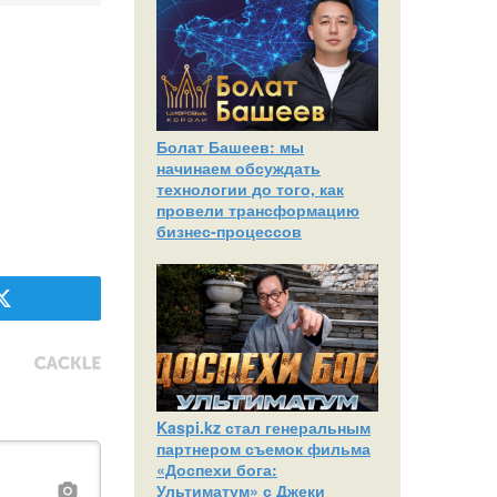
Болат Башеев: мы
начинаем обсуждать
технологии до того, как
провели трансформацию
бизнес-процессов
Kaspi.kz стал генеральным
партнером съемок фильма
«Доспехи бога:
Ультиматум» с Джеки