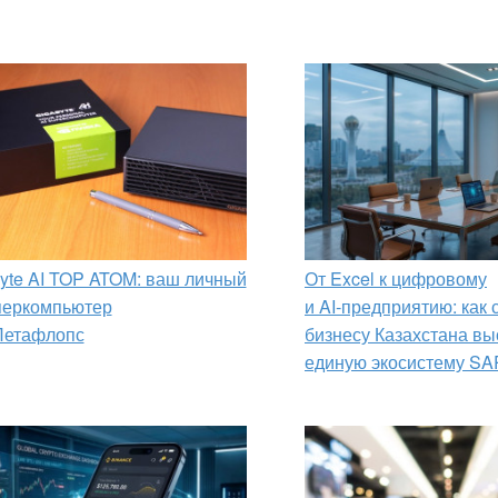
yte AI TOP ATOM: ваш личный
От Excel к цифровому
перкомпьютер
и AI‑предприятию: как
Петафлопс
бизнесу Казахстана вы
единую экосистему SA