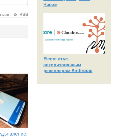
Чаном
ться
RSS
Elcore стал
авторизованным
реселлером Anthropic
едъявление: