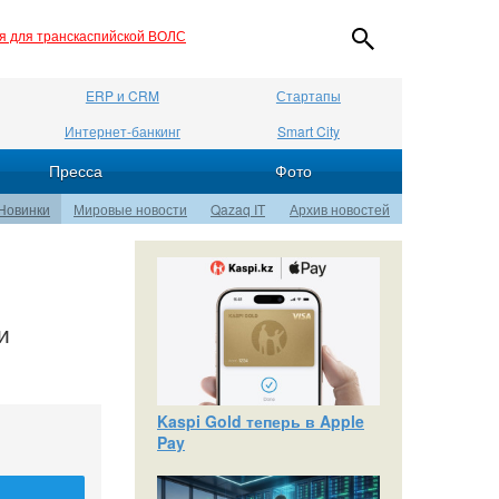
ия для транскаспийской ВОЛС
ERP и CRM
Стартапы
Интернет-банкинг
Smart City
Пресса
Фото
Новинки
Мировые новости
Qazaq IT
Архив новостей
и
Kaspi Gold теперь в Apple
Pay