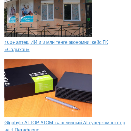
100+ аптек, ИИ и 3 млн тенге экономии: кейс ГК
«Садыхан»
Gigabyte AI TOP ATOM: ваш личный AI-суперкомпьютер
на 1 Петафлопс