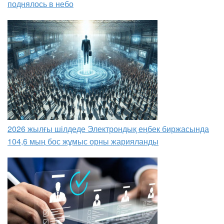
поднялось в небо
2026 жылғы шілдеде Электрондық еңбек биржасында
104,6 мың бос жұмыс орны жарияланды