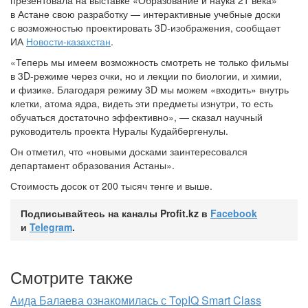
презентовала на выставке «Образование и наука 21 века»
в Астане свою разработку — интерактивные учебные доски
с возможностью проектировать
3D-изображения,
сообщает
ИА
Новости-казахстан
.
«Теперь мы имеем возможность смотреть не только фильмы
в
3D-режиме
через очки, но и лекции по биологии, и химии,
и физике. Благодаря режиму 3D мы можем «входить» внутрь
клетки, атома ядра, видеть эти предметы изнутри, то есть
обучаться достаточно эффективно», — сказал научный
руководитель проекта Нуралы Кудайбергенулы.
Он отметил, что «новыми досками заинтересовался
департамент образования Астаны».
Стоимость досок от 200 тысяч тенге и выше.
Подписывайтесь на каналы Profit.kz в
Facebook
и
Telegram
.
Смотрите также
Аида Балаева ознакомилась с TopIQ Smart Class