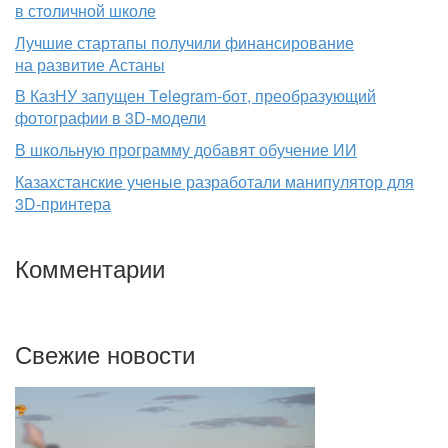
в столичной школе
Лучшие стартапы получили финансирование
на развитие Астаны
В КазНУ запущен Тelegram-бот, преобразующий
фотографии в 3D-модели
В школьную программу добавят обучение ИИ
Казахстанские ученые разработали манипулятор для
3D-принтера
Комментарии
Свежие новости