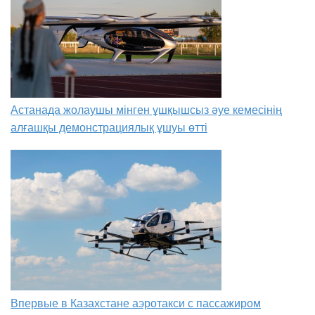
Астанада жолаушы мінген ұшқышсыз әуе кемесінің
алғашқы демонстрациялық ұшуы өтті
Впервые в Казахстане аэротакси с пассажиром