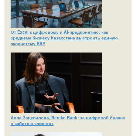
От Excel к цифровому и AI‑предприятию: как
среднему бизнесу Казахстана выстроить единую
экосистему SAP
Алла Зацепилова, Bereke Bank: за цифровой баланс
в заботе о клиентах