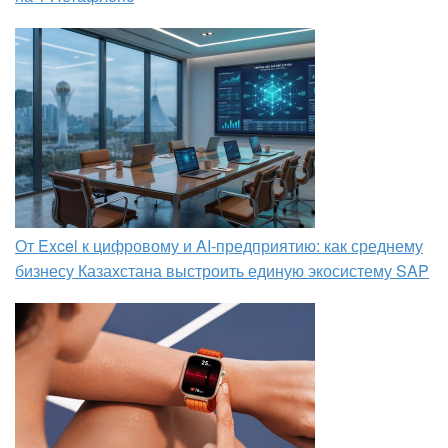
От Excel к цифровому и AI‑предприятию: как среднему
бизнесу Казахстана выстроить единую экосистему SAP