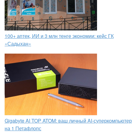
100+ аптек, ИИ и 3 млн тенге экономии: кейс ГК
«Садыхан»
Gigabyte AI TOP ATOM: ваш личный AI-суперкомпьютер
на 1 Петафлопс