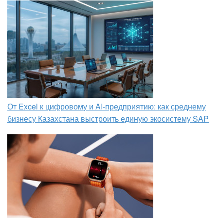
От Excel к цифровому и AI‑предприятию: как среднему
бизнесу Казахстана выстроить единую экосистему SAP