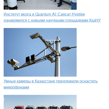
Институт мозга и Quantum AI: Саясат Нурбек
ознакомился с новыми научными площадками КазНУ
Умные камеры в Казахстане предложили оснастить
микрофонами