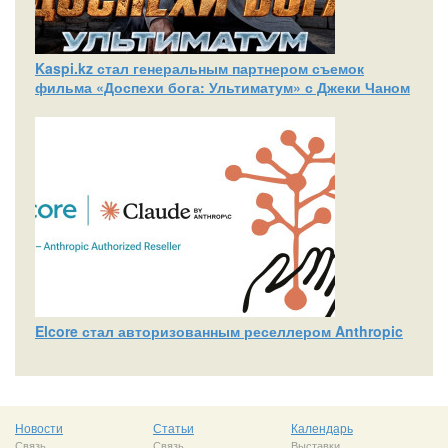
Kaspi.kz стал генеральным партнером съемок
фильма «Доспехи бога: Ультиматум» с Джеки Чаном
Elcore стал авторизованным реселлером Anthropic
Новости
Статьи
Календарь
Связь
Связь
Выставки