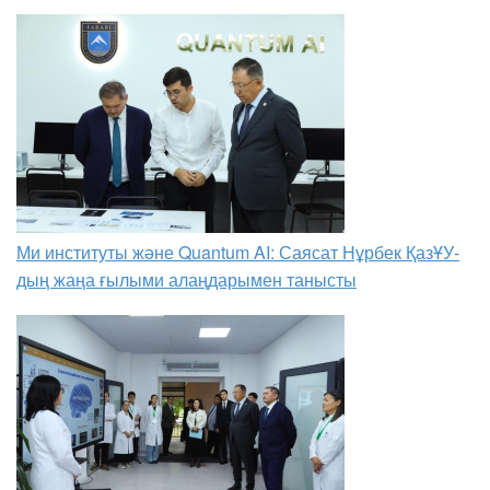
Ми институты және Quantum AI: Саясат Нұрбек ҚазҰУ-
дың жаңа ғылыми алаңдарымен танысты