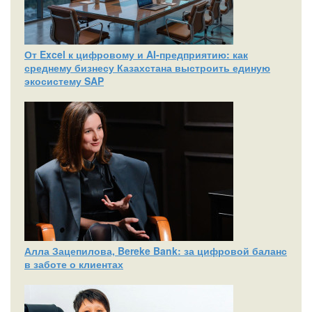
От Excel к цифровому и AI‑предприятию: как
среднему бизнесу Казахстана выстроить единую
экосистему SAP
Алла Зацепилова, Bereke Bank: за цифровой баланс
в заботе о клиентах