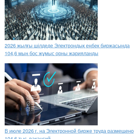
2026 жылғы шілдеде Электрондық еңбек биржасында
104,6 мың бос жұмыс орны жарияланды
В июле 2026 г. на Электронной бирже труда размещено
104,6 тыс. вакансий