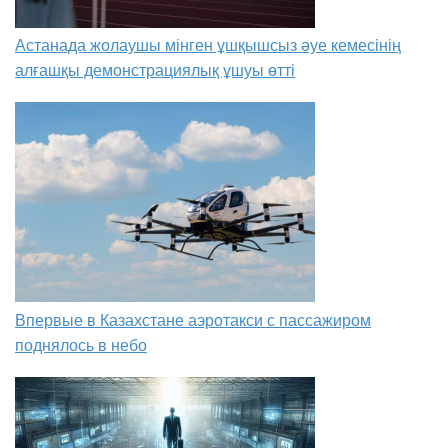
Астанада жолаушы мінген ұшқышсыз әуе кемесінің
алғашқы демонстрациялық ұшуы өтті
Впервые в Казахстане аэротакси с пассажиром
поднялось в небо