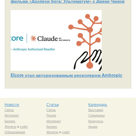
фильма «Доспехи бога: Ультиматум» с Джеки Чаном
Elcore стал авторизованным реселлером Anthropic
Новости
Статьи
Календарь
Связь
Связь
Выставки
Интернет
Рынок
Семинары
Бизнес
Интернет
Конкурсы
Железо
и
софт
Бизнес
Акции
Образование
Железо
и
софт