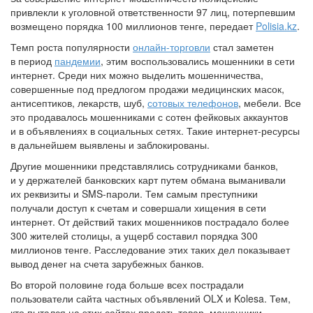
привлекли к уголовной ответственности 97 лиц, потерпевшим
возмещено порядка 100 миллионов тенге, передает
Polisia.kz
.
Темп роста популярности
онлайн-торговли
стал заметен
в период
пандемии
, этим воспользовались мошенники в сети
интернет. Среди них можно выделить мошенничества,
совершенные под предлогом продажи медицинских масок,
антисептиков, лекарств, шуб,
сотовых телефонов
, мебели. Все
это продавалось мошенниками с сотен фейковых аккаунтов
и в объявлениях в социальных сетях. Такие интернет-ресурсы
в дальнейшем выявлены и заблокированы.
Другие мошенники представлялись сотрудниками банков,
и у держателей банковских карт путем обмана выманивали
их реквизиты и SMS-пароли. Тем самым преступники
получали доступ к счетам и совершали хищения в сети
интернет. От действий таких мошенников пострадало более
300 жителей столицы, а ущерб составил порядка 300
миллионов тенге. Расследование этих таких дел показывает
вывод денег на счета зарубежных банков.
Во второй половине года больше всех пострадали
пользователи сайта частных объявлений OLX и Kolesa. Тем,
кто пытался на этих сайтах продать товар, мошенники