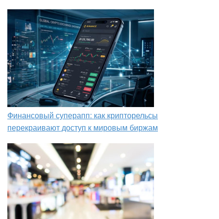
Финансовый суперапп: как крипторельсы
перекраивают доступ к мировым биржам