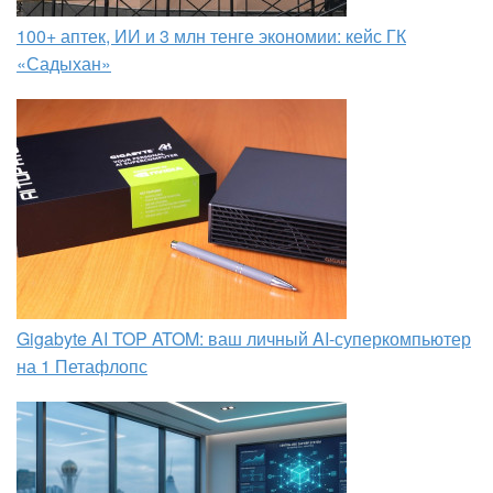
100+ аптек, ИИ и 3 млн тенге экономии: кейс ГК
«Садыхан»
Gigabyte AI TOP ATOM: ваш личный AI-суперкомпьютер
на 1 Петафлопс