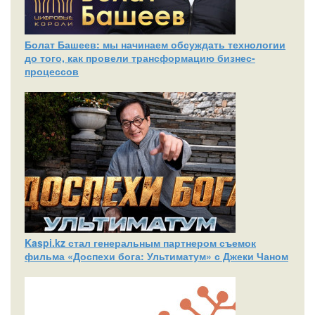
Болат Башеев: мы начинаем обсуждать технологии
до того, как провели трансформацию бизнес-
процессов
Kaspi.kz стал генеральным партнером съемок
фильма «Доспехи бога: Ультиматум» с Джеки Чаном