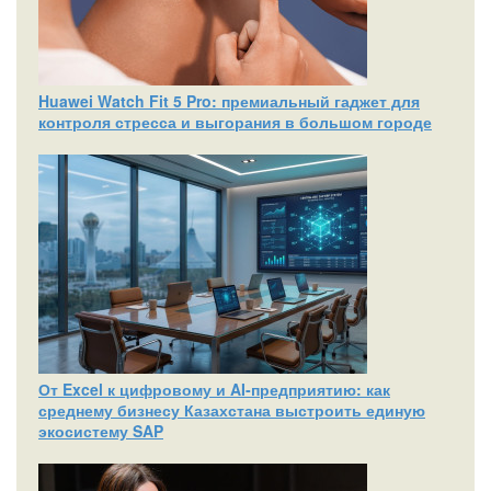
Huawei Watch Fit 5 Pro: премиальный гаджет для
контроля стресса и выгорания в большом городе
От Excel к цифровому и AI‑предприятию: как
среднему бизнесу Казахстана выстроить единую
экосистему SAP