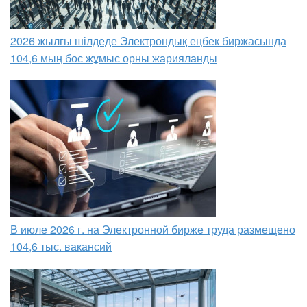
2026 жылғы шілдеде Электрондық еңбек биржасында
104,6 мың бос жұмыс орны жарияланды
В июле 2026 г. на Электронной бирже труда размещено
104,6 тыс. вакансий