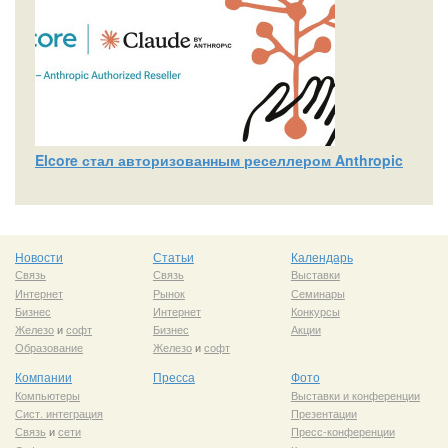
Elcore стал авторизованным реселлером Anthropic
Новости
Статьи
Календарь
Связь
Связь
Выставки
Интернет
Рынок
Семинары
Бизнес
Интернет
Конкурсы
Железо
и
софт
Бизнес
Акции
Образование
Железо
и
софт
Компании
Пресса
Фото
Компьютеры
Выставки и конференции
Сист. интеграция
Презентации
Связь
и
сети
Пресс-конференции