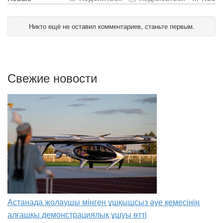
Никто ещё не оставил комментариев, станьте первым.
Свежие новости
Астанада жолаушы мінген ұшқышсыз әуе кемесінің
алғашқы демонстрациялық ұшуы өтті