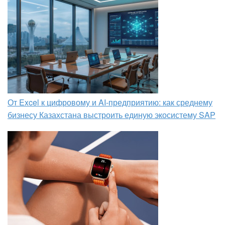
От Excel к цифровому и AI‑предприятию: как среднему
бизнесу Казахстана выстроить единую экосистему SAP