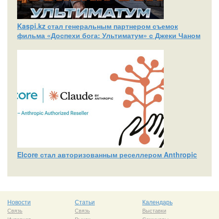
Kaspi.kz стал генеральным партнером съемок
фильма «Доспехи бога: Ультиматум» с Джеки Чаном
Elcore стал авторизованным реселлером Anthropic
Новости
Статьи
Календарь
Связь
Связь
Выставки