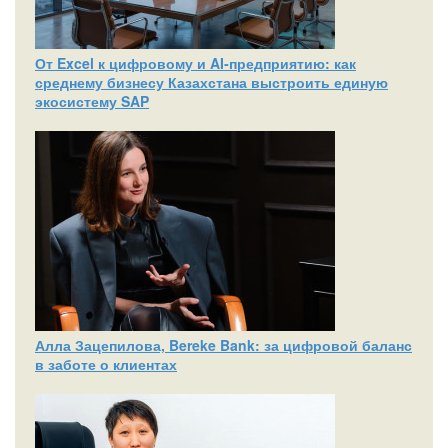
От Excel к цифровому и AI‑предприятию: как
среднему бизнесу Казахстана выстроить единую
экосистему SAP
Алла Зацепилова, Bereke Bank: за цифровой баланс
в заботе о клиентах