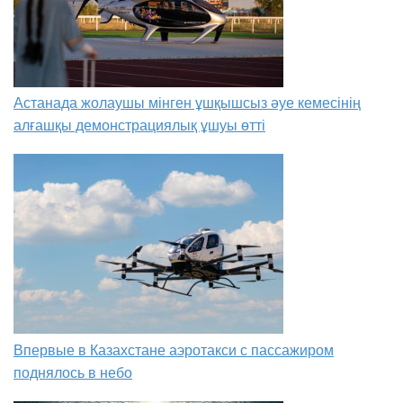
Астанада жолаушы мінген ұшқышсыз әуе кемесінің
алғашқы демонстрациялық ұшуы өтті
Впервые в Казахстане аэротакси с пассажиром
поднялось в небо