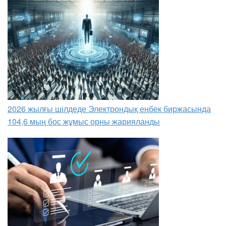
2026 жылғы шілдеде Электрондық еңбек биржасында
104,6 мың бос жұмыс орны жарияланды