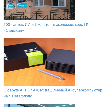
100+ аптек, ИИ и 3 млн тенге экономии: кейс ГК
«Садыхан»
Gigabyte AI TOP ATOM: ваш личный AI-суперкомпьютер
на 1 Петафлопс