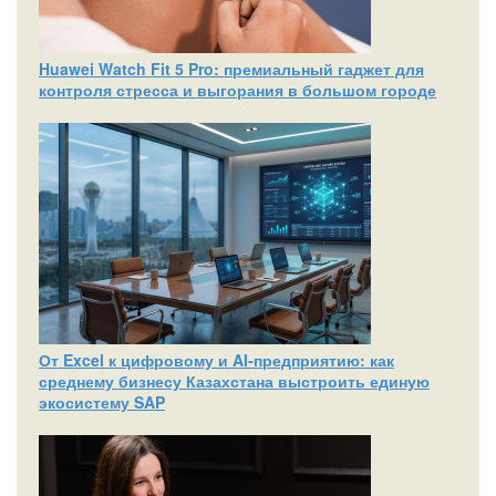
Huawei Watch Fit 5 Pro: премиальный гаджет для
контроля стресса и выгорания в большом городе
От Excel к цифровому и AI‑предприятию: как
среднему бизнесу Казахстана выстроить единую
экосистему SAP