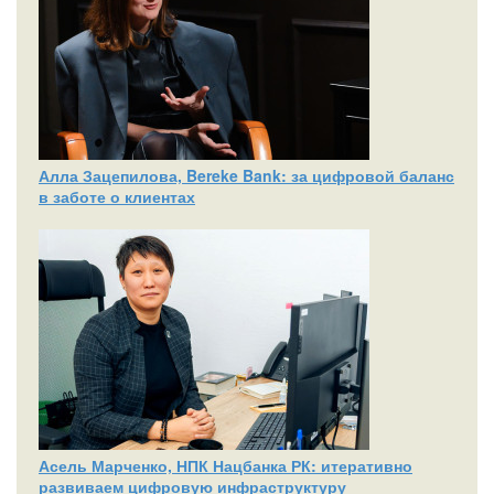
Алла Зацепилова, Bereke Bank: за цифровой баланс
в заботе о клиентах
Асель Марченко, НПК Нацбанка РК: итеративно
развиваем цифровую инфраструктуру