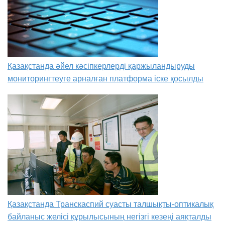
Қазақстанда әйел кәсіпкерлерді қаржыландыруды
мониторингтеуге арналған платформа іске қосылды
Қазақстанда Транскаспий суасты талшықты-оптикалық
байланыс желісі құрылысының негізгі кезеңі аяқталды