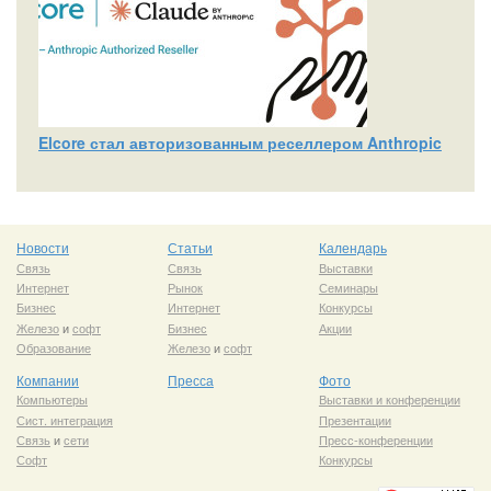
Elcore стал авторизованным реселлером Anthropic
Новости
Статьи
Календарь
Связь
Связь
Выставки
Интернет
Рынок
Семинары
Бизнес
Интернет
Конкурсы
Железо
и
софт
Бизнес
Акции
Образование
Железо
и
софт
Компании
Пресса
Фото
Компьютеры
Выставки и конференции
Сист. интеграция
Презентации
Связь
и
сети
Пресс-конференции
Софт
Конкурсы