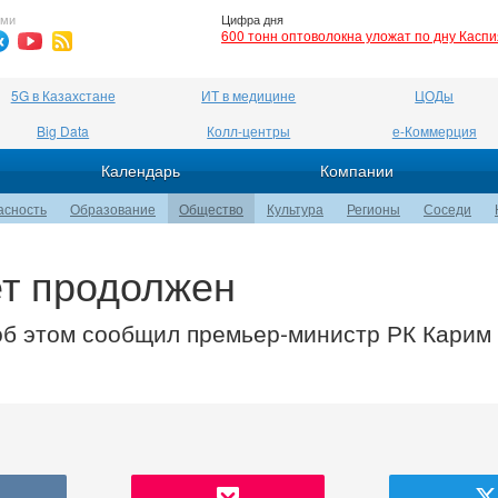
ями
Цифра дня
600 тонн оптоволокна уложат по дну Касп
5G в Казахстане
ИТ в медицине
ЦОДы
Big Data
Колл-центры
е-Коммерция
Календарь
Компании
асность
Образование
Общество
Культура
Регионы
Соседи
ет продолжен
 об этом сообщил премьер-министр РК Карим