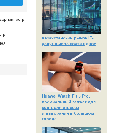
мьер-министр
стр.
Казахстанский рынок IT-
дня
услуг вырос почти вдвое
Huawei Watch Fit 5 Pro:
премиальный гаджет для
контроля стресса
и выгорания в большом
городе