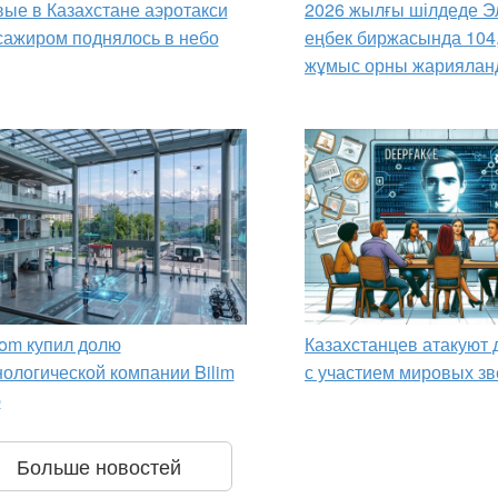
ые в Казахстане аэротакси
2026 жылғы шілдеде Э
сажиром поднялось в небо
еңбек биржасында 104
жұмыс орны жариялан
om купил долю
Казахстанцев атакуют
нологической компании Bilim
с участием мировых зв
p
Больше новостей