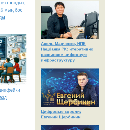
лектрондық
,6 мың бос
ды
Асель Марченко, НПК
Нацбанка РК: итеративно
развиваем цифровую
инфраструктуру
 дипфейки
езд
Цифровые короли:
Евгений Щербинин