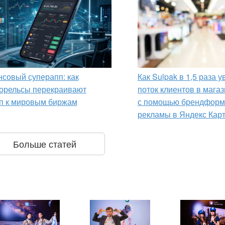
совый суперапп: как
Как Sulpak в 1,5 раза 
орельсы перекраивают
поток клиентов в мага
п к мировым биржам
с помощью брендформ
рекламы в Яндекс Кар
Больше статей