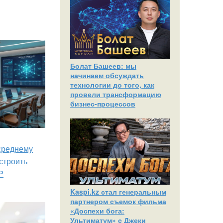
Болат Башеев: мы
начинаем обсуждать
технологии до того, как
провели трансформацию
бизнес-процессов
 среднему
строить
P
Kaspi.kz стал генеральным
партнером съемок фильма
«Доспехи бога:
Ультиматум» с Джеки