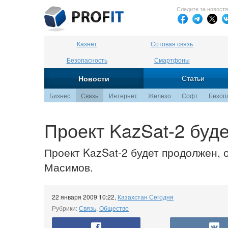
Следите за новост
Казнет
Сотовая связь
Безопасность
Смартфоны
Статьи
Новости
Бизнес
Связь
Интернет
Железо
Софт
Безоп
Проект KazSat-2 буд
Проект KazSat-2 будет продолжен,
Масимов.
22 января 2009 10:22
,
Казахстан Сегодня
Рубрики:
Связь
,
Общество