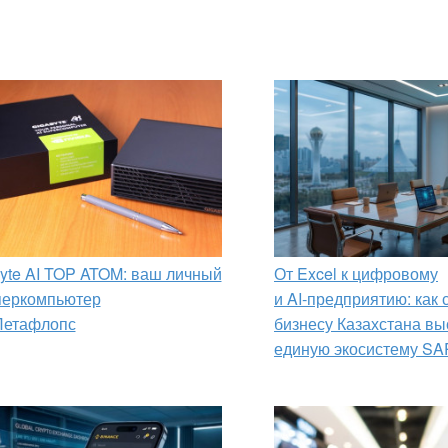
yte AI TOP ATOM: ваш личный
От Excel к цифровому
перкомпьютер
и AI‑предприятию: как
Петафлопс
бизнесу Казахстана вы
единую экосистему SA