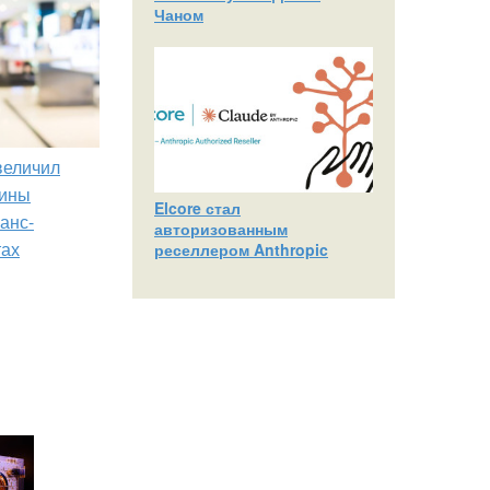
Чаном
увеличил
зины
Elcore стал
анс-
авторизованным
тах
реселлером Anthropic