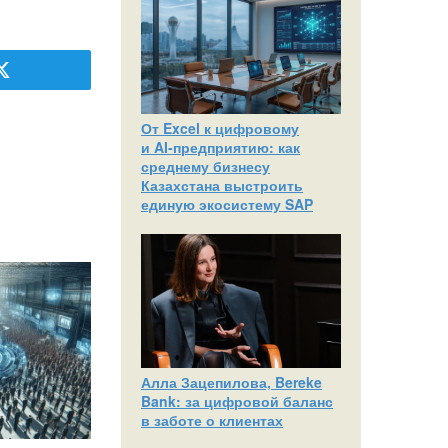
От Excel к цифровому
и AI‑предприятию: как
среднему бизнесу
Казахстана выстроить
единую экосистему SAP
Алла Зацепилова, Bereke
Bank: за цифровой баланс
в заботе о клиентах