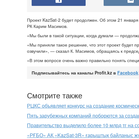
Проект KazSat-2 будет продолжен. Об этом 21 январ
РК Карим Масимов.
«Мы были в такой ситуации, когда думали — продолж
«Мы приняли такое решение, что этот проект будет пр
озвучили», — сказал К. Масимов, обращаясь к предс
«В этом вопросе очень важно правильно понять спе
Подписывайтесь на каналы Profit.kz в
Facebook
Смотрите также
РЦКС объявляет конкурс на создание космичес
Пять зарубежных компаний поборются за созда
Правительство выделило более 10 млрд тг на с
«РҒБО» АҚ «KazSat-3R» ғарыштық байланыс жү