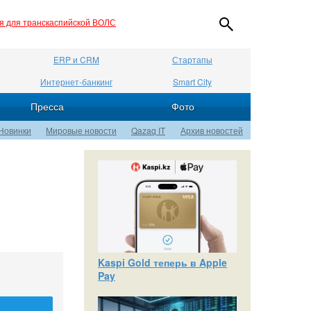
ия для транскаспийской ВОЛС
ERP и CRM
Стартапы
Интернет-банкинг
Smart City
Пресса
Фото
Новинки
Мировые новости
Qazaq IT
Архив новостей
Kaspi Gold теперь в Apple
Pay