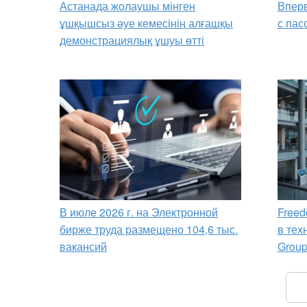
Астанада жолаушы мінген
Вперв
ұшқышсыз әуе кемесінің алғашқы
с пас
демонстрациялық ұшуы өтті
В июле 2026 г. на Электронной
Freed
бирже труда размещено 104,6 тыс.
в тех
вакансий
Grou