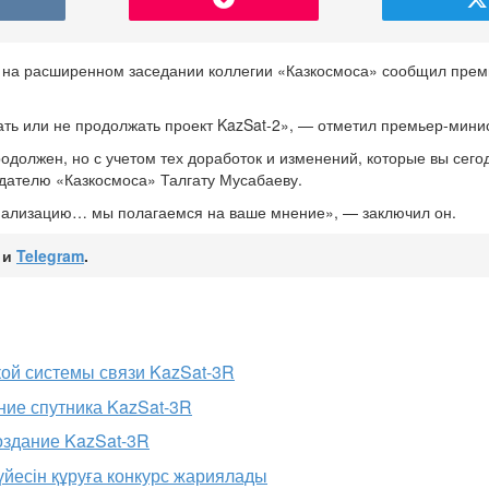
я на расширенном заседании коллегии «Казкосмоса» сообщил пре
ать или не продолжать проект KazSat-2», — отметил премьер-мини
одолжен, но с учетом тех доработок и изменений, которые вы сего
едателю «Казкосмоса» Талгату Мусабаеву.
циализацию… мы полагаемся на ваше мнение», — заключил он.
и
Telegram
.
кой системы связи KazSat-3R
ние спутника KazSat-3R
оздание KazSat-3R
йесін құруға конкурс жариялады