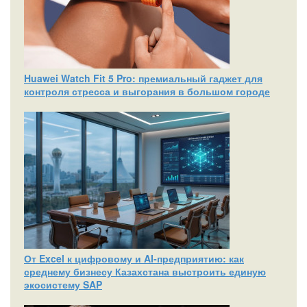
Huawei Watch Fit 5 Pro: премиальный гаджет для
контроля стресса и выгорания в большом городе
От Excel к цифровому и AI‑предприятию: как
среднему бизнесу Казахстана выстроить единую
экосистему SAP