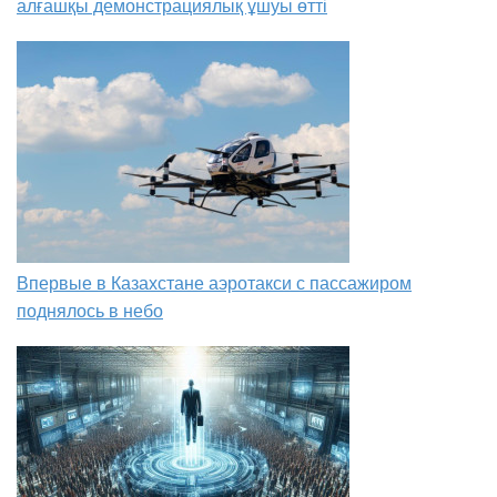
алғашқы демонстрациялық ұшуы өтті
Впервые в Казахстане аэротакси с пассажиром
поднялось в небо