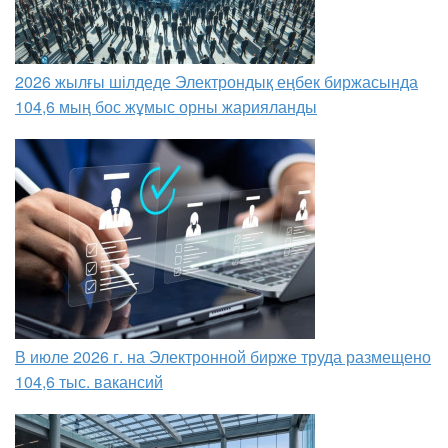
2026 жылғы шілдеде Электрондық еңбек биржасында
104,6 мың бос жұмыс орны жарияланды
В июле 2026 г. на Электронной бирже труда размещено
104,6 тыс. вакансий