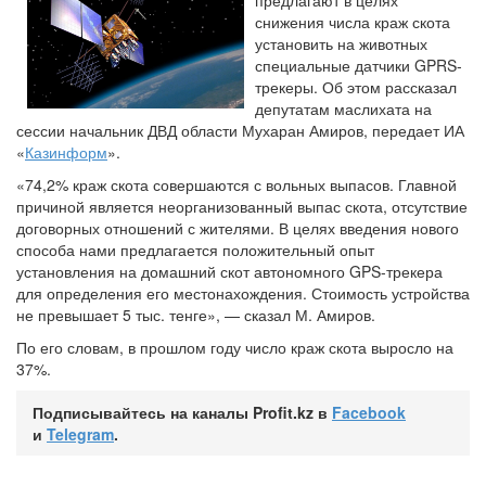
предлагают в целях
снижения числа краж скота
установить на животных
специальные датчики GPRS-
трекеры. Об этом рассказал
депутатам маслихата на
сессии начальник ДВД области Мухаран Амиров, передает ИА
«
Казинформ
».
«74,2% краж скота совершаются с вольных выпасов. Главной
причиной является неорганизованный выпас скота, отсутствие
договорных отношений с жителями. В целях введения нового
способа нами предлагается положительный опыт
установления на домашний скот автономного GPS-трекера
для определения его местонахождения. Стоимость устройства
не превышает 5 тыс. тенге», — сказал М. Амиров.
По его словам, в прошлом году число краж скота выросло на
37%.
Подписывайтесь на каналы Profit.kz в
Facebook
и
Telegram
.