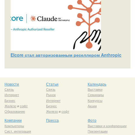
Elcore стал авторизованным реселлером Anthropic
Новости
Статьи
Календарь
Связь
Связь
Выставки
Интернет
Рынок
Семинары
Бизнес
Интернет
Конкурсы
Железо
и
софт
Бизнес
Акции
Образование
Железо
и
софт
Компании
Пресса
Фото
Компьютеры
Выставки и конференции
Сист. интеграция
Презентации