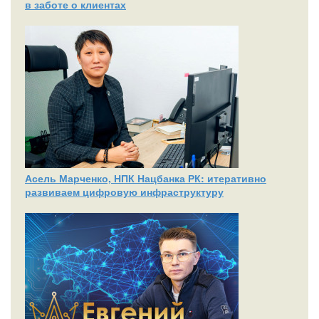
в заботе о клиентах
Асель Марченко, НПК Нацбанка РК: итеративно
развиваем цифровую инфраструктуру