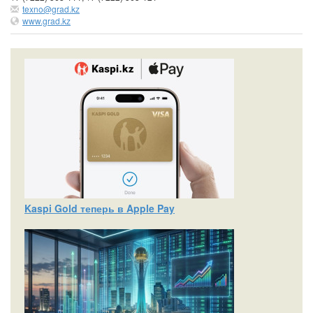
texno@grad.kz
www.grad.kz
Kaspi Gold теперь в Apple Pay