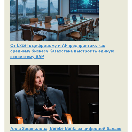
От Excel к цифровому и AI‑предприятию: как
среднему бизнесу Казахстана выстроить единую
экосистему SAP
Алла Зацепилова, Bereke Bank: за цифровой баланс