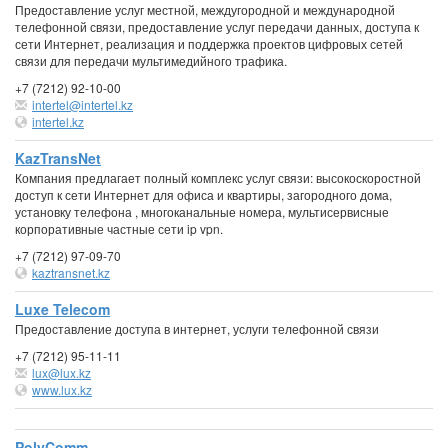
Предоставление услуг местной, междугородной и международной
телефонной связи, предоставление услуг передачи данных, доступа к
сети Интернет, реализация и поддержка проектов цифровых сетей
связи для передачи мультимедийного трафика.
+7 (7212) 92-10-00
intertel@intertel.kz
intertel.kz
KazTransNet
Компания предлагает полный комплекс услуг связи: высокоскоростной
доступ к сети Интернет для офиса и квартиры, загородного дома,
установку телефона , многоканальные номера, мультисервисные
корпоративные частные сети ip vpn.
+7 (7212) 97-09-70
kaztransnet.kz
Luxe Telecom
Предоставление доступа в интернет, услуги телефонной связи
+7 (7212) 95-11-11
lux@lux.kz
www.lux.kz
PolyComm