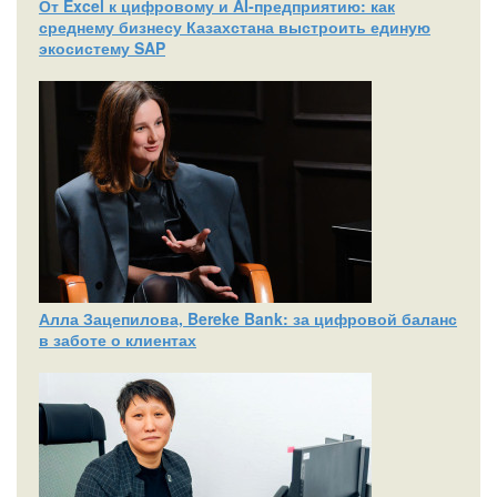
От Excel к цифровому и AI‑предприятию: как
среднему бизнесу Казахстана выстроить единую
экосистему SAP
Алла Зацепилова, Bereke Bank: за цифровой баланс
в заботе о клиентах