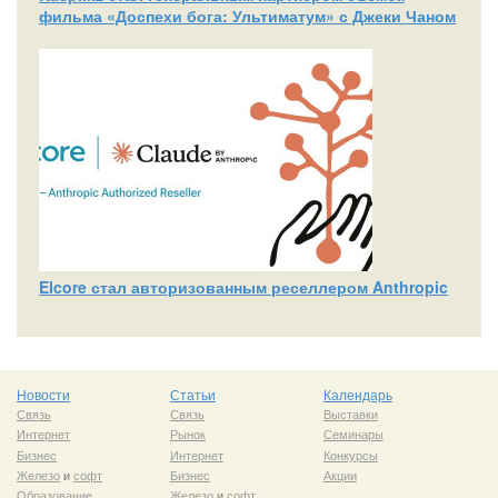
фильма «Доспехи бога: Ультиматум» с Джеки Чаном
Elcore стал авторизованным реселлером Anthropic
Новости
Статьи
Календарь
Связь
Связь
Выставки
Интернет
Рынок
Семинары
Бизнес
Интернет
Конкурсы
Железо
и
софт
Бизнес
Акции
Образование
Железо
и
софт