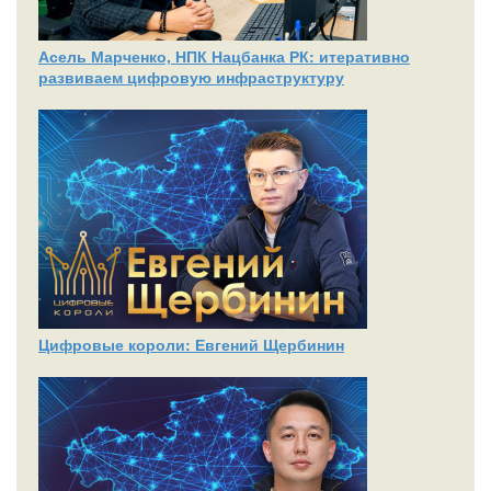
Асель Марченко, НПК Нацбанка РК: итеративно
развиваем цифровую инфраструктуру
Цифровые короли: Евгений Щербинин