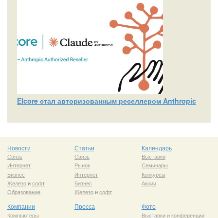
Elcore стал авторизованным реселлером Anthropic
Новости
Статьи
Календарь
Связь
Связь
Выставки
Интернет
Рынок
Семинары
Бизнес
Интернет
Конкурсы
Железо
и
софт
Бизнес
Акции
Образование
Железо
и
софт
Компании
Пресса
Фото
Компьютеры
Выставки и конференции