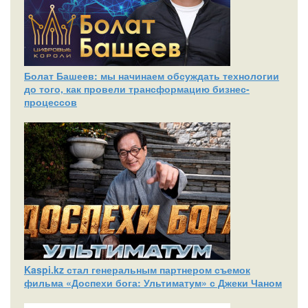
Болат Башеев: мы начинаем обсуждать технологии
до того, как провели трансформацию бизнес-
процессов
Kaspi.kz стал генеральным партнером съемок
фильма «Доспехи бога: Ультиматум» с Джеки Чаном