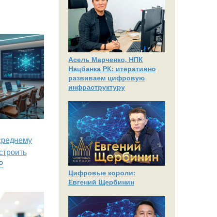
Асель Марченко, НПК
Нацбанка РК: итеративно
развиваем цифровую
инфраструктуру
 среднему
строить
P
Цифровые короли:
Евгений Щербинин