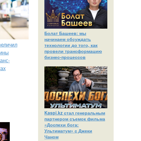
Болат Башеев: мы
начинаем обсуждать
увеличил
технологии до того, как
провели трансформацию
зины
бизнес-процессов
анс-
тах
Kaspi.kz стал генеральным
партнером съемок фильма
«Доспехи бога:
Ультиматум» с Джеки
Чаном