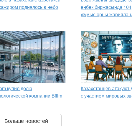
сажиром поднялось в небо
еңбек биржасында 104
жұмыс орны жариялан
om купил долю
Казахстанцев атакуют
нологической компании Bilim
с участием мировых зв
p
Больше новостей