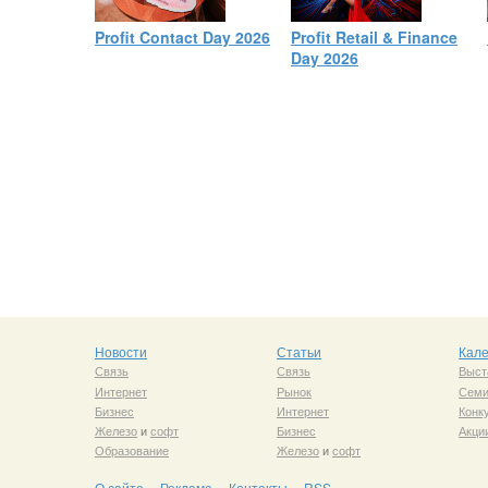
Profit Contact Day 2026
Profit Retail & Finance
Day 2026
Новости
Статьи
Кал
Связь
Связь
Выст
Интернет
Рынок
Сем
Бизнес
Интернет
Конк
Железо
и
софт
Бизнес
Акци
Образование
Железо
и
софт
О сайте
Реклама
Контакты
RSS