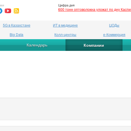
ями
Цифра дня
600 тонн оптоволокна уложат по дну Касп
5G в Казахстане
ИТ в медицине
ЦОДы
Big Data
Колл-центры
е-Коммерция
Календарь
Компании