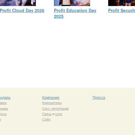
Profit Cloud Day 2026
Profit Education Day
Profit Securi
2025
ендарь
Компании
Пресса
авки
Компьютеры
инары
Сист. интеграция
урсы
Связь
и
сети
и
Софт