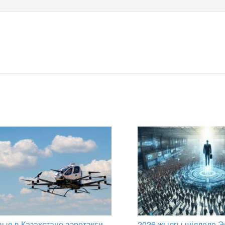
ые в Казахстане аэротакси
2026 жылғы шілдеде Э