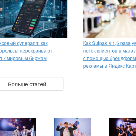
совый суперапп: как
Как Sulpak в 1,5 раза 
орельсы перекраивают
поток клиентов в мага
п к мировым биржам
с помощью брендформ
рекламы в Яндекс Кар
Больше статей