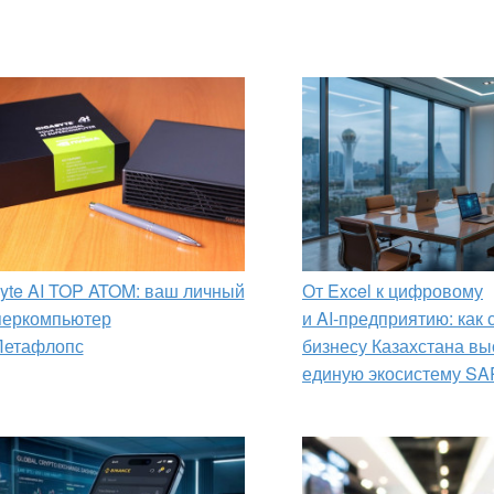
yte AI TOP ATOM: ваш личный
От Excel к цифровому
перкомпьютер
и AI‑предприятию: как
Петафлопс
бизнесу Казахстана вы
единую экосистему SA