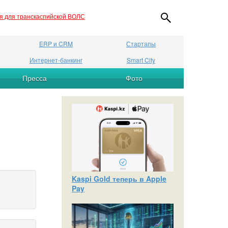
ия для транскаспийской ВОЛС
ERP и CRM
Стартапы
Интернет-банкинг
Smart City
Пресса
Фото
Kaspi Gold теперь в Apple
Pay