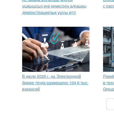
ұшқышсыз әуе кемесінің алғашқы
с пас
демонстрациялық ұшуы өтті
В июле 2026 г. на Электронной
Freed
бирже труда размещено 104,6 тыс.
в тех
вакансий
Grou