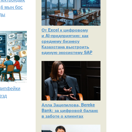
,6 мың бос
ды
От Excel к цифровому
и AI‑предприятию: как
среднему бизнесу
Казахстана выстроить
единую экосистему SAP
 дипфейки
езд
Алла Зацепилова, Bereke
Bank: за цифровой баланс
в заботе о клиентах