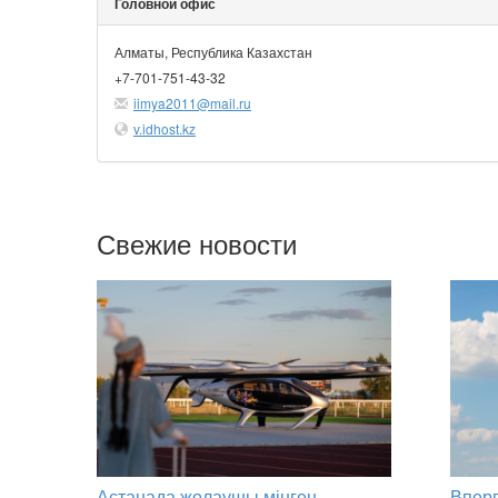
Головной офис
Алматы, Республика Казахстан
+7-701-751-43-32
iimya2011@mail.ru
v.idhost.kz
Свежие новости
Астанада жолаушы мінген
Вперв