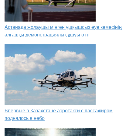
Астанада жолаушы мінген ұшқышсыз әуе кемесінің
алғашқы демонстрациялық ұшуы өтті
Впервые в Казахстане аэротакси с пассажиром
поднялось в небо