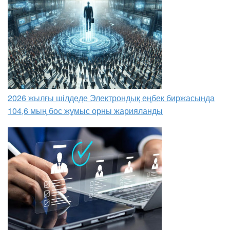
2026 жылғы шілдеде Электрондық еңбек биржасында
104,6 мың бос жұмыс орны жарияланды