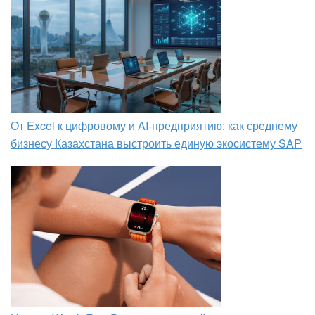
От Excel к цифровому и AI‑предприятию: как среднему
бизнесу Казахстана выстроить единую экосистему SAP