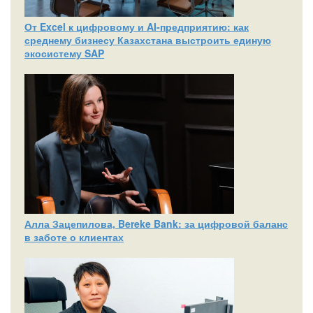
От Excel к цифровому и AI‑предприятию: как
среднему бизнесу Казахстана выстроить единую
экосистему SAP
Алла Зацепилова, Bereke Bank: за цифровой баланс
в заботе о клиентах