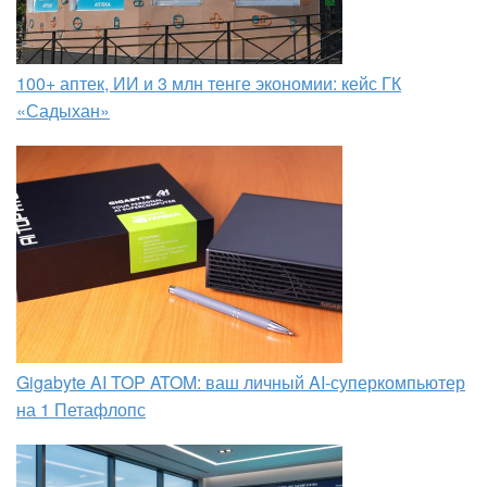
100+ аптек, ИИ и 3 млн тенге экономии: кейс ГК
«Садыхан»
Gigabyte AI TOP ATOM: ваш личный AI-суперкомпьютер
на 1 Петафлопс