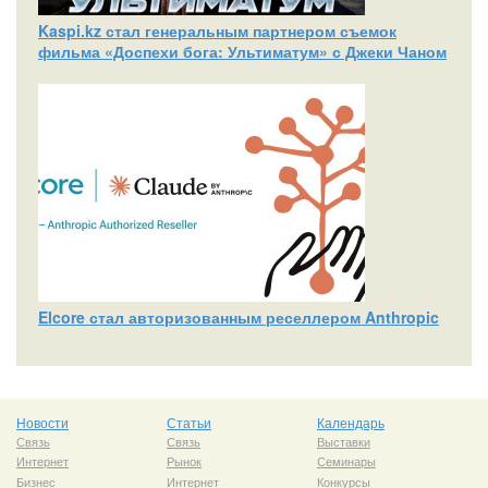
Kaspi.kz стал генеральным партнером съемок
фильма «Доспехи бога: Ультиматум» с Джеки Чаном
Elcore стал авторизованным реселлером Anthropic
Новости
Статьи
Календарь
Связь
Связь
Выставки
Интернет
Рынок
Семинары
Бизнес
Интернет
Конкурсы