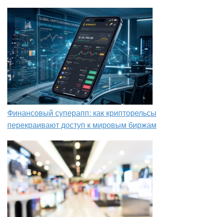
Финансовый суперапп: как крипторельсы
перекраивают доступ к мировым биржам