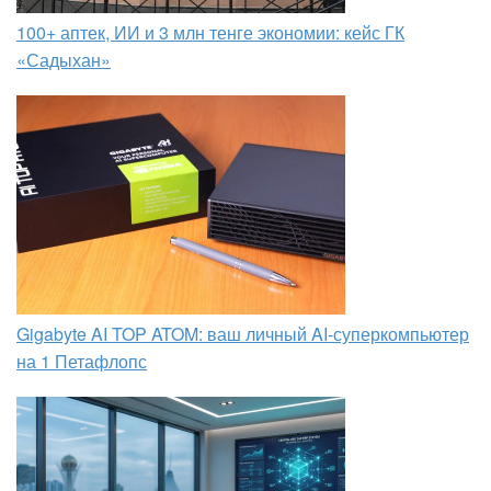
100+ аптек, ИИ и 3 млн тенге экономии: кейс ГК
«Садыхан»
Gigabyte AI TOP ATOM: ваш личный AI-суперкомпьютер
на 1 Петафлопс