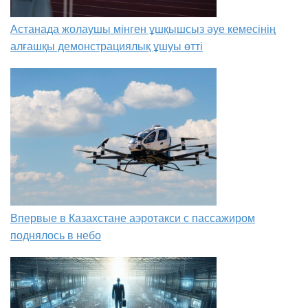
Астанада жолаушы мінген ұшқышсыз әуе кемесінің
алғашқы демонстрациялық ұшуы өтті
Впервые в Казахстане аэротакси с пассажиром
поднялось в небо