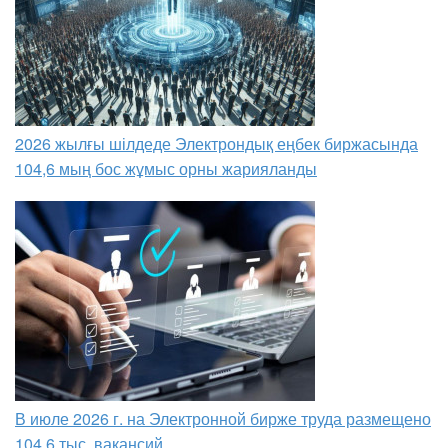
2026 жылғы шілдеде Электрондық еңбек биржасында
104,6 мың бос жұмыс орны жарияланды
В июле 2026 г. на Электронной бирже труда размещено
104,6 тыс. вакансий