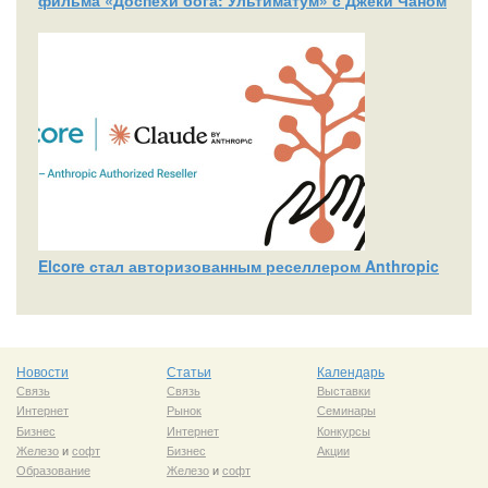
фильма «Доспехи бога: Ультиматум» с Джеки Чаном
Elcore стал авторизованным реселлером Anthropic
Новости
Статьи
Календарь
Связь
Связь
Выставки
Интернет
Рынок
Семинары
Бизнес
Интернет
Конкурсы
Железо
и
софт
Бизнес
Акции
Образование
Железо
и
софт