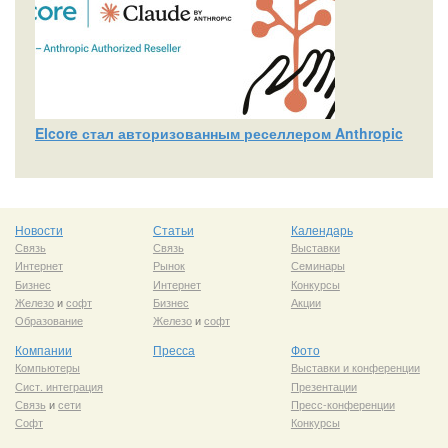
Elcore стал авторизованным реселлером Anthropic
Новости
Статьи
Календарь
Связь
Связь
Выставки
Интернет
Рынок
Семинары
Бизнес
Интернет
Конкурсы
Железо
и
софт
Бизнес
Акции
Образование
Железо
и
софт
Компании
Пресса
Фото
Компьютеры
Выставки и конференции
Сист. интеграция
Презентации
Связь
и
сети
Пресс-конференции
Софт
Конкурсы