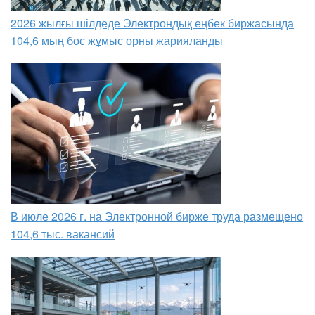
2026 жылғы шілдеде Электрондық еңбек биржасында
104,6 мың бос жұмыс орны жарияланды
В июле 2026 г. на Электронной бирже труда размещено
104,6 тыс. вакансий