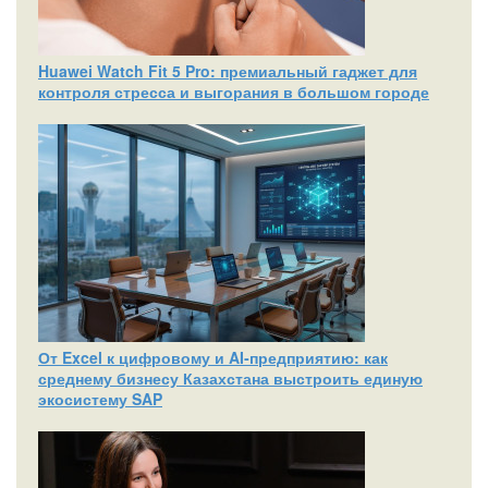
Huawei Watch Fit 5 Pro: премиальный гаджет для
контроля стресса и выгорания в большом городе
От Excel к цифровому и AI‑предприятию: как
среднему бизнесу Казахстана выстроить единую
экосистему SAP