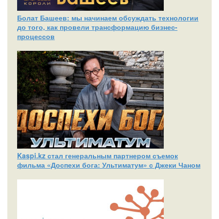
Болат Башеев: мы начинаем обсуждать технологии
до того, как провели трансформацию бизнес-
процессов
Kaspi.kz стал генеральным партнером съемок
фильма «Доспехи бога: Ультиматум» с Джеки Чаном