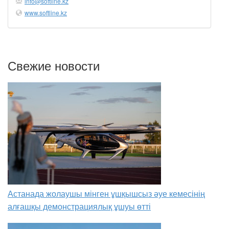
info@softline.kz
www.softline.kz
Свежие новости
Астанада жолаушы мінген ұшқышсыз әуе кемесінің
алғашқы демонстрациялық ұшуы өтті