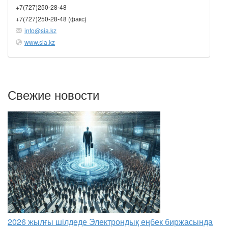
+7(727)250-28-48
+7(727)250-28-48 (факс)
info@sia.kz
www.sia.kz
Свежие новости
2026 жылғы шілдеде Электрондық еңбек биржасында