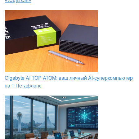
«Садыхан»
Gigabyte AI TOP ATOM: ваш личный AI-суперкомпьютер
на 1 Петафлопс