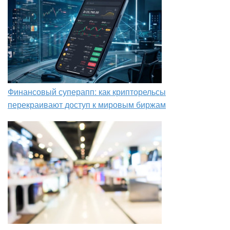
Финансовый суперапп: как крипторельсы
перекраивают доступ к мировым биржам