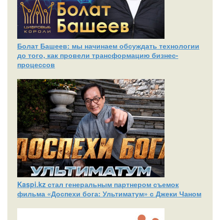
Болат Башеев: мы начинаем обсуждать технологии
до того, как провели трансформацию бизнес-
процессов
Kaspi.kz стал генеральным партнером съемок
фильма «Доспехи бога: Ультиматум» с Джеки Чаном