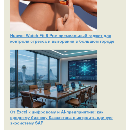
Huawei Watch Fit 5 Pro: премиальный гаджет для
контроля стресса и выгорания в большом городе
От Excel к цифровому и AI‑предприятию: как
среднему бизнесу Казахстана выстроить единую
экосистему SAP