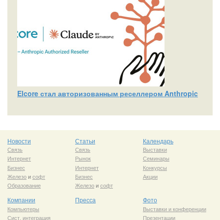
Elcore стал авторизованным реселлером Anthropic
Новости
Статьи
Календарь
Связь
Связь
Выставки
Интернет
Рынок
Семинары
Бизнес
Интернет
Конкурсы
Железо
и
софт
Бизнес
Акции
Образование
Железо
и
софт
Компании
Пресса
Фото
Компьютеры
Выставки и конференции
Сист. интеграция
Презентации