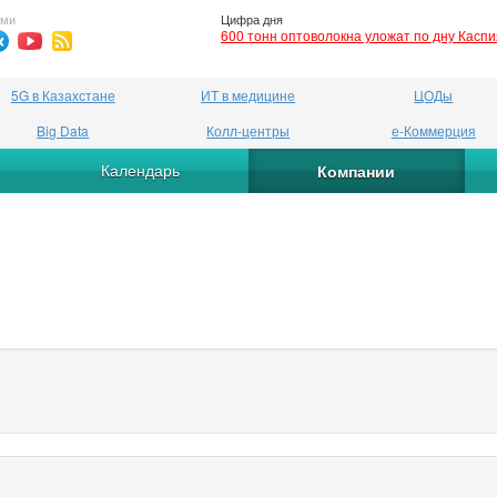
ями
Цифра дня
600 тонн оптоволокна уложат по дну Касп
5G в Казахстане
ИТ в медицине
ЦОДы
Big Data
Колл-центры
е-Коммерция
Календарь
Компании