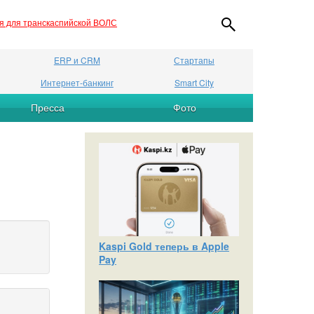
ия для транскаспийской ВОЛС
ERP и CRM
Стартапы
Интернет-банкинг
Smart City
Пресса
Фото
Kaspi Gold теперь в Apple
Pay