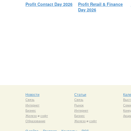
Profit Contact Day 2026
Profit Retail & Finance
Day 2026
Новости
Статьи
Кал
Связь
Связь
Выст
Интернет
Рынок
Сем
Бизнес
Интернет
Конк
Железо
и
софт
Бизнес
Акци
Образование
Железо
и
софт
О сайте
Реклама
Контакты
RSS