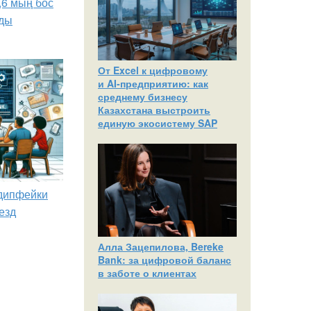
,6 мың бос
ды
От Excel к цифровому
и AI‑предприятию: как
среднему бизнесу
Казахстана выстроить
единую экосистему SAP
 дипфейки
езд
Алла Зацепилова, Bereke
Bank: за цифровой баланс
в заботе о клиентах