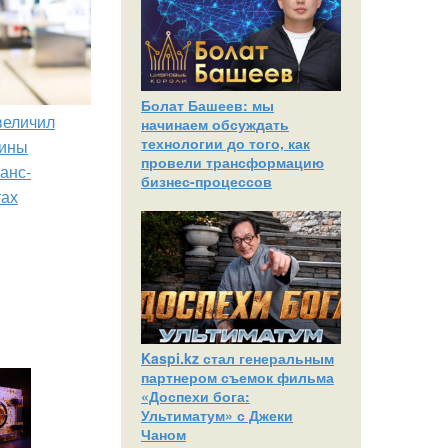
Болат Башеев: мы
увеличил
начинаем обсуждать
технологии до того, как
зины
провели трансформацию
анс-
бизнес-процессов
тах
Kaspi.kz стал генеральным
партнером съемок фильма
«Доспехи бога:
Ультиматум» с Джеки
Чаном