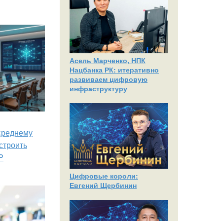
Асель Марченко, НПК
Нацбанка РК: итеративно
развиваем цифровую
инфраструктуру
 среднему
строить
P
Цифровые короли:
Евгений Щербинин