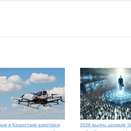
ые в Казахстане аэротакси
2026 жылғы шілдеде Э