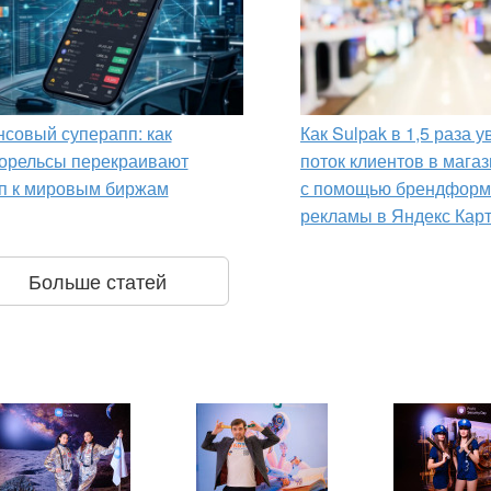
совый суперапп: как
Как Sulpak в 1,5 раза 
орельсы перекраивают
поток клиентов в мага
п к мировым биржам
с помощью брендформ
рекламы в Яндекс Кар
Больше статей