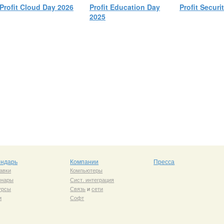
Profit Cloud Day 2026
Profit Education Day
Profit Securi
2025
ендарь
Компании
Пресса
авки
Компьютеры
инары
Сист. интеграция
урсы
Связь
и
сети
и
Софт