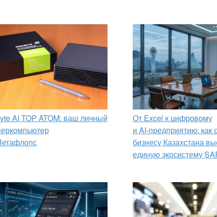
yte AI TOP ATOM: ваш личный
От Excel к цифровому
перкомпьютер
и AI‑предприятию: как
Петафлопс
бизнесу Казахстана вы
единую экосистему SA