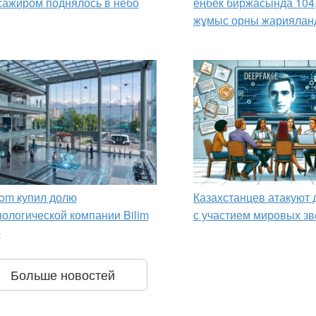
сажиром поднялось в небо
еңбек биржасында 104
жұмыс орны жариялан
om купил долю
Казахстанцев атакуют
нологической компании Bilim
с участием мировых зв
p
Больше новостей