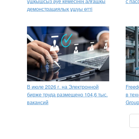
ұшқышсыз әуе кемесінің алғашқы
с пас
демонстрациялық ұшуы өтті
В июле 2026 г. на Электронной
Freed
бирже труда размещено 104,6 тыс.
в тех
вакансий
Grou