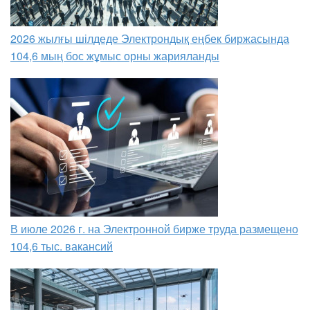
2026 жылғы шілдеде Электрондық еңбек биржасында
104,6 мың бос жұмыс орны жарияланды
В июле 2026 г. на Электронной бирже труда размещено
104,6 тыс. вакансий