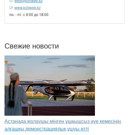
web@poliweb.kz
www.poliweb.kz
пн. - пт. с 9:00 до 18:00
Свежие новости
Астанада жолаушы мінген ұшқышсыз әуе кемесінің
алғашқы демонстрациялық ұшуы өтті