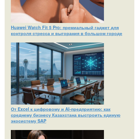
Huawei Watch Fit 5 Pro: премиальный гаджет для
контроля стресса и выгорания в большом городе
От Excel к цифровому и AI‑предприятию: как
среднему бизнесу Казахстана выстроить единую
экосистему SAP