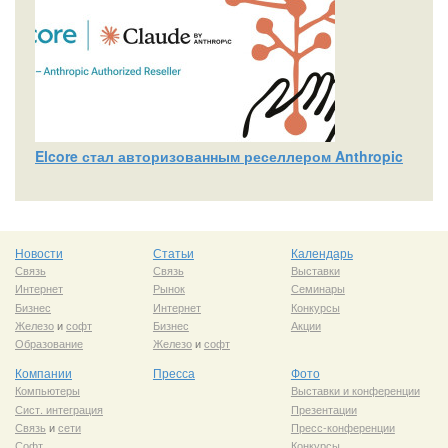
Elcore стал авторизованным реселлером Anthropic
Новости
Статьи
Календарь
Связь
Связь
Выставки
Интернет
Рынок
Семинары
Бизнес
Интернет
Конкурсы
Железо
и
софт
Бизнес
Акции
Образование
Железо
и
софт
Компании
Пресса
Фото
Компьютеры
Выставки и конференции
Сист. интеграция
Презентации
Связь
и
сети
Пресс-конференции
Софт
Конкурсы