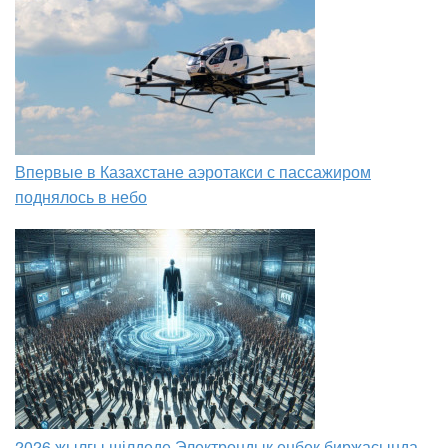
Впервые в Казахстане аэротакси с пассажиром
поднялось в небо
2026 жылғы шілдеде Электрондық еңбек биржасында