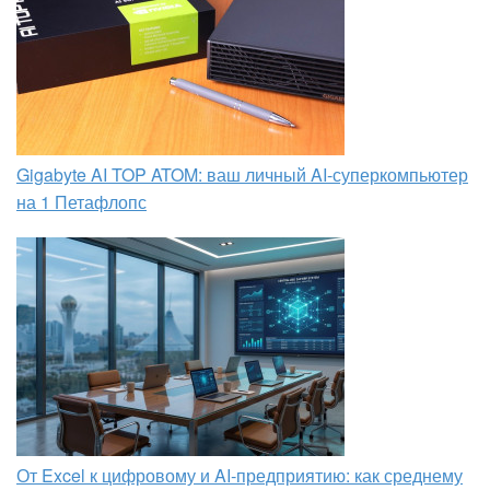
Gigabyte AI TOP ATOM: ваш личный AI-суперкомпьютер
на 1 Петафлопс
От Excel к цифровому и AI‑предприятию: как среднему