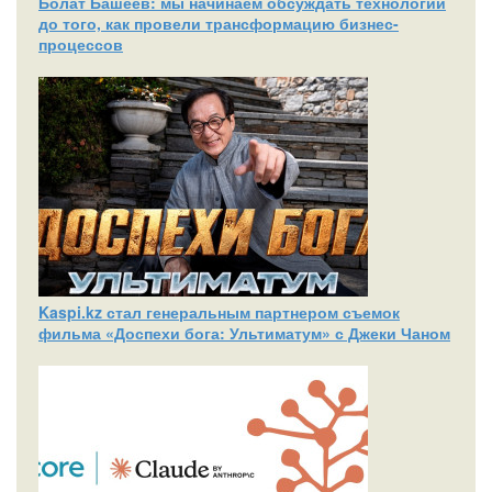
Болат Башеев: мы начинаем обсуждать технологии
до того, как провели трансформацию бизнес-
процессов
Kaspi.kz стал генеральным партнером съемок
фильма «Доспехи бога: Ультиматум» с Джеки Чаном