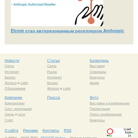
Elcore стал авторизованным реселлером Anthropic
Новости
Статьи
Календарь
Связь
Связь
Выставки
Интернет
Рынок
Семинары
Бизнес
Интернет
Конкурсы
Железо
и
софт
Бизнес
Акции
Образование
Железо
и
софт
Компании
Пресса
Фото
Компьютеры
Выставки и конференции
Сист. интеграция
Презентации
Связь
и
сети
Пресс-конференции
Софт
Конкурсы
О сайте
Реклама
Контакты
RSS
© 2004—2026 ТОО «
PROFIT Online
». Использование