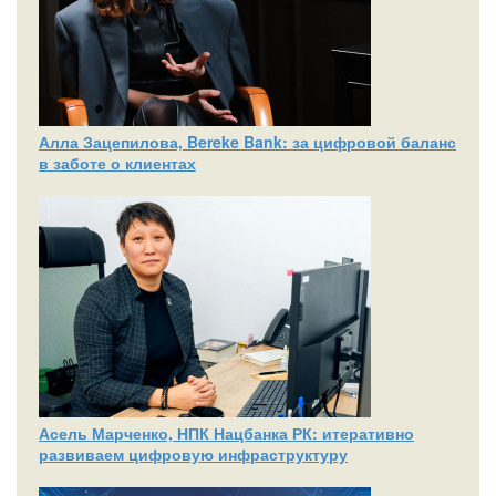
Алла Зацепилова, Bereke Bank: за цифровой баланс
в заботе о клиентах
Асель Марченко, НПК Нацбанка РК: итеративно
развиваем цифровую инфраструктуру