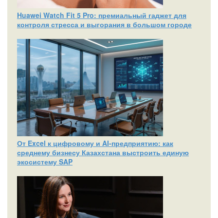
Huawei Watch Fit 5 Pro: премиальный гаджет для
контроля стресса и выгорания в большом городе
От Excel к цифровому и AI‑предприятию: как
среднему бизнесу Казахстана выстроить единую
экосистему SAP