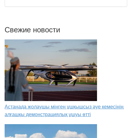
Свежие новости
Астанада жолаушы мінген ұшқышсыз әуе кемесінің
алғашқы демонстрациялық ұшуы өтті