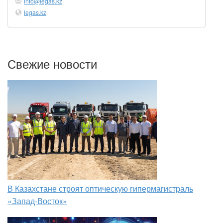
info@legas.kz
legas.kz
Свежие новости
В Казахстане строят оптическую гипермагистраль
«Запад-Восток»