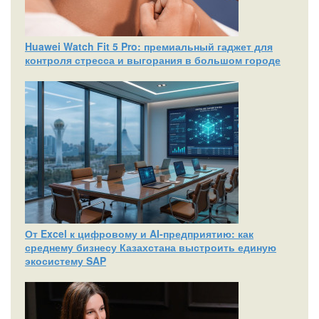
Huawei Watch Fit 5 Pro: премиальный гаджет для
контроля стресса и выгорания в большом городе
От Excel к цифровому и AI‑предприятию: как
среднему бизнесу Казахстана выстроить единую
экосистему SAP