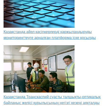
Қазақстанда әйел кәсіпкерлерді қаржыландыруды
мониторингтеуге арналған платформа іске қосылды
Қазақстанда Транскаспий суасты талшықты-оптикалық
байланыс желісі құрылысының негізгі кезеңі аяқталды