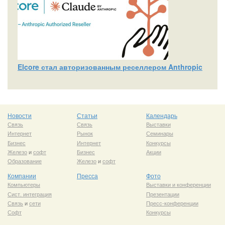
Elcore стал авторизованным реселлером Anthropic
Новости
Статьи
Календарь
Связь
Связь
Выставки
Интернет
Рынок
Семинары
Бизнес
Интернет
Конкурсы
Железо
и
софт
Бизнес
Акции
Образование
Железо
и
софт
Компании
Пресса
Фото
Компьютеры
Выставки и конференции
Сист. интеграция
Презентации
Связь
и
сети
Пресс-конференции
Софт
Конкурсы