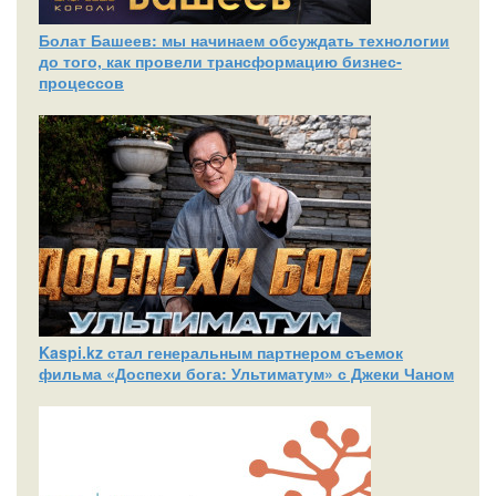
Болат Башеев: мы начинаем обсуждать технологии
до того, как провели трансформацию бизнес-
процессов
Kaspi.kz стал генеральным партнером съемок
фильма «Доспехи бога: Ультиматум» с Джеки Чаном