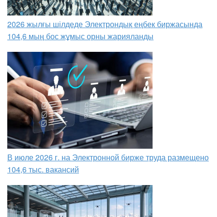
2026 жылғы шілдеде Электрондық еңбек биржасында
104,6 мың бос жұмыс орны жарияланды
В июле 2026 г. на Электронной бирже труда размещено
104,6 тыс. вакансий