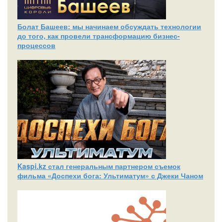
Болат Башеев: мы начинаем обсуждать технологии
до того, как провели трансформацию бизнес-
процессов
Kaspi.kz стал генеральным партнером съемок
фильма «Доспехи бога: Ультиматум» с Джеки Чаном