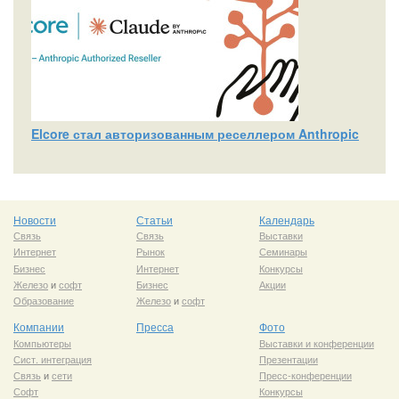
Elcore стал авторизованным реселлером Anthropic
Новости
Статьи
Календарь
Связь
Связь
Выставки
Интернет
Рынок
Семинары
Бизнес
Интернет
Конкурсы
Железо
и
софт
Бизнес
Акции
Образование
Железо
и
софт
Компании
Пресса
Фото
Компьютеры
Выставки и конференции
Сист. интеграция
Презентации
Связь
и
сети
Пресс-конференции
Софт
Конкурсы