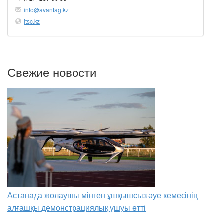
info@avantag.kz
itsc.kz
Свежие новости
Астанада жолаушы мінген ұшқышсыз әуе кемесінің
алғашқы демонстрациялық ұшуы өтті