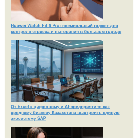
Huawei Watch Fit 5 Pro: премиальный гаджет для
контроля стресса и выгорания в большом городе
От Excel к цифровому и AI‑предприятию: как
среднему бизнесу Казахстана выстроить единую
экосистему SAP