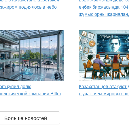
сажиром поднялось в небо
еңбек биржасында 104
жұмыс орны жариялан
om купил долю
Казахстанцев атакуют
нологической компании Bilim
с участием мировых зв
p
Больше новостей