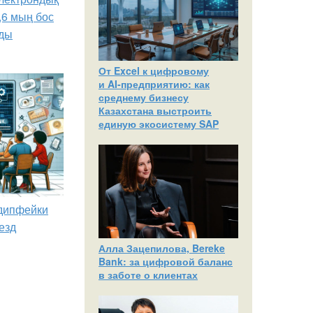
,6 мың бос
ды
От Excel к цифровому
и AI‑предприятию: как
среднему бизнесу
Казахстана выстроить
единую экосистему SAP
 дипфейки
езд
Алла Зацепилова, Bereke
Bank: за цифровой баланс
в заботе о клиентах