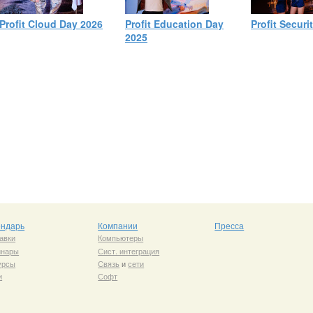
Profit Cloud Day 2026
Profit Education Day
Profit Securi
2025
ендарь
Компании
Пресса
авки
Компьютеры
инары
Сист. интеграция
урсы
Связь
и
сети
и
Софт