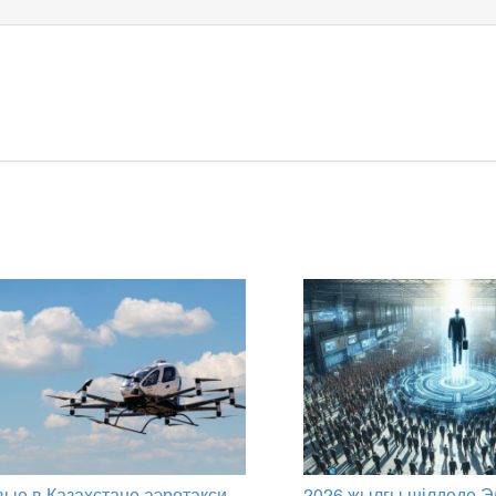
ые в Казахстане аэротакси
2026 жылғы шілдеде Э