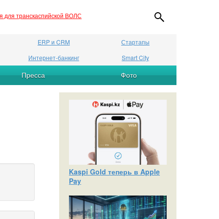
ия для транскаспийской ВОЛС
ERP и CRM
Стартапы
Интернет-банкинг
Smart City
Пресса
Фото
Kaspi Gold теперь в Apple
Pay