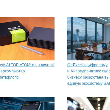
yte AI TOP ATOM: ваш личный
От Excel к цифровому
перкомпьютер
и AI‑предприятию: как
Петафлопс
бизнесу Казахстана вы
единую экосистему SA