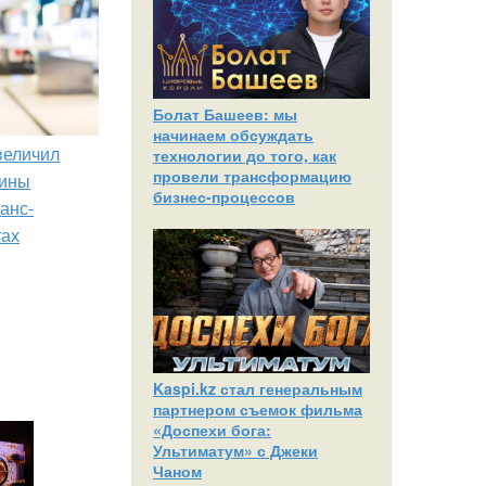
Болат Башеев: мы
начинаем обсуждать
увеличил
технологии до того, как
провели трансформацию
зины
бизнес-процессов
анс-
тах
Kaspi.kz стал генеральным
партнером съемок фильма
«Доспехи бога:
Ультиматум» с Джеки
Чаном