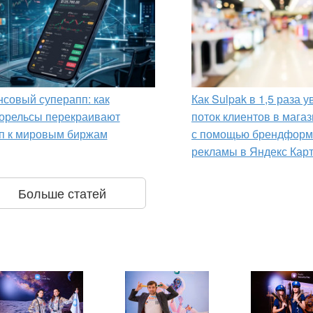
совый суперапп: как
Как Sulpak в 1,5 раза 
орельсы перекраивают
поток клиентов в мага
п к мировым биржам
с помощью брендформ
рекламы в Яндекс Кар
Больше статей