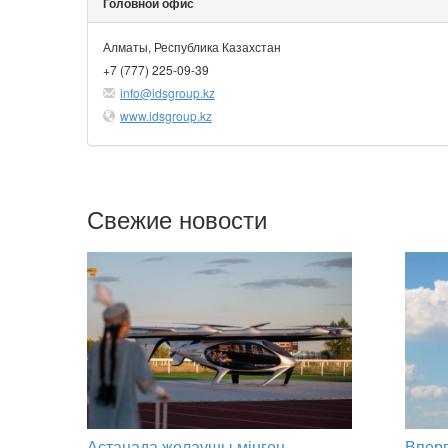
Головной офис
Алматы, Республика Казахстан
+7 (777) 225-09-39
info@idsgroup.kz
www.idsgroup.kz
Свежие новости
Астанада жолаушы мінген
Вперв