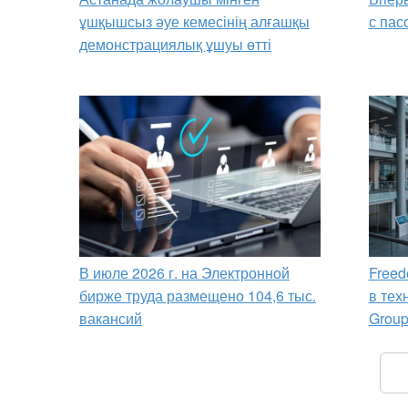
ұшқышсыз әуе кемесінің алғашқы
с пас
демонстрациялық ұшуы өтті
В июле 2026 г. на Электронной
Freed
бирже труда размещено 104,6 тыс.
в тех
вакансий
Grou