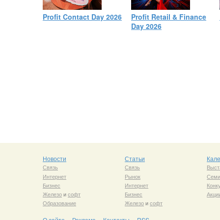
Profit Contact Day 2026
Profit Retail & Finance
Day 2026
Новости
Статьи
Кал
Связь
Связь
Выст
Интернет
Рынок
Сем
Бизнес
Интернет
Конк
Железо
и
софт
Бизнес
Акци
Образование
Железо
и
софт
О сайте
Реклама
Контакты
RSS