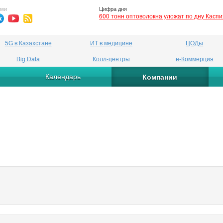
ями
Цифра дня
600 тонн оптоволокна уложат по дну Касп
5G в Казахстане
ИТ в медицине
ЦОДы
Big Data
Колл-центры
е-Коммерция
Календарь
Компании