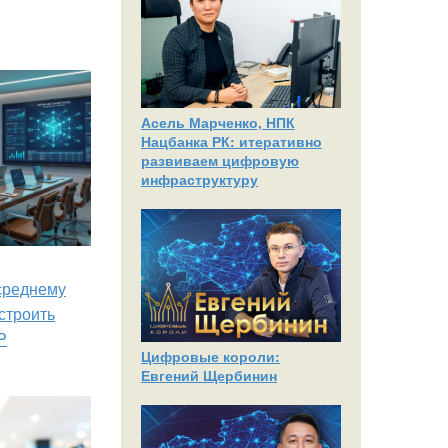
Асель Марченко, НПК
Нацбанка РК: итеративно
развиваем цифровую
инфраструктуру
 среднему
строить
P
Цифровые короли:
Евгений Щербинин