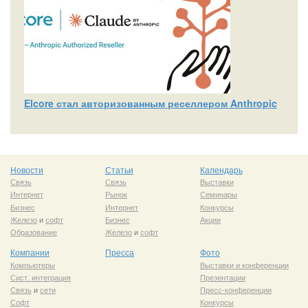
Elcore стал авторизованным реселлером Anthropic
Новости
Статьи
Календарь
Связь
Связь
Выставки
Интернет
Рынок
Семинары
Бизнес
Интернет
Конкурсы
Железо
и
софт
Бизнес
Акции
Образование
Железо
и
софт
Компании
Пресса
Фото
Компьютеры
Выставки и конференции
Сист. интеграция
Презентации
Связь
и
сети
Пресс-конференции
Софт
Конкурсы