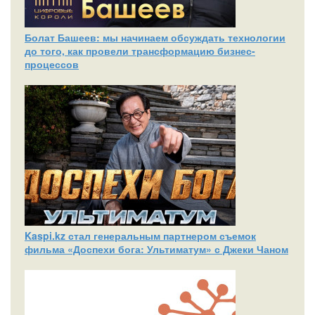
Болат Башеев: мы начинаем обсуждать технологии
до того, как провели трансформацию бизнес-
процессов
Kaspi.kz стал генеральным партнером съемок
фильма «Доспехи бога: Ультиматум» с Джеки Чаном