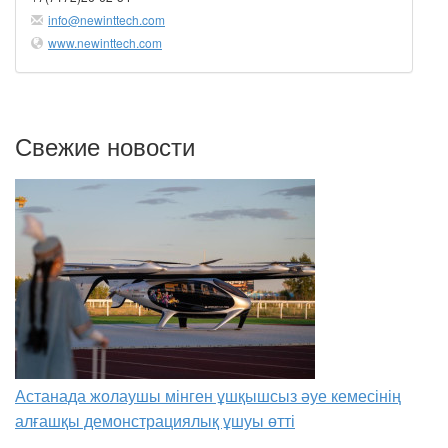
info@newinttech.com
www.newinttech.com
Свежие новости
Астанада жолаушы мінген ұшқышсыз әуе кемесінің
алғашқы демонстрациялық ұшуы өтті