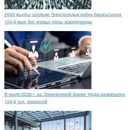
2026 жылғы шілдеде Электрондық еңбек биржасында
104,6 мың бос жұмыс орны жарияланды
В июле 2026 г. на Электронной бирже труда размещено
104,6 тыс. вакансий