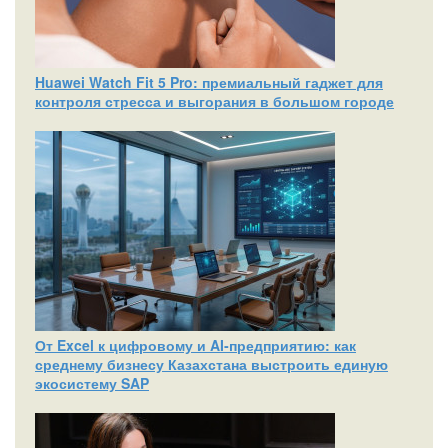
Huawei Watch Fit 5 Pro: премиальный гаджет для
контроля стресса и выгорания в большом городе
От Excel к цифровому и AI‑предприятию: как
среднему бизнесу Казахстана выстроить единую
экосистему SAP