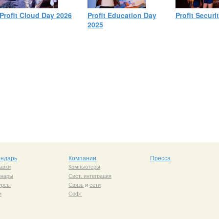
Profit Cloud Day 2026
Profit Education Day
Profit Securi
2025
ендарь
Компании
Пресса
авки
Компьютеры
инары
Сист. интеграция
урсы
Связь
и
сети
и
Софт