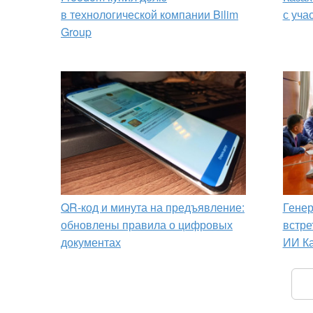
в технологической компании Bilim
с уча
Group
QR-код и минута на предъявление:
Генер
обновлены правила о цифровых
встре
документах
ИИ Ка