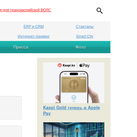
ия для транскаспийской ВОЛС
ERP и CRM
Стартапы
Интернет-банкинг
Smart City
Пресса
Фото
Kaspi Gold теперь в Apple
Pay