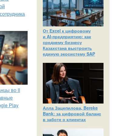
ой
сотрудника
От Excel к цифровому
и AI‑предприятию: как
среднему бизнесу
Казахстана выстроить
единую экосистему SAP
нцы во II
лавные
gle Play
Алла Зацепилова, Bereke
Bank: за цифровой баланс
в заботе о клиентах