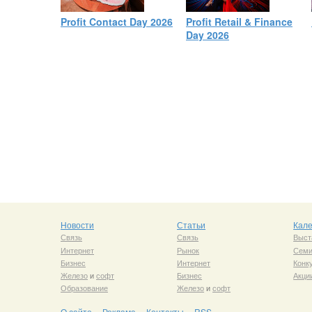
Profit Contact Day 2026
Profit Retail & Finance
Day 2026
Новости
Статьи
Кал
Связь
Связь
Выст
Интернет
Рынок
Сем
Бизнес
Интернет
Конк
Железо
и
софт
Бизнес
Акци
Образование
Железо
и
софт
О сайте
Реклама
Контакты
RSS