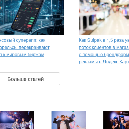
совый суперапп: как
Как Sulpak в 1,5 раза 
орельсы перекраивают
поток клиентов в мага
п к мировым биржам
с помощью брендформ
рекламы в Яндекс Кар
Больше статей