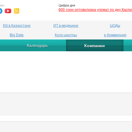
ями
Цифра дня
600 тонн оптоволокна уложат по дну Касп
5G в Казахстане
ИТ в медицине
ЦОДы
Big Data
Колл-центры
е-Коммерция
Календарь
Компании