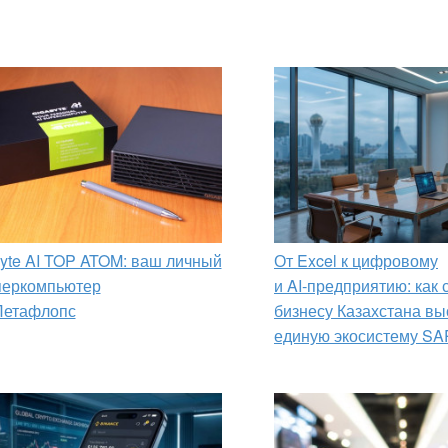
yte AI TOP ATOM: ваш личный
От Excel к цифровому
перкомпьютер
и AI‑предприятию: как
Петафлопс
бизнесу Казахстана вы
единую экосистему SA