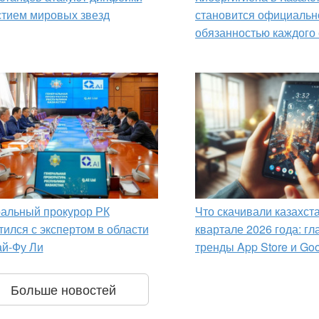
стием мировых звезд
становится официальн
обязанностью каждого 
альный прокурор РК
Что скачивали казахста
тился с экспертом в области
квартале 2026 года: г
й-Фу Ли
тренды App Store и Goo
Больше новостей