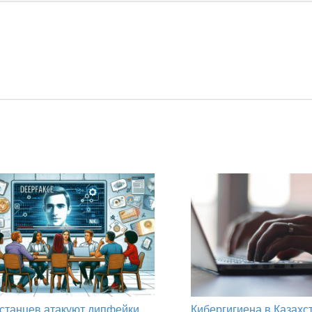
станцев атакуют дипфейки
Кибергигиена в Казахс