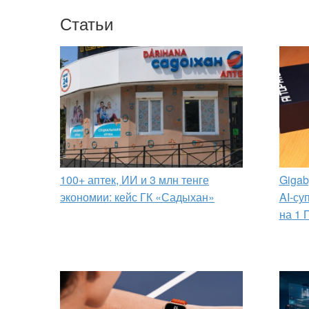
Статьи
100+ аптек, ИИ и 3 млн тенге
Gigab
экономии: кейс ГК «Садыхан»
AI-су
на 1 