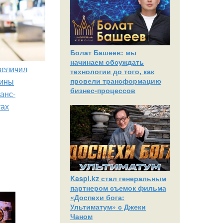
Болат Башеев: мы
начинаем обсуждать
увеличил
технологии до того, как
провели трансформацию
зины
бизнес-процессов
анс-
тах
Kaspi.kz стал генеральным
партнером съемок фильма
«Доспехи бога:
Ультиматум» с Джеки
Чаном