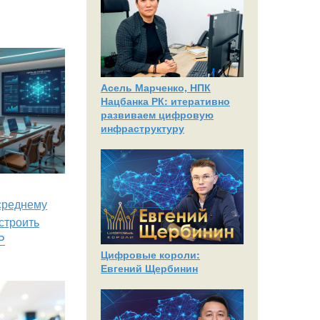
Асель Марченко, НПК
Нацбанка РК: итеративно
развиваем цифровую
инфраструктуру
 среднему
строить
P
Цифровые короли:
Евгений Щербинин