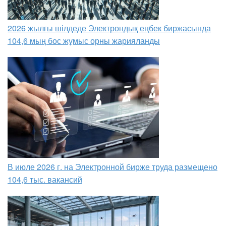
2026 жылғы шілдеде Электрондық еңбек биржасында
104,6 мың бос жұмыс орны жарияланды
В июле 2026 г. на Электронной бирже труда размещено
104,6 тыс. вакансий