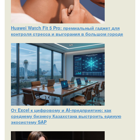
Huawei Watch Fit 5 Pro: премиальный гаджет для
контроля стресса и выгорания в большом городе
От Excel к цифровому и AI‑предприятию: как
среднему бизнесу Казахстана выстроить единую
экосистему SAP