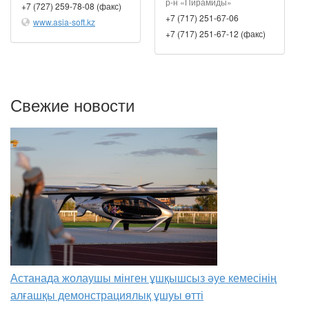
р-н «Пирамиды»
+7 (727) 259-78-08 (факс)
+7 (717) 251-67-06
www.asia-soft.kz
+7 (717) 251-67-12 (факс)
Свежие новости
Астанада жолаушы мінген ұшқышсыз әуе кемесінің
алғашқы демонстрациялық ұшуы өтті