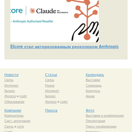
Elcore стал авторизованным реселлером Anthropic
Новости
Статьи
Календарь
Связь
Связь
Выставки
Интернет
Рынок
Семинары
Бизнес
Интернет
Конкурсы
Железо
и
софт
Бизнес
Акции
Образование
Железо
и
софт
Компании
Пресса
Фото
Компьютеры
Выставки и конференции
Сист. интеграция
Презентации
Связь
и
сети
Пресс-конференции
Софт
Конкурсы