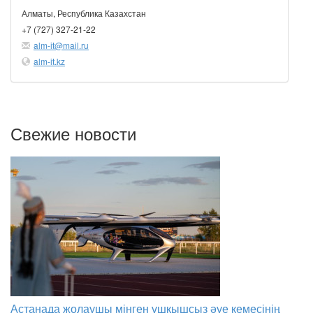
Алматы, Республика Казахстан
+7 (727) 327-21-22
alm-it@mail.ru
alm-it.kz
Свежие новости
Астанада жолаушы мінген ұшқышсыз әуе кемесінің