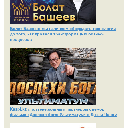
Болат Башеев: мы начинаем обсуждать технологии
до того, как провели трансформацию бизнес-
процессов
Kaspi.kz стал генеральным партнером съемок
фильма «Доспехи бога: Ультиматум» с Джеки Чаном