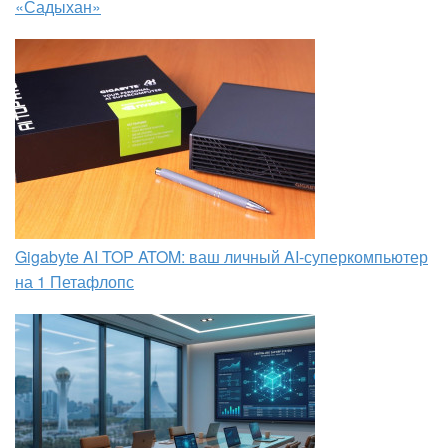
«Садыхан»
Gigabyte AI TOP ATOM: ваш личный AI-суперкомпьютер
на 1 Петафлопс