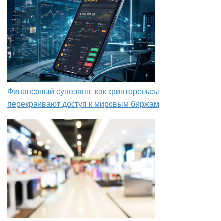
Финансовый суперапп: как крипторельсы
перекраивают доступ к мировым биржам