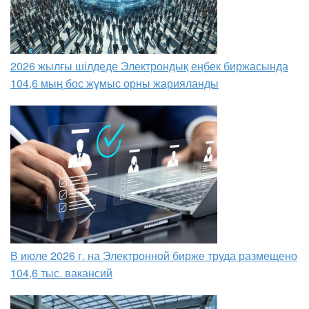
2026 жылғы шілдеде Электрондық еңбек биржасында
104,6 мың бос жұмыс орны жарияланды
В июле 2026 г. на Электронной бирже труда размещено
104,6 тыс. вакансий