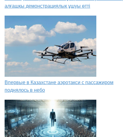
алғашқы демонстрациялық ұшуы өтті
Впервые в Казахстане аэротакси с пассажиром
поднялось в небо