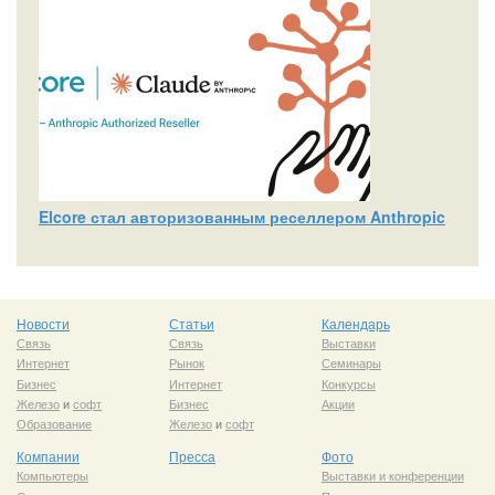
Elcore стал авторизованным реселлером Anthropic
Новости
Статьи
Календарь
Связь
Связь
Выставки
Интернет
Рынок
Семинары
Бизнес
Интернет
Конкурсы
Железо
и
софт
Бизнес
Акции
Образование
Железо
и
софт
Компании
Пресса
Фото
Компьютеры
Выставки и конференции