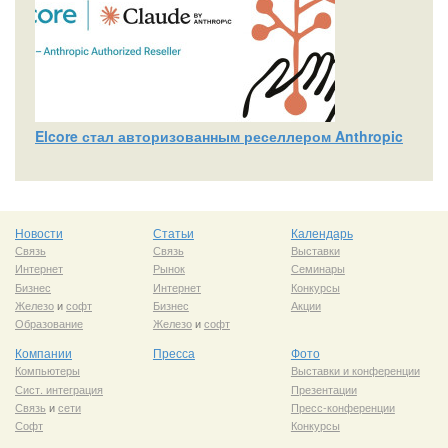
Elcore стал авторизованным реселлером Anthropic
Новости
Статьи
Календарь
Связь
Связь
Выставки
Интернет
Рынок
Семинары
Бизнес
Интернет
Конкурсы
Железо
и
софт
Бизнес
Акции
Образование
Железо
и
софт
Компании
Пресса
Фото
Компьютеры
Выставки и конференции
Сист. интеграция
Презентации
Связь
и
сети
Пресс-конференции
Софт
Конкурсы