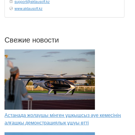
support@aktausoft.kz
www.aktausoft.kz
Свежие новости
Астанада жолаушы мінген ұшқышсыз әуе кемесінің
алғашқы демонстрациялық ұшуы өтті