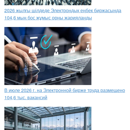
2026 жылғы шілдеде Электрондық еңбек биржасында
104,6 мың бос жұмыс орны жарияланды
В июле 2026 г. на Электронной бирже труда размещено
104,6 тыс. вакансий