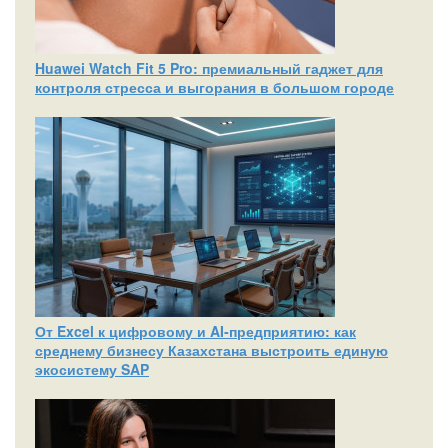
Huawei Watch Fit 5 Pro: премиальный гаджет для
контроля стресса и выгорания в большом городе
От Excel к цифровому и AI‑предприятию: как
среднему бизнесу Казахстана выстроить единую
экосистему SAP