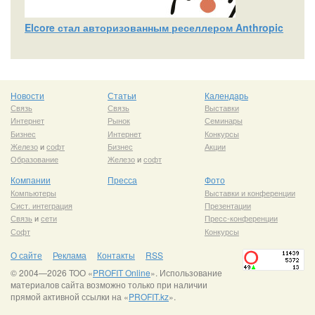
Elcore стал авторизованным реселлером Anthropic
Новости
Статьи
Календарь
Связь
Связь
Выставки
Интернет
Рынок
Семинары
Бизнес
Интернет
Конкурсы
Железо
и
софт
Бизнес
Акции
Образование
Железо
и
софт
Компании
Пресса
Фото
Компьютеры
Выставки и конференции
Сист. интеграция
Презентации
Связь
и
сети
Пресс-конференции
Софт
Конкурсы
О сайте
Реклама
Контакты
RSS
© 2004—2026 ТОО «
PROFIT Online
». Использование
материалов сайта возможно только при наличии
прямой активной ссылки на «
PROFIT.kz
».