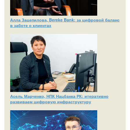
Алла Зацепилова, Bereke Bank: за цифровой баланс
в заботе о клиентах
Асель Марченко, НПК Нацбанка РК: итеративно
развиваем цифровую инфраструктуру