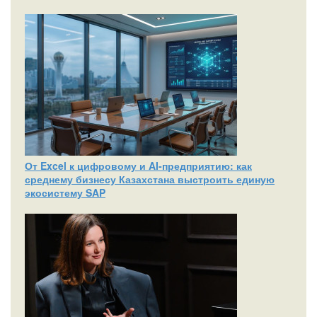
От Excel к цифровому и AI‑предприятию: как
среднему бизнесу Казахстана выстроить единую
экосистему SAP