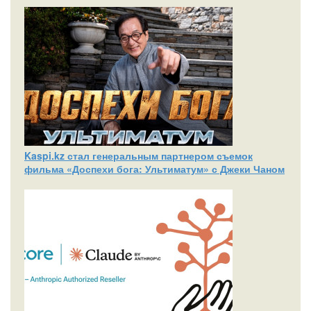
Kaspi.kz стал генеральным партнером съемок
фильма «Доспехи бога: Ультиматум» с Джеки Чаном