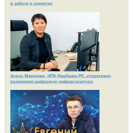
в заботе о клиентах
Асель Марченко, НПК Нацбанка РК: итеративно
развиваем цифровую инфраструктуру