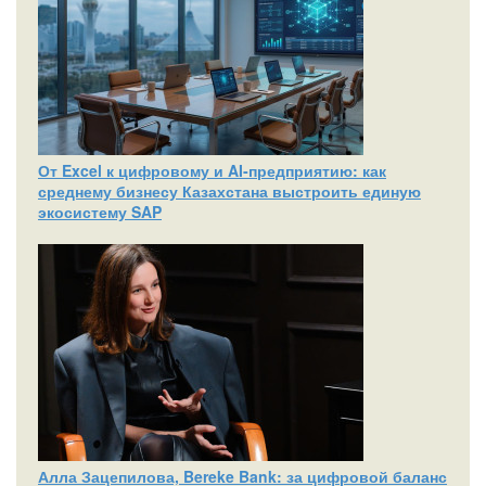
От Excel к цифровому и AI‑предприятию: как
среднему бизнесу Казахстана выстроить единую
экосистему SAP
Алла Зацепилова, Bereke Bank: за цифровой баланс