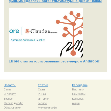
фильма «Доспехи бога: Ультиматум» с Джеки Чаном
Elcore стал авторизованным реселлером Anthropic
Новости
Статьи
Календарь
Связь
Связь
Выставки
Интернет
Рынок
Семинары
Бизнес
Интернет
Конкурсы
Железо
и
софт
Бизнес
Акции
Образование
Железо
и
софт