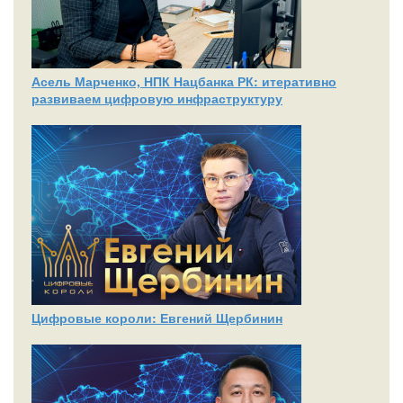
Асель Марченко, НПК Нацбанка РК: итеративно
развиваем цифровую инфраструктуру
Цифровые короли: Евгений Щербинин