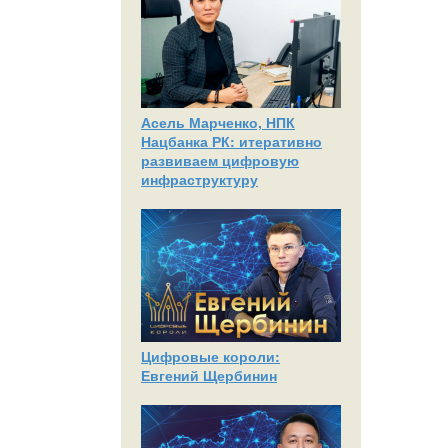
Асель Марченко, НПК
Нацбанка РК: итеративно
развиваем цифровую
инфраструктуру
Цифровые короли:
Евгений Щербинин