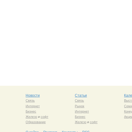
Новости
Статьи
Кал
Связь
Связь
Выст
Интернет
Рынок
Сем
Бизнес
Интернет
Конк
Железо
и
софт
Бизнес
Акци
Образование
Железо
и
софт
О сайте
Реклама
Контакты
RSS