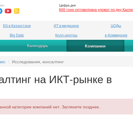
ями
Цифра дня
600 тонн оптоволокна уложат по дну Касп
5G в Казахстане
ИТ в медицине
ЦОДы
Big Data
Колл-центры
е-Коммерция
Календарь
Компании
вис
Исследования, консалтинг
алтинг на ИКТ-рынке в
анной категории компаний нет. Загляните позднее.