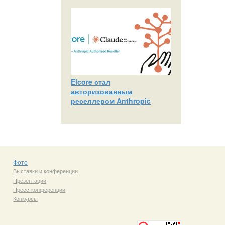
Elcore стал
авторизованным
реселлером Anthropic
Фото
Выставки и конференции
Презентации
Пресс-конференции
Конкурсы