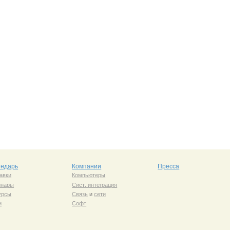
ендарь
Компании
Пресса
авки
Компьютеры
инары
Сист. интеграция
урсы
Связь
и
сети
и
Софт