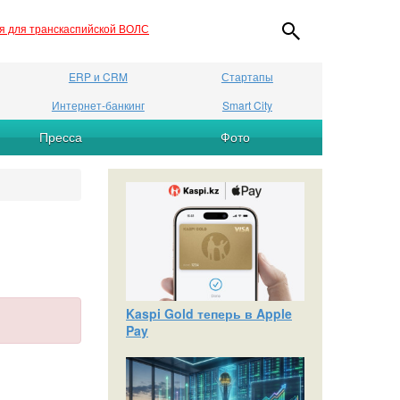
ия для транскаспийской ВОЛС
ERP и CRM
Стартапы
Интернет-банкинг
Smart City
Пресса
Фото
Kaspi Gold теперь в Apple
Pay