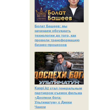
Болат Башеев: мы
начинаем обсуждать
технологии до того, как
провели трансформацию
бизнес-процессов
Kaspi.kz стал генеральным
партнером съемок фильма
«Доспехи бога:
Ультиматум» с Джеки
Чаном