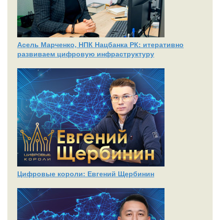
Асель Марченко, НПК Нацбанка РК: итеративно
развиваем цифровую инфраструктуру
Цифровые короли: Евгений Щербинин