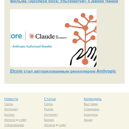
фильма «Доспехи бога: Ультиматум» с Джеки Чаном
Elcore стал авторизованным реселлером Anthropic
Новости
Статьи
Календарь
Связь
Связь
Выставки
Интернет
Рынок
Семинары
Бизнес
Интернет
Конкурсы
Железо
и
софт
Бизнес
Акции
Образование
Железо
и
софт